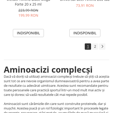
Forte 20 x 25 ml
73,91 RON
223,99 RON
199,99 RON
INDISPONIBIL
INDISPONIBIL
1
2
Aminoacizi complecși
Dacă vă doriți să utilizați aminoacizi complecși trebuie să știți că aceștia
sunt tot ce are nevoie organismul dumneavoastră pentru a avea parte
de rezultate cu adevărat uimitoare. Acestea sunt recomandate pentru
toate persoanele care practică sportul într-un mod mult mai activ și
care iși doresc să vadă rezultatele cât mai repede posibil.
Aminoacizii sunt cărămizile din care sunt construite proteinele, dar și
mușchii. Acestea joacă și un rol fiziologic important în procesele legate
de energie, recuperare, stări metale, acumulările de masă musculară și