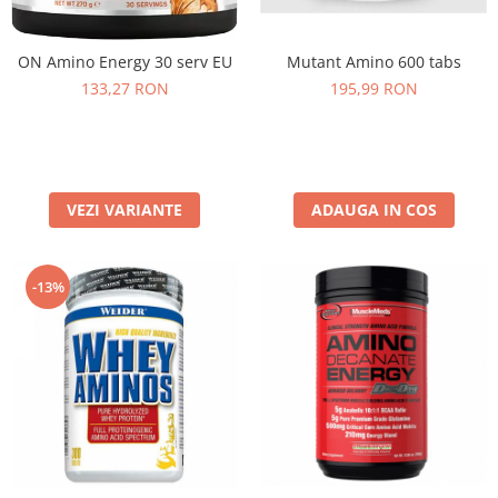
Under Armour
Universal
ON Amino Energy 30 serv EU
Mutant Amino 600 tabs
Vitargo
133,27 RON
195,99 RON
Weider
Zenana
VEZI VARIANTE
ADAUGA IN COS
-13%