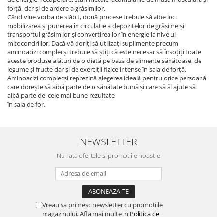
forță, dar și de ardere a grăsimilor.
Când vine vorba de slăbit, două procese trebuie să aibe loc:
mobilizarea și punerea în circulație a depozitelor de grăsime și
transportul grăsimilor și convertirea lor în energie la nivelul
mitocondriilor. Dacă vă doriți să utilizați suplimente precum
aminoacizi complecși trebuie să știți că este necesar să însoțiți toate
aceste produse alături de o dietă pe bază de alimente sănătoase, de
legume și fructe dar și de exerciții fizice intense în sala de forță.
Aminoacizi complecși reprezină alegerea ideală pentru orice persoană
care dorește să aibă parte de o sănătate bună și care să ăl ajute să
aibă parte de cele mai bune rezultate
în sala de for.
NEWSLETTER
Nu rata ofertele si promotiile noastre
Vreau sa primesc newsletter cu promotiile
magazinului. Afla mai multe in
Politica de