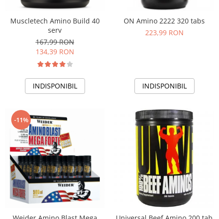
Muscletech Amino Build 40
ON Amino 2222 320 tabs
serv
223,99 RON
167,99 RON
134,39 RON
INDISPONIBIL
INDISPONIBIL
-11%
Weider Amino Blast Mega
Universal Beef Amino 200 tab