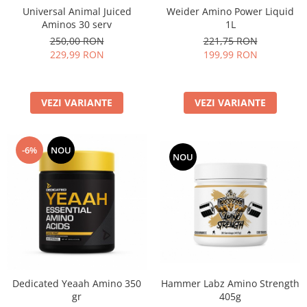
Universal Animal Juiced
Weider Amino Power Liquid
Aminos 30 serv
1L
250,00 RON
221,75 RON
229,99 RON
199,99 RON
VEZI VARIANTE
VEZI VARIANTE
-6%
NOU
NOU
Dedicated Yeaah Amino 350
Hammer Labz Amino Strength
gr
405g