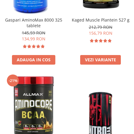
Insulated
Vitamine bărbați / femei
JNX Sports
Îngrijire personală
Gaspari AminoMax 8000 325
Kaged Muscle Plantein 527 g
Kaged
tablete
212,79 RON
Kevin Levrone
145,59 RON
156,79 RON
MEX
134,99 RON
Muscle Meds
Muscle Pharm
ADAUGA IN COS
VEZI VARIANTE
Muscletech
Mutant
Naughty Boy
-21%
Neocell
Nordic Naturals
NOW Foods
Nutrend
Nutrex
Olimp Sport Nutrition
Optimum Nutrition