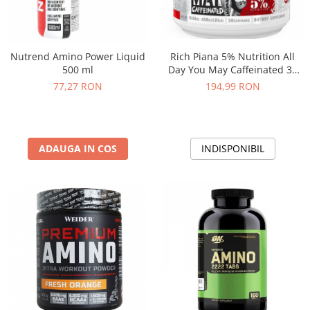
Rich Piana 5% Nutrition All
Nutrend Amino Power Liquid
Day You May Caffeinated 30
500 ml
serv
194,99 RON
77,27 RON
INDISPONIBIL
ADAUGA IN COS