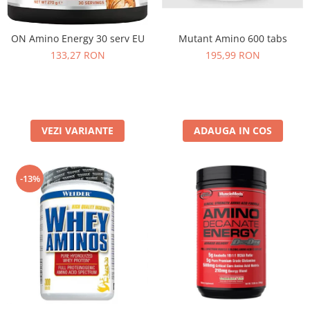
Under Armour
Universal
ON Amino Energy 30 serv EU
Mutant Amino 600 tabs
Vitargo
133,27 RON
195,99 RON
Weider
Zenana
VEZI VARIANTE
ADAUGA IN COS
-13%