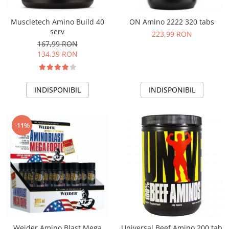
Muscletech Amino Build 40
ON Amino 2222 320 tabs
serv
223,99 RON
167,99 RON
134,39 RON
INDISPONIBIL
INDISPONIBIL
-11%
Weider Amino Blast Mega
Universal Beef Amino 200 tab