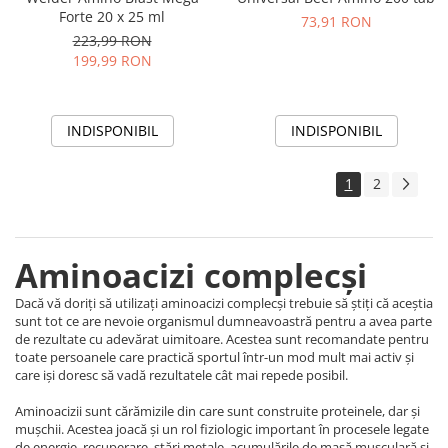
Forte 20 x 25 ml
73,91 RON
223,99 RON
199,99 RON
INDISPONIBIL
INDISPONIBIL
1
2
Aminoacizi complecși
Dacă vă doriți să utilizați aminoacizi complecși trebuie să știți că aceștia
sunt tot ce are nevoie organismul dumneavoastră pentru a avea parte
de rezultate cu adevărat uimitoare. Acestea sunt recomandate pentru
toate persoanele care practică sportul într-un mod mult mai activ și
care iși doresc să vadă rezultatele cât mai repede posibil.
Aminoacizii sunt cărămizile din care sunt construite proteinele, dar și
mușchii. Acestea joacă și un rol fiziologic important în procesele legate
de energie, recuperare, stări metale, acumulările de masă musculară și