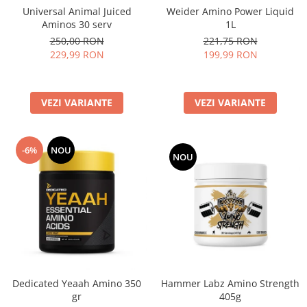
Universal Animal Juiced
Weider Amino Power Liquid
Aminos 30 serv
1L
250,00 RON
221,75 RON
229,99 RON
199,99 RON
VEZI VARIANTE
VEZI VARIANTE
-6%
NOU
NOU
Dedicated Yeaah Amino 350
Hammer Labz Amino Strength
gr
405g