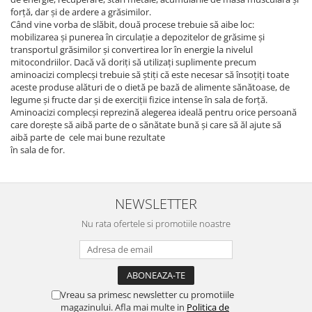
forță, dar și de ardere a grăsimilor.
Când vine vorba de slăbit, două procese trebuie să aibe loc:
mobilizarea și punerea în circulație a depozitelor de grăsime și
transportul grăsimilor și convertirea lor în energie la nivelul
mitocondriilor. Dacă vă doriți să utilizați suplimente precum
aminoacizi complecși trebuie să știți că este necesar să însoțiți toate
aceste produse alături de o dietă pe bază de alimente sănătoase, de
legume și fructe dar și de exerciții fizice intense în sala de forță.
Aminoacizi complecși reprezină alegerea ideală pentru orice persoană
care dorește să aibă parte de o sănătate bună și care să ăl ajute să
aibă parte de cele mai bune rezultate
în sala de for.
NEWSLETTER
Nu rata ofertele si promotiile noastre
Vreau sa primesc newsletter cu promotiile
magazinului. Afla mai multe in
Politica de