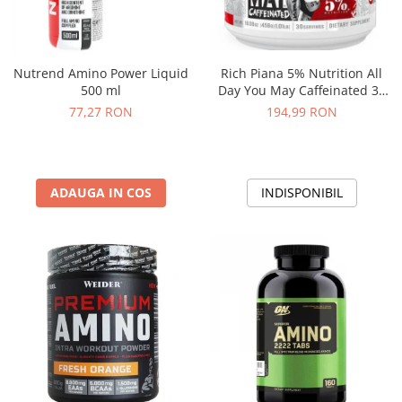
Rich Piana 5% Nutrition All
Nutrend Amino Power Liquid
Day You May Caffeinated 30
500 ml
serv
194,99 RON
77,27 RON
INDISPONIBIL
ADAUGA IN COS