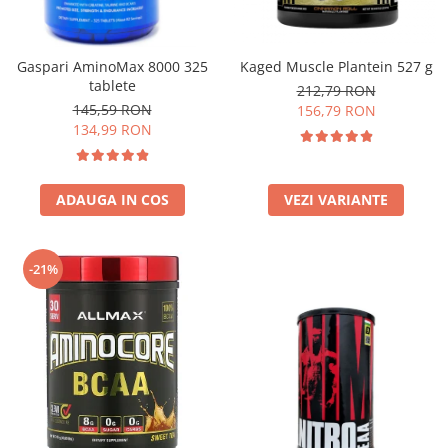
Insulated
Vitamine bărbați / femei
JNX Sports
Îngrijire personală
Gaspari AminoMax 8000 325
Kaged Muscle Plantein 527 g
Kaged
tablete
212,79 RON
Kevin Levrone
145,59 RON
156,79 RON
MEX
134,99 RON
Muscle Meds
Muscle Pharm
ADAUGA IN COS
VEZI VARIANTE
Muscletech
Mutant
Naughty Boy
-21%
Neocell
Nordic Naturals
NOW Foods
Nutrend
Nutrex
Olimp Sport Nutrition
Optimum Nutrition