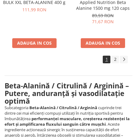
Applied Nutrition Beta
BULK XXL BETA-ALANINE 400 g
Alanine 1500 mg 120 caps
111,99 RON
89,59 RON
71,67 RON
ADAUGA IN COS
ADAUGA IN COS
1
2
Beta-Alanină / Citrulină / Arginină –
Putere, anduranță și vasodilatație
optimă
Subcategoria
Beta-Alanină / Citrulină / Arginină
cuprinde trei
dintre cei mai eficienți compuși utilizați în nutriția sportivă pentru
îmbunătățirea
performanței musculare, creșterea rezistenței la
efort și amplificarea fluxului sanguin către mușchi
. Aceste
ingrediente acționează sinergic în susținerea capacității de efort
anaerob și aerob, întârzierea oboselii și stimularea vasodilatației –