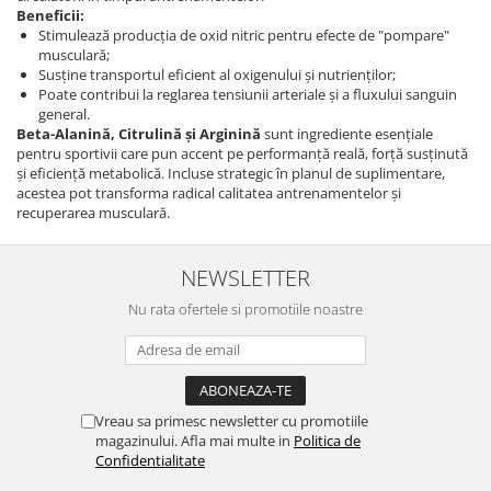
Beneficii:
Stimulează producția de oxid nitric pentru efecte de "pompare"
musculară;
Susține transportul eficient al oxigenului și nutrienților;
Poate contribui la reglarea tensiunii arteriale și a fluxului sanguin
general.
Beta-Alanină, Citrulină și Arginină
sunt ingrediente esențiale
pentru sportivii care pun accent pe performanță reală, forță susținută
și eficiență metabolică. Incluse strategic în planul de suplimentare,
acestea pot transforma radical calitatea antrenamentelor și
recuperarea musculară.
NEWSLETTER
Nu rata ofertele si promotiile noastre
Vreau sa primesc newsletter cu promotiile
magazinului. Afla mai multe in
Politica de
Confidentialitate