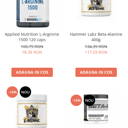
Applied Nutrition L-Arginine
Hammer Labz Beta-Alanine
1500 120 caps
400g
100,79 RON
134,39 RON
78,39 RON
117,59 RON
ADAUGA IN COS
ADAUGA IN COS
-14%
NOU
-14%
NOU