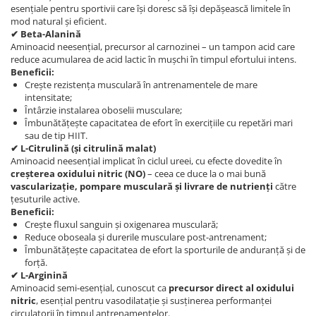
esențiale pentru sportivii care își doresc să își depășească limitele în
mod natural și eficient.
✔ Beta-Alanină
Aminoacid neesențial, precursor al carnozinei – un tampon acid care
reduce acumularea de acid lactic în mușchi în timpul efortului intens.
Beneficii:
Crește rezistența musculară în antrenamentele de mare
intensitate;
Întârzie instalarea oboselii musculare;
Îmbunătățește capacitatea de efort în exercițiile cu repetări mari
sau de tip HIIT.
✔ L-Citrulină (și citrulină malat)
Aminoacid neesențial implicat în ciclul ureei, cu efecte dovedite în
creșterea oxidului nitric (NO)
– ceea ce duce la o mai bună
vascularizație, pompare musculară și livrare de nutrienți
către
țesuturile active.
Beneficii:
Crește fluxul sanguin și oxigenarea musculară;
Reduce oboseala și durerile musculare post-antrenament;
Îmbunătățește capacitatea de efort la sporturile de anduranță și de
forță.
✔ L-Arginină
Aminoacid semi-esențial, cunoscut ca
precursor direct al oxidului
nitric
, esențial pentru vasodilatație și susținerea performanței
circulatorii în timpul antrenamentelor.