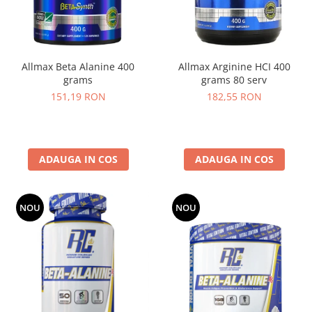
Osavi
PerfectShaker
PeScience
Allmax Beta Alanine 400
Allmax Arginine HCI 400
Power System
grams
grams 80 serv
Pro Supps
151,19 RON
182,55 RON
Pro Tan
Puritan`s Pride
Raw Nutrition
REDCON1
ADAUGA IN COS
ADAUGA IN COS
Revoflex
Rich Piana 5% Nutrition
NOU
NOU
RIPT
Scitec
Scivation
Skill Nutrition
Smart Shake
Swanson