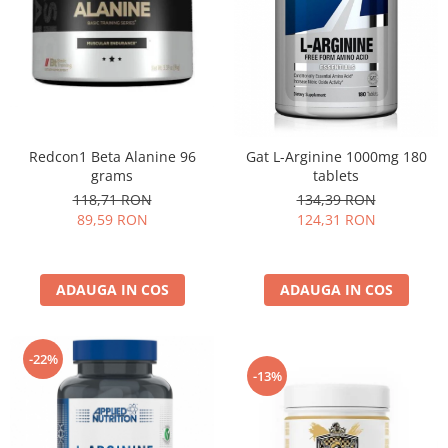
Redcon1 Beta Alanine 96
Gat L-Arginine 1000mg 180
grams
tablets
118,71 RON
134,39 RON
89,59 RON
124,31 RON
ADAUGA IN COS
ADAUGA IN COS
-22%
-13%