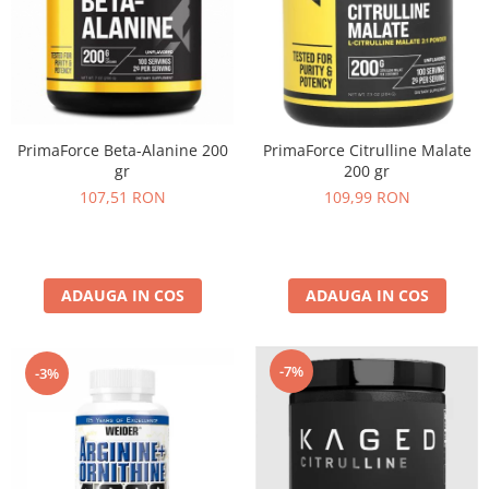
PrimaForce Beta-Alanine 200
PrimaForce Citrulline Malate
gr
200 gr
107,51 RON
109,99 RON
ADAUGA IN COS
ADAUGA IN COS
-7%
-3%