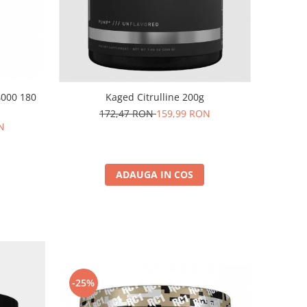
4000 180
Kaged Citrulline 200g
172,47 RON
159,99 RON
N
ADAUGA IN COS
-25%