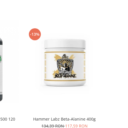
-13%
Hammer Labz Beta-Alanine 400g
1500 120
134,39 RON
117,59 RON