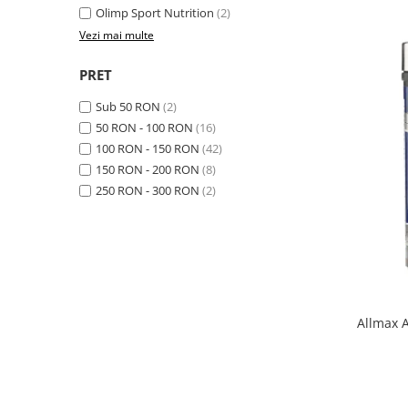
Olimp Sport Nutrition
(2)
Osavi
Vezi mai multe
PerfectShaker
PeScience
PRET
Power System
Sub 50 RON
(2)
Pro Supps
50 RON - 100 RON
(16)
Pro Tan
100 RON - 150 RON
(42)
Puritan`s Pride
150 RON - 200 RON
(8)
Raw Nutrition
250 RON - 300 RON
(2)
REDCON1
Revoflex
Rich Piana 5% Nutrition
RIPT
Scitec
Allmax 
Scivation
Skill Nutrition
Smart Shake
Swanson