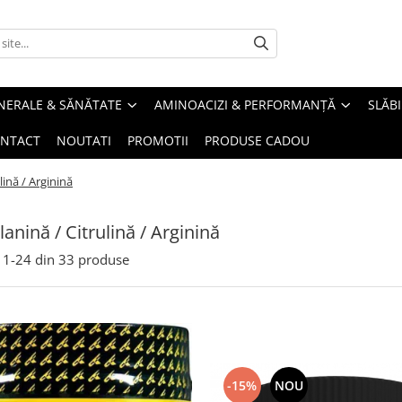
INERALE & SĂNĂTATE
AMINOACIZI & PERFORMANȚĂ
SLĂBI
NTACT
NOUTATI
PROMOTII
PRODUSE CADOU
lină / Arginină
lanină / Citrulină / Arginină
1-
24
din
33
produse
-15%
NOU