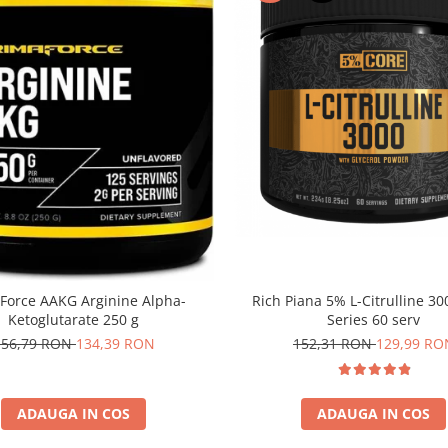
Rich Piana 5% L-Citrulline 3
Force AAKG Arginine Alpha-
Series 60 serv
Ketoglutarate 250 g
152,31 RON
129,99 RO
156,79 RON
134,39 RON
ADAUGA IN COS
ADAUGA IN COS