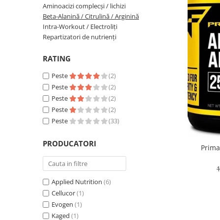
Aminoacizi complecși / lichizi
Insulated
Vitamine bărbați / femei
Beta-Alanină / Citrulină / Arginină
JNX Sports
Intra-Workout / Electroliți
Îngrijire personală
Repartizatori de nutrienți
Kaged
Kevin Levrone
RATING
MEX
Muscle Meds
Peste
(2)
Peste
(2)
Muscle Pharm
Peste
(2)
Muscletech
Peste
(2)
Mutant
Peste
(33)
Naughty Boy
Neocell
PRODUCATORI
Prima
Nordic Naturals
NOW Foods
Nutrend
Applied Nutrition
(6)
Nutrex
Cellucor
(1)
Olimp Sport Nutrition
Evogen
(1)
Kaged
(1)
Optimum Nutrition