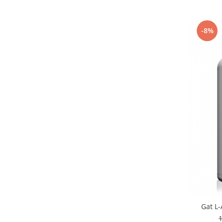
-8%
Gat L