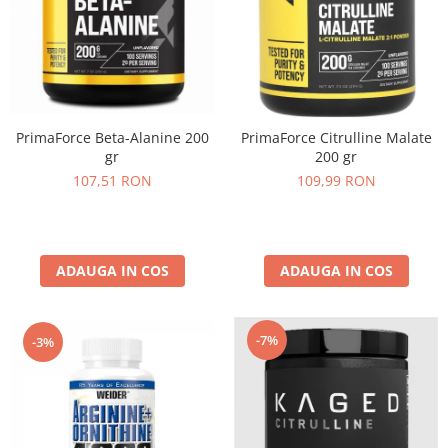
PrimaForce Beta-Alanine 200
PrimaForce Citrulline Malate
gr
200 gr
107,51 RON
109,99 RON
ADAUGA IN COS
ADAUGA IN COS
-7%
-3%