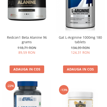
Redcon1 Beta Alanine 96
Gat L-Arginine 1000mg 180
grams
tablets
118,71 RON
134,39 RON
89,59 RON
124,31 RON
ADAUGA IN COS
ADAUGA IN COS
-22%
-13%