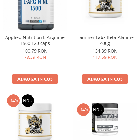
Applied Nutrition L-Arginine
Hammer Labz Beta-Alanine
1500 120 caps
400g
100,79 RON
134,39 RON
78,39 RON
117,59 RON
ADAUGA IN COS
ADAUGA IN COS
-14%
NOU
-14%
NOU