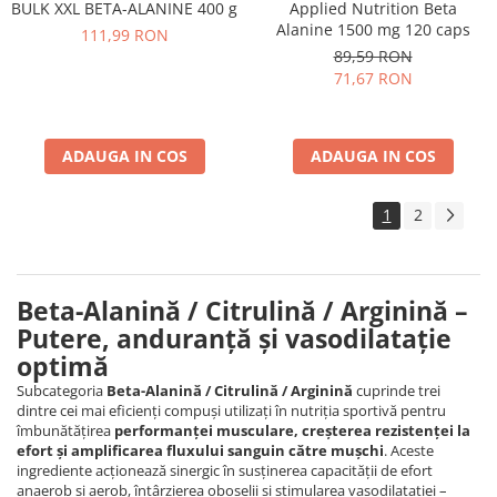
Applied Nutrition Beta
BULK XXL BETA-ALANINE 400 g
Alanine 1500 mg 120 caps
111,99 RON
89,59 RON
71,67 RON
ADAUGA IN COS
ADAUGA IN COS
1
2
Beta-Alanină / Citrulină / Arginină –
Putere, anduranță și vasodilatație
optimă
Subcategoria
Beta-Alanină / Citrulină / Arginină
cuprinde trei
dintre cei mai eficienți compuși utilizați în nutriția sportivă pentru
îmbunătățirea
performanței musculare, creșterea rezistenței la
efort și amplificarea fluxului sanguin către mușchi
. Aceste
ingrediente acționează sinergic în susținerea capacității de efort
anaerob și aerob, întârzierea oboselii și stimularea vasodilatației –