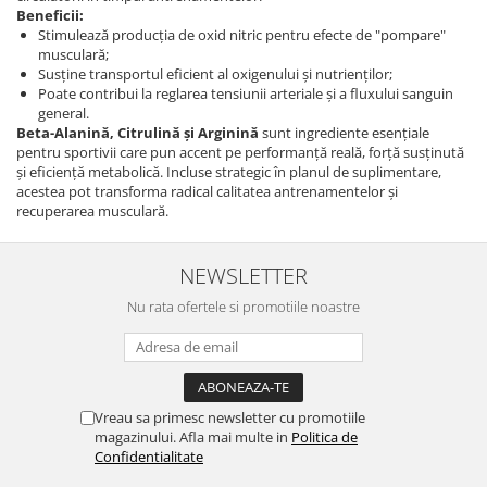
Beneficii:
Stimulează producția de oxid nitric pentru efecte de "pompare"
musculară;
Susține transportul eficient al oxigenului și nutrienților;
Poate contribui la reglarea tensiunii arteriale și a fluxului sanguin
general.
Beta-Alanină, Citrulină și Arginină
sunt ingrediente esențiale
pentru sportivii care pun accent pe performanță reală, forță susținută
și eficiență metabolică. Incluse strategic în planul de suplimentare,
acestea pot transforma radical calitatea antrenamentelor și
recuperarea musculară.
NEWSLETTER
Nu rata ofertele si promotiile noastre
Vreau sa primesc newsletter cu promotiile
magazinului. Afla mai multe in
Politica de
Confidentialitate