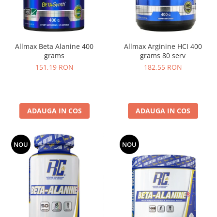
Osavi
PerfectShaker
PeScience
Allmax Beta Alanine 400
Allmax Arginine HCI 400
Power System
grams
grams 80 serv
Pro Supps
151,19 RON
182,55 RON
Pro Tan
Puritan`s Pride
Raw Nutrition
REDCON1
ADAUGA IN COS
ADAUGA IN COS
Revoflex
Rich Piana 5% Nutrition
NOU
NOU
RIPT
Scitec
Scivation
Skill Nutrition
Smart Shake
Swanson