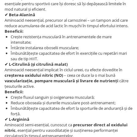
esențiale pentru sportivii care își doresc să își depășească limitele în
mod natural și eficient.
✔ Beta-Alanină
Aminoacid neesențial, precursor al carnozinei – un tampon acid care
reduce acumularea de acid lactic în mușchi în timpul efortului intens.
Beneficii:
Crește rezistența musculară în antrenamentele de mare
intensitate;
Întârzie instalarea oboselii musculare;
Îmbunătățește capacitatea de efort în exercițiile cu repetări mari
sau de tip HIIT.
✔ L-Citrulină (și citrulină malat)
Aminoacid neesențial implicat în ciclul ureei, cu efecte dovedite în
creșterea oxidului nitric (NO)
– ceea ce duce la o mai bună
vascularizație, pompare musculară și livrare de nutrienți
către
țesuturile active.
Beneficii:
Crește fluxul sanguin și oxigenarea musculară;
Reduce oboseala și durerile musculare post-antrenament;
Îmbunătățește capacitatea de efort la sporturile de anduranță și de
forță.
✔ L-Arginină
Aminoacid semi-esențial, cunoscut ca
precursor direct al oxidului
nitric
, esențial pentru vasodilatație și susținerea performanței
circulatorii în timpul antrenamentelor.