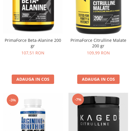
PrimaForce Beta-Alanine 200
PrimaForce Citrulline Malate
gr
200 gr
107,51 RON
109,99 RON
ADAUGA IN COS
ADAUGA IN COS
-7%
-3%