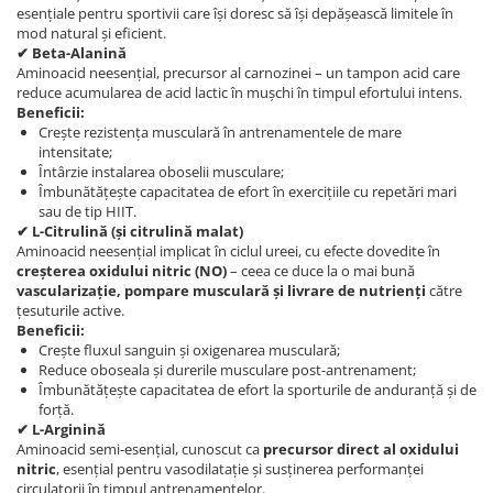
esențiale pentru sportivii care își doresc să își depășească limitele în
mod natural și eficient.
✔ Beta-Alanină
Aminoacid neesențial, precursor al carnozinei – un tampon acid care
reduce acumularea de acid lactic în mușchi în timpul efortului intens.
Beneficii:
Crește rezistența musculară în antrenamentele de mare
intensitate;
Întârzie instalarea oboselii musculare;
Îmbunătățește capacitatea de efort în exercițiile cu repetări mari
sau de tip HIIT.
✔ L-Citrulină (și citrulină malat)
Aminoacid neesențial implicat în ciclul ureei, cu efecte dovedite în
creșterea oxidului nitric (NO)
– ceea ce duce la o mai bună
vascularizație, pompare musculară și livrare de nutrienți
către
țesuturile active.
Beneficii:
Crește fluxul sanguin și oxigenarea musculară;
Reduce oboseala și durerile musculare post-antrenament;
Îmbunătățește capacitatea de efort la sporturile de anduranță și de
forță.
✔ L-Arginină
Aminoacid semi-esențial, cunoscut ca
precursor direct al oxidului
nitric
, esențial pentru vasodilatație și susținerea performanței
circulatorii în timpul antrenamentelor.