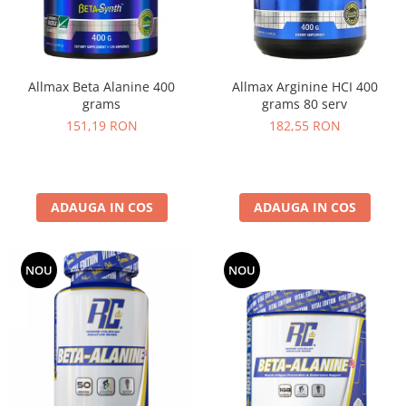
Osavi
PerfectShaker
PeScience
Allmax Beta Alanine 400
Allmax Arginine HCI 400
Power System
grams
grams 80 serv
Pro Supps
151,19 RON
182,55 RON
Pro Tan
Puritan`s Pride
Raw Nutrition
REDCON1
ADAUGA IN COS
ADAUGA IN COS
Revoflex
Rich Piana 5% Nutrition
NOU
NOU
RIPT
Scitec
Scivation
Skill Nutrition
Smart Shake
Swanson