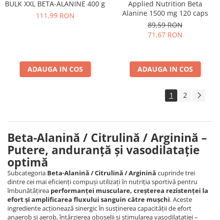
Applied Nutrition Beta
BULK XXL BETA-ALANINE 400 g
Alanine 1500 mg 120 caps
111,99 RON
89,59 RON
71,67 RON
ADAUGA IN COS
ADAUGA IN COS
1
2
Beta-Alanină / Citrulină / Arginină –
Putere, anduranță și vasodilatație
optimă
Subcategoria
Beta-Alanină / Citrulină / Arginină
cuprinde trei
dintre cei mai eficienți compuși utilizați în nutriția sportivă pentru
îmbunătățirea
performanței musculare, creșterea rezistenței la
efort și amplificarea fluxului sanguin către mușchi
. Aceste
ingrediente acționează sinergic în susținerea capacității de efort
anaerob și aerob, întârzierea oboselii și stimularea vasodilatației –