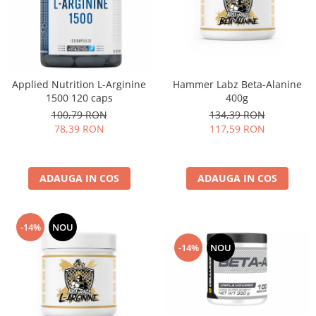
Applied Nutrition L-Arginine
Hammer Labz Beta-Alanine
1500 120 caps
400g
100,79 RON
134,39 RON
78,39 RON
117,59 RON
ADAUGA IN COS
ADAUGA IN COS
-14%
NOU
-14%
NOU