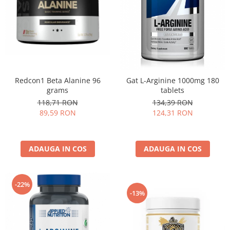
Redcon1 Beta Alanine 96
Gat L-Arginine 1000mg 180
grams
tablets
118,71 RON
134,39 RON
89,59 RON
124,31 RON
ADAUGA IN COS
ADAUGA IN COS
-22%
-13%