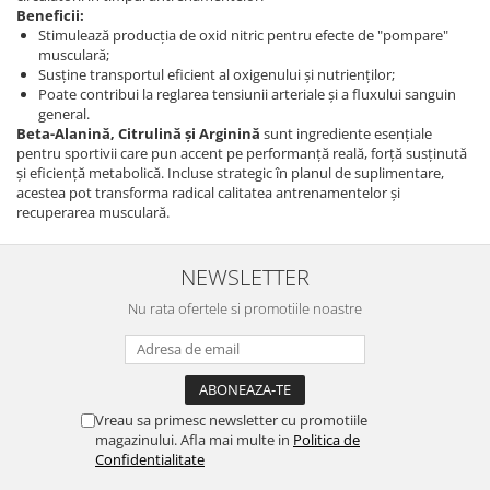
Beneficii:
Stimulează producția de oxid nitric pentru efecte de "pompare"
musculară;
Susține transportul eficient al oxigenului și nutrienților;
Poate contribui la reglarea tensiunii arteriale și a fluxului sanguin
general.
Beta-Alanină, Citrulină și Arginină
sunt ingrediente esențiale
pentru sportivii care pun accent pe performanță reală, forță susținută
și eficiență metabolică. Incluse strategic în planul de suplimentare,
acestea pot transforma radical calitatea antrenamentelor și
recuperarea musculară.
NEWSLETTER
Nu rata ofertele si promotiile noastre
Vreau sa primesc newsletter cu promotiile
magazinului. Afla mai multe in
Politica de
Confidentialitate