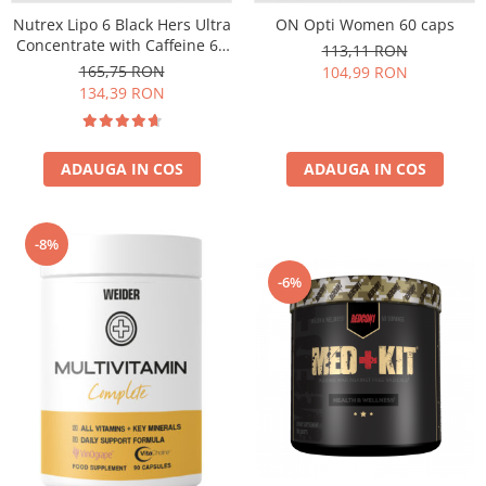
Under Armour
Nutrex Lipo 6 Black Hers Ultra
ON Opti Women 60 caps
Universal
Concentrate with Caffeine 60
113,11 RON
caps
Vitargo
165,75 RON
104,99 RON
134,39 RON
Weider
Zenana
ADAUGA IN COS
ADAUGA IN COS
-8%
-6%