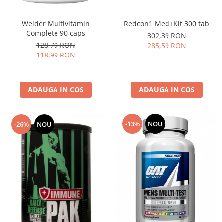
Redcon1 Med+Kit 300 tab
Weider Multivitamin
Complete 90 caps
302,39 RON
128,79 RON
285,59 RON
118,99 RON
ADAUGA IN COS
ADAUGA IN COS
-13%
NOU
-26%
NOU