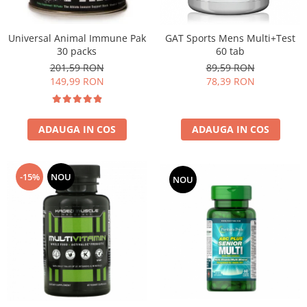
Universal Animal Immune Pak
GAT Sports Mens Multi+Test
30 packs
60 tab
201,59 RON
89,59 RON
149,99 RON
78,39 RON
ADAUGA IN COS
ADAUGA IN COS
-15%
NOU
NOU