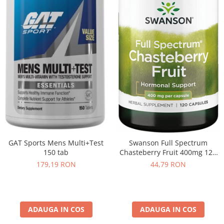
GAT Sports Mens Multi+Test
Swanson Full Spectrum
150 tab
Chasteberry Fruit 400mg 120
caps
179,19 RON
44,79 RON
ADAUGA IN COS
ADAUGA IN COS