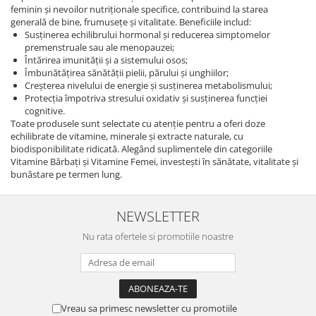
feminin și nevoilor nutriționale specifice, contribuind la starea
generală de bine, frumusețe și vitalitate. Beneficiile includ:
Susținerea echilibrului hormonal și reducerea simptomelor
premenstruale sau ale menopauzei;
Întărirea imunității și a sistemului osos;
Îmbunătățirea sănătății pielii, părului și unghiilor;
Creșterea nivelului de energie și susținerea metabolismului;
Protecția împotriva stresului oxidativ și susținerea funcției
cognitive.
Toate produsele sunt selectate cu atenție pentru a oferi doze
echilibrate de vitamine, minerale și extracte naturale, cu
biodisponibilitate ridicată. Alegând suplimentele din categoriile
Vitamine Bărbați și Vitamine Femei, investești în sănătate, vitalitate și
bunăstare pe termen lung.
NEWSLETTER
Nu rata ofertele si promotiile noastre
Vreau sa primesc newsletter cu promotiile