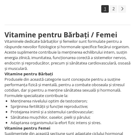
1
2
Vitamine pentru Bărbați / Femei
Vitaminele dedicate bărbaților și femeilor sunt formulate pentru a
răspunde nevoilor fiziologice și hormonale specifice fiecărui organism.
Aceste suplimente contribuie la menținerea echilibrului intern, susțin
energia zilnică, imunitatea, funcționarea corectă a sistemelor nervos,
endocrin și reproducător, precum și sănătatea cardiovasculară, osoasă
și musculară.
Vitamine pentru Bărbați
Produsele din această categorie sunt concepute pentru a susține
performanța fizică și mentală, pentru a combate oboseala și stresul
cotidian, dar și pentru a menține sănătatea sexuală și hormonală.
Formulele specializate contribuie la:
Menținerea nivelului optim de testosteron;
Sprijinirea fertilității și funcției reproductive;
Protejarea inimii și a sistemului cardiovascular;
Sănătatea mușchilor, oaselor, pielii și părului;
Adaptarea organismului la efort fizic intens și stres.
Vitamine pentru Femei
Suplimentele din această secțiune sunt adaptate ciclului hormonal