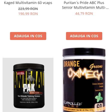
Puritan`s Pride ABC Plus
Kaged Multivitamin 60 vcaps
Senior Multivitamin Multi-
223,99 RON
mineral 60 coated caplets
44,79 RON
190,99 RON
ADAUGA IN COS
ADAUGA IN COS