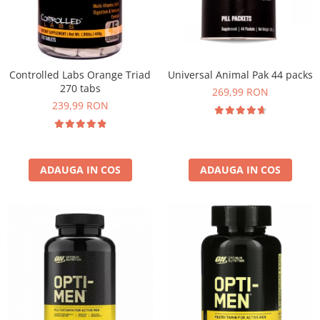
Insulated
Vitamine bărbați / femei
JNX Sports
Îngrijire personală
Kaged
Kevin Levrone
Controlled Labs Orange Triad
Universal Animal Pak 44 packs
270 tabs
MEX
269,99 RON
239,99 RON
Muscle Meds
Muscle Pharm
Muscletech
Mutant
ADAUGA IN COS
ADAUGA IN COS
Naughty Boy
Neocell
Nordic Naturals
NOW Foods
Nutrend
Nutrex
Olimp Sport Nutrition
Optimum Nutrition