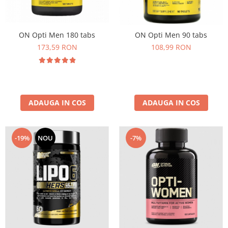
Osavi
PerfectShaker
ON Opti Men 180 tabs
ON Opti Men 90 tabs
PeScience
173,59 RON
108,99 RON
Power System
Pro Supps
Pro Tan
Puritan`s Pride
Raw Nutrition
ADAUGA IN COS
ADAUGA IN COS
REDCON1
Revoflex
-7%
-19%
NOU
Rich Piana 5% Nutrition
RIPT
Scitec
Scivation
Skill Nutrition
Smart Shake
Swanson