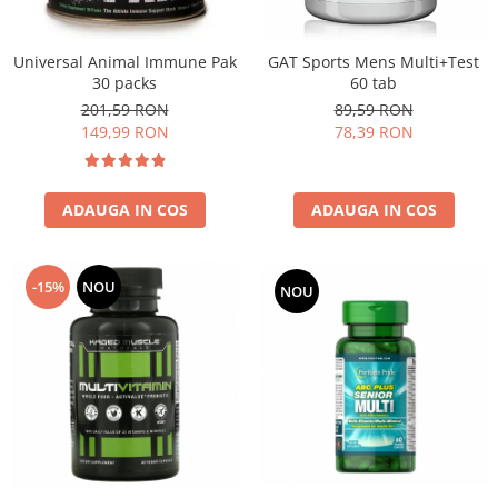
Universal Animal Immune Pak
GAT Sports Mens Multi+Test
30 packs
60 tab
201,59 RON
89,59 RON
149,99 RON
78,39 RON
ADAUGA IN COS
ADAUGA IN COS
-15%
NOU
NOU