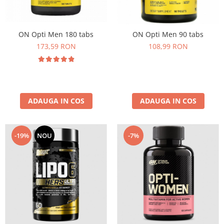
Osavi
PerfectShaker
ON Opti Men 180 tabs
ON Opti Men 90 tabs
PeScience
173,59 RON
108,99 RON
Power System
Pro Supps
Pro Tan
Puritan`s Pride
Raw Nutrition
ADAUGA IN COS
ADAUGA IN COS
REDCON1
Revoflex
-7%
-19%
NOU
Rich Piana 5% Nutrition
RIPT
Scitec
Scivation
Skill Nutrition
Smart Shake
Swanson