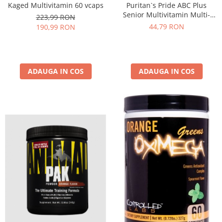
Puritan`s Pride ABC Plus
Kaged Multivitamin 60 vcaps
Senior Multivitamin Multi-
223,99 RON
mineral 60 coated caplets
44,79 RON
190,99 RON
ADAUGA IN COS
ADAUGA IN COS