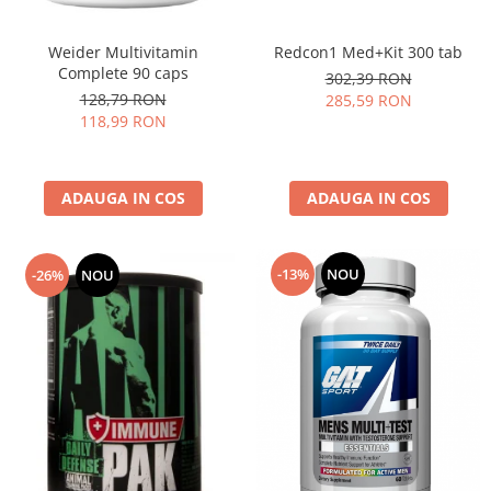
Redcon1 Med+Kit 300 tab
Weider Multivitamin
Complete 90 caps
302,39 RON
128,79 RON
285,59 RON
118,99 RON
ADAUGA IN COS
ADAUGA IN COS
-13%
NOU
-26%
NOU