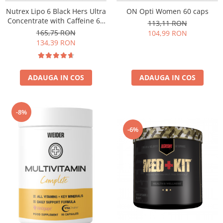
Under Armour
Nutrex Lipo 6 Black Hers Ultra
ON Opti Women 60 caps
Universal
Concentrate with Caffeine 60
113,11 RON
caps
Vitargo
165,75 RON
104,99 RON
134,39 RON
Weider
Zenana
ADAUGA IN COS
ADAUGA IN COS
-8%
-6%