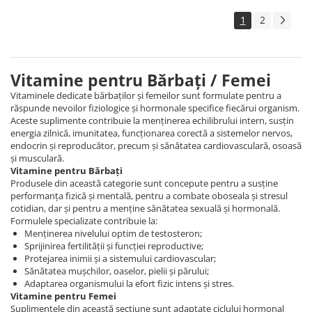
1
2
Vitamine pentru Bărbați / Femei
Vitaminele dedicate bărbaților și femeilor sunt formulate pentru a
răspunde nevoilor fiziologice și hormonale specifice fiecărui organism.
Aceste suplimente contribuie la menținerea echilibrului intern, susțin
energia zilnică, imunitatea, funcționarea corectă a sistemelor nervos,
endocrin și reproducător, precum și sănătatea cardiovasculară, osoasă
și musculară.
Vitamine pentru Bărbați
Produsele din această categorie sunt concepute pentru a susține
performanța fizică și mentală, pentru a combate oboseala și stresul
cotidian, dar și pentru a menține sănătatea sexuală și hormonală.
Formulele specializate contribuie la:
Menținerea nivelului optim de testosteron;
Sprijinirea fertilității și funcției reproductive;
Protejarea inimii și a sistemului cardiovascular;
Sănătatea mușchilor, oaselor, pielii și părului;
Adaptarea organismului la efort fizic intens și stres.
Vitamine pentru Femei
Suplimentele din această secțiune sunt adaptate ciclului hormonal