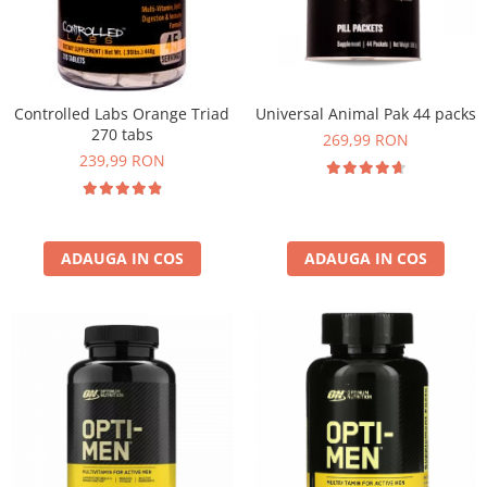
Insulated
Vitamine bărbați / femei
JNX Sports
Îngrijire personală
Kaged
Kevin Levrone
Controlled Labs Orange Triad
Universal Animal Pak 44 packs
270 tabs
MEX
269,99 RON
239,99 RON
Muscle Meds
Muscle Pharm
Muscletech
Mutant
ADAUGA IN COS
ADAUGA IN COS
Naughty Boy
Neocell
Nordic Naturals
NOW Foods
Nutrend
Nutrex
Olimp Sport Nutrition
Optimum Nutrition