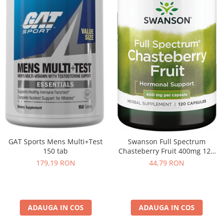
GAT Sports Mens Multi+Test
Swanson Full Spectrum
150 tab
Chasteberry Fruit 400mg 120
caps
179,19 RON
44,79 RON
ADAUGA IN COS
ADAUGA IN COS