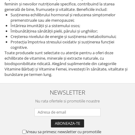
feminin și nevoilor nutriționale specifice, contribuind la starea
generală de bine, frumusețe și vitalitate. Beneficiile includ:
Susținerea echilibrului hormonal și reducerea simptomelor
premenstruale sau ale menopauzei;
Întărirea imunității și a sistemului osos;
Îmbunătățirea sănătății pielii, părului și unghiilor;
Creșterea nivelului de energie și susținerea metabolismului;
Protecția împotriva stresului oxidativ și susținerea funcției
cognitive.
Toate produsele sunt selectate cu atenție pentru a oferi doze
echilibrate de vitamine, minerale și extracte naturale, cu
biodisponibilitate ridicată. Alegând suplimentele din categoriile
Vitamine Bărbați și Vitamine Femei, investești în sănătate, vitalitate și
bunăstare pe termen lung.
NEWSLETTER
Nu rata ofertele si promotiile noastre
Vreau sa primesc newsletter cu promotiile