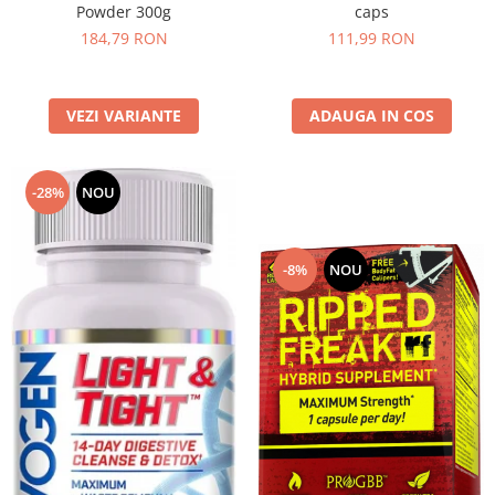
Powder 300g
caps
Under Armour
184,79 RON
111,99 RON
Universal
Vitargo
Weider
VEZI VARIANTE
ADAUGA IN COS
Zenana
-28%
NOU
-8%
NOU