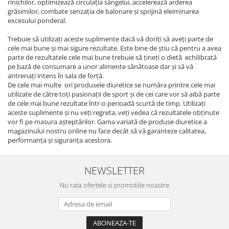
rinichilor, optimizează circulația sângelui, accelerează arderea
grăsimilor, combate senzația de balonare și sprijină eleiminarea
excesului ponderal.
Trebuie să utilizați aceste suplimente dacă vă doriți să aveți parte de
cele mai bune și mai sigure rezultate. Este bine de știu că pentru a avea
parte de rezultatele cele mai bune trebuie să țineți o dietă echilibrată
pe bază de consumare a unor alimente sănătoase dar și să vă
antrenați intens în sala de forță.
De cele mai multe ori produsele diuretice se număra printre cele mai
utilizate de către toți pasionații de sport și de cei care vor să aibă parte
de cele mai bune rezultate într-o perioadă scurtă de timp. Utilizați
aceste suplimente și nu veți regreta, veți vedea că rezultatele obținute
vor fi pe masura așteptărilor. Gama variată de produse diuretice a
magazinului nostru online nu face decât să vă garanteze calitatea,
performanța și siguranța acestora.
NEWSLETTER
Nu rata ofertele si promotiile noastre