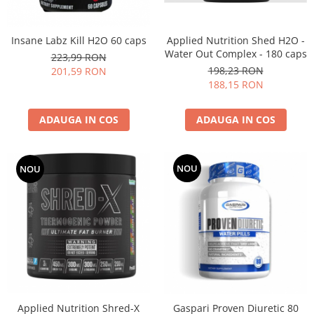
Osavi
PerfectShaker
Applied Nutrition Shed H2O -
Insane Labz Kill H2O 60 caps
PeScience
Water Out Complex - 180 caps
223,99 RON
Power System
198,23 RON
201,59 RON
188,15 RON
Pro Supps
Pro Tan
ADAUGA IN COS
ADAUGA IN COS
Puritan`s Pride
Raw Nutrition
REDCON1
NOU
NOU
Revoflex
Rich Piana 5% Nutrition
RIPT
Scitec
Scivation
Skill Nutrition
Smart Shake
Swanson
Applied Nutrition Shred-X
Gaspari Proven Diuretic 80