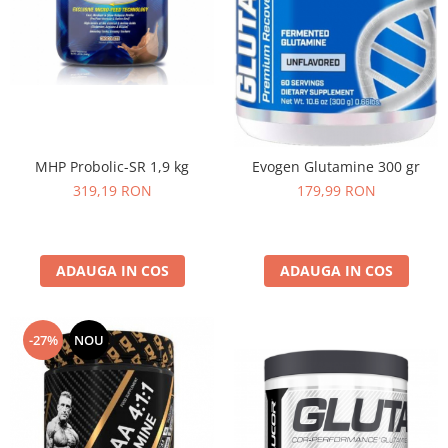
Osavi
PerfectShaker
PeScience
Power System
Pro Supps
Pro Tan
MHP Probolic-SR 1,9 kg
Evogen Glutamine 300 gr
Puritan`s Pride
319,19 RON
179,99 RON
Raw Nutrition
REDCON1
Revoflex
ADAUGA IN COS
ADAUGA IN COS
Rich Piana 5% Nutrition
RIPT
Scitec
-27%
NOU
Scivation
Skill Nutrition
Smart Shake
Swanson