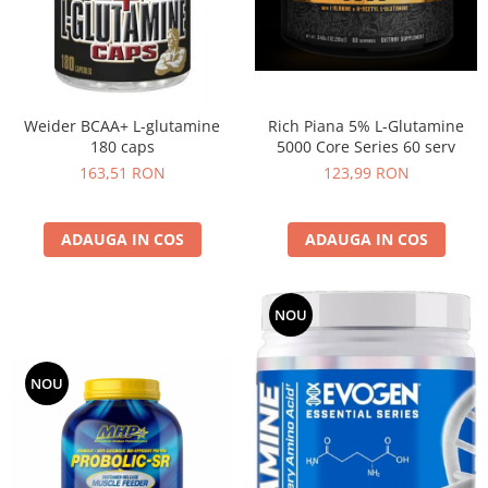
Insulated
Vitamine bărbați / femei
JNX Sports
Îngrijire personală
Kaged
Kevin Levrone
Weider BCAA+ L-glutamine
Rich Piana 5% L-Glutamine
MEX
180 caps
5000 Core Series 60 serv
Muscle Meds
163,51 RON
123,99 RON
Muscle Pharm
Muscletech
ADAUGA IN COS
ADAUGA IN COS
Mutant
Naughty Boy
Neocell
NOU
Nordic Naturals
NOW Foods
NOU
Nutrend
Nutrex
Olimp Sport Nutrition
Optimum Nutrition