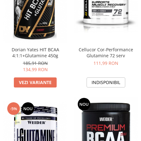
Under Armour
Universal
Vitargo
Weider
Zenana
Dorian Yates HIT BCAA
Cellucor Cor-Performance
4:1:1+Glutamine 450g
Glutamine 72 serv
185,91 RON
111,99 RON
134,99 RON
VEZI VARIANTE
INDISPONIBIL
NOU
-5%
NOU