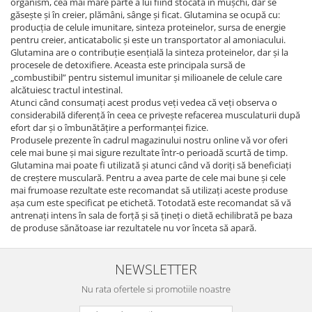
organism, cea mai mare parte a lui fiind stocată în mușchi, dar se
găsește și în creier, plămâni, sânge și ficat. Glutamina se ocupă cu:
producția de celule imunitare, sinteza proteinelor, sursa de energie
pentru creier, anticatabolic și este un transportator al amoniacului.
Glutamina are o contribuție esențială la sinteza proteinelor, dar și la
procesele de detoxifiere. Aceasta este principala sursă de
„combustibil” pentru sistemul imunitar și milioanele de celule care
alcătuiesc tractul intestinal.
Atunci când consumați acest produs veți vedea că veți observa o
considerabilă diferență în ceea ce privește refacerea musculaturii după
efort dar și o îmbunătățire a performanței fizice.
Produsele prezente în cadrul magazinului nostru online vă vor oferi
cele mai bune și mai sigure rezultate într-o perioadă scurtă de timp.
Glutamina mai poate fi utilizată și atunci când vă doriți să beneficiați
de creștere musculară. Pentru a avea parte de cele mai bune și cele
mai frumoase rezultate este recomandat să utilizați aceste produse
așa cum este specificat pe etichetă. Totodată este recomandat să vă
antrenați intens în sala de forță și să țineți o dietă echilibrată pe baza
de produse sănătoase iar rezultatele nu vor înceta să apară.
NEWSLETTER
Nu rata ofertele si promotiile noastre