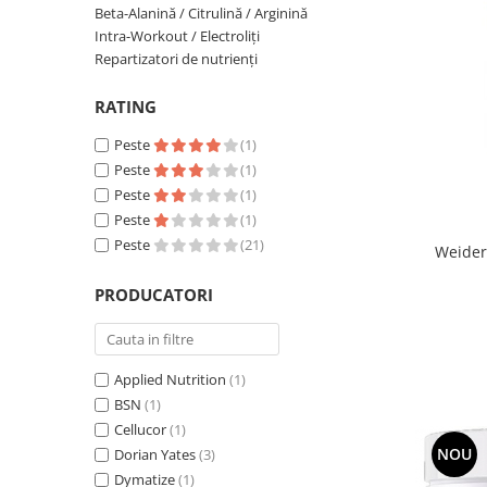
Beta-Alanină / Citrulină / Arginină
Insulated
Vitamine bărbați / femei
Intra-Workout / Electroliți
JNX Sports
Repartizatori de nutrienți
Îngrijire personală
Kaged
RATING
Kevin Levrone
MEX
Peste
(1)
Muscle Meds
Peste
(1)
Peste
(1)
Muscle Pharm
Peste
(1)
Muscletech
Peste
(21)
Weider
Mutant
Naughty Boy
PRODUCATORI
Neocell
Nordic Naturals
NOW Foods
Applied Nutrition
(1)
Nutrend
BSN
(1)
Nutrex
Cellucor
(1)
Olimp Sport Nutrition
NOU
Dorian Yates
(3)
Optimum Nutrition
Dymatize
(1)