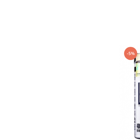
Under Armour
Universal
Vitargo
Weider
Zenana
-5%