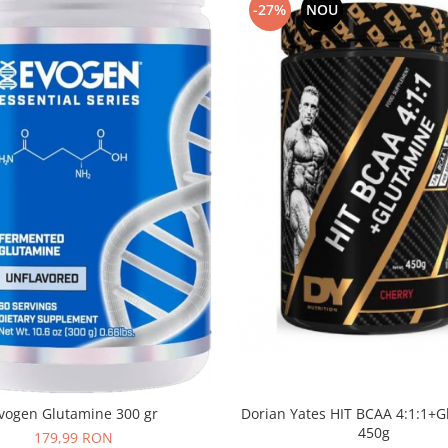
-27%
NOU
Dorian Yates HIT BCAA 4:1:1+
vogen Glutamine 300 gr
450g
179,99 RON