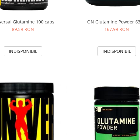
ON Glutamine Powder 63
versal Glutamine 100 caps
167,99 RON
89,59 RON
INDISPONIBIL
INDISPONIBIL