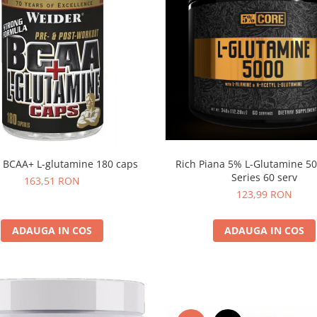
 BCAA+ L-glutamine 180 caps
Rich Piana 5% L-Glutamine 5
Series 60 serv
163,51 RON
123,99 RON
ADAUGA IN COS
ADAUGA IN COS