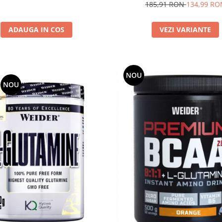
185,91 RON
134,99 RO
VEZI VARIANTE
ADAUGA IN COS
NOU
NOU