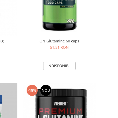
ON Glutamine 60 caps
 g
51,51 RON
INDISPONIBIL
-18%
NOU