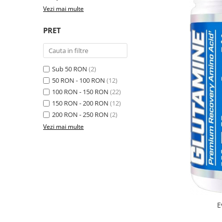
Osavi
Vezi mai multe
PerfectShaker
PRET
PeScience
Power System
Pro Supps
Sub 50 RON
(2)
Pro Tan
50 RON - 100 RON
(12)
Puritan`s Pride
100 RON - 150 RON
(22)
Raw Nutrition
150 RON - 200 RON
(12)
REDCON1
200 RON - 250 RON
(2)
Revoflex
Vezi mai multe
Rich Piana 5% Nutrition
RIPT
Scitec
Scivation
Skill Nutrition
Smart Shake
E
Swanson