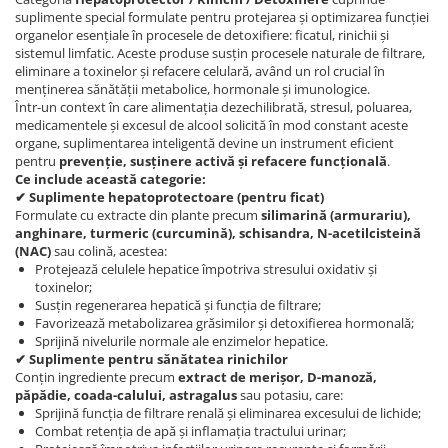
suplimente special formulate pentru protejarea și optimizarea funcției
organelor esențiale în procesele de detoxifiere: ficatul, rinichii și
sistemul limfatic. Aceste produse susțin procesele naturale de filtrare,
eliminare a toxinelor și refacere celulară, având un rol crucial în
menținerea sănătății metabolice, hormonale și imunologice.
Într-un context în care alimentația dezechilibrată, stresul, poluarea,
medicamentele și excesul de alcool solicită în mod constant aceste
organe, suplimentarea inteligentă devine un instrument eficient
pentru
prevenție, susținere activă și refacere funcțională
.
Ce include această categorie:
✔ Suplimente hepatoprotectoare (pentru ficat)
Formulate cu extracte din plante precum
silimarină (armurariu),
anghinare, turmeric (curcumină), schisandra, N-acetilcisteină
(NAC)
sau colină, acestea:
Protejează celulele hepatice împotriva stresului oxidativ și
toxinelor;
Susțin regenerarea hepatică și funcția de filtrare;
Favorizează metabolizarea grăsimilor și detoxifierea hormonală;
Sprijină nivelurile normale ale enzimelor hepatice.
✔ Suplimente pentru sănătatea rinichilor
Conțin ingrediente precum
extract de merișor, D-manoză,
păpădie, coada-calului, astragalus
sau potasiu, care:
Sprijină funcția de filtrare renală și eliminarea excesului de lichide;
Combat retenția de apă și inflamația tractului urinar;