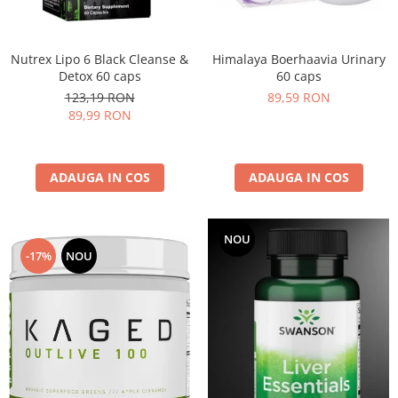
Under Armour
Universal
Vitargo
Himalaya Boerhaavia Urinary
Nutrex Lipo 6 Black Cleanse &
60 caps
Detox 60 caps
Weider
89,59 RON
123,19 RON
Zenana
89,99 RON
ADAUGA IN COS
ADAUGA IN COS
NOU
-17%
NOU