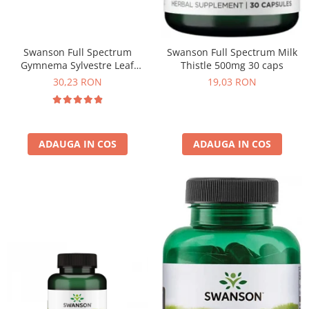
Swanson Full Spectrum
Swanson Full Spectrum Milk
Gymnema Sylvestre Leaf
Thistle 500mg 30 caps
400mg 100 caps
30,23 RON
19,03 RON
ADAUGA IN COS
ADAUGA IN COS