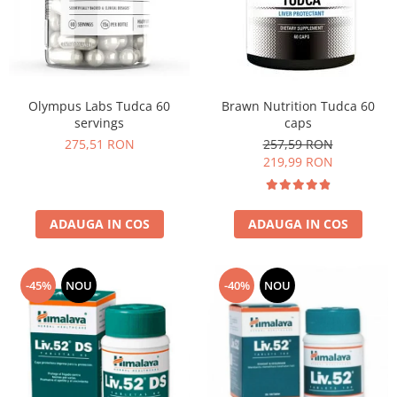
Insulated
Vitamine bărbați / femei
JNX Sports
Îngrijire personală
Kaged
Kevin Levrone
Olympus Labs Tudca 60
Brawn Nutrition Tudca 60
MEX
servings
caps
Muscle Meds
275,51 RON
257,59 RON
Muscle Pharm
219,99 RON
Muscletech
Mutant
ADAUGA IN COS
ADAUGA IN COS
Naughty Boy
Neocell
Nordic Naturals
-45%
NOU
-40%
NOU
NOW Foods
Nutrend
Nutrex
Olimp Sport Nutrition
Optimum Nutrition