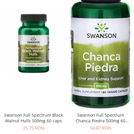
Swanson Full Spectrum Black
Swanson Full Spectrum
Walnut Hulls 500mg 60 caps
Chanca Piedra 500mg 60
vcaps
25,75 RON
54,87 RON