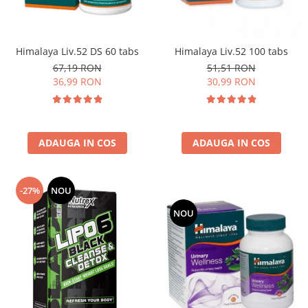
Osavi
PerfectShaker
PeScience
Himalaya Liv.52 DS 60 tabs
Himalaya Liv.52 100 tabs
Power System
67,19 RON
51,51 RON
36,99 RON
30,99 RON
Pro Supps
Pro Tan
Puritan`s Pride
Raw Nutrition
ADAUGA IN COS
ADAUGA IN COS
REDCON1
Revoflex
-27%
NOU
Rich Piana 5% Nutrition
RIPT
NOU
Scitec
Scivation
Skill Nutrition
Smart Shake
Swanson