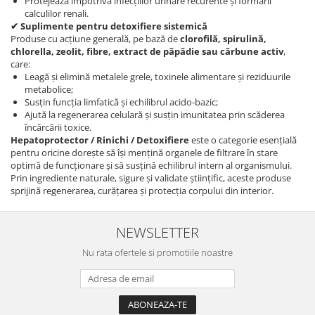
Protejează împotriva infecțiilor urinare recurente și formării
calculilor renali.
✔ Suplimente pentru detoxifiere sistemică
Produse cu acțiune generală, pe bază de
clorofilă, spirulină,
chlorella, zeolit, fibre, extract de păpădie sau cărbune activ
,
care:
Leagă și elimină metalele grele, toxinele alimentare și reziduurile
metabolice;
Susțin funcția limfatică și echilibrul acido-bazic;
Ajută la regenerarea celulară și susțin imunitatea prin scăderea
încărcării toxice.
Hepatoprotector / Rinichi / Detoxifiere
este o categorie esențială
pentru oricine dorește să își mențină organele de filtrare în stare
optimă de funcționare și să susțină echilibrul intern al organismului.
Prin ingrediente naturale, sigure și validate științific, aceste produse
sprijină regenerarea, curățarea și protecția corpului din interior.
NEWSLETTER
Nu rata ofertele si promotiile noastre