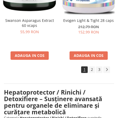
Swanson Asparagus Extract
Evogen Light & Tight 28 caps
60 vcaps
212,79 RON
55,99 RON
152,99 RON
ADAUGA IN COS
ADAUGA IN COS
1
2
3
Hepatoprotector / Rinichi /
Detoxifiere – Susținere avansată
pentru organele de eliminare și
curățare metabolică
Categoria
Hepatoprotector / Rinichi / Detoxifiere
cuprinde