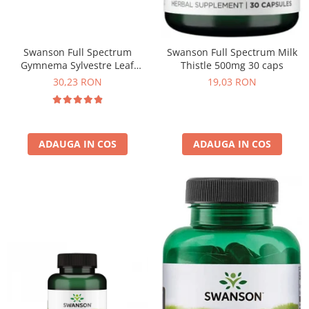
Swanson Full Spectrum
Swanson Full Spectrum Milk
Gymnema Sylvestre Leaf
Thistle 500mg 30 caps
400mg 100 caps
30,23 RON
19,03 RON
ADAUGA IN COS
ADAUGA IN COS