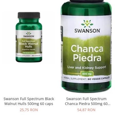
Swanson Full Spectrum Black
Swanson Full Spectrum
Walnut Hulls 500mg 60 caps
Chanca Piedra 500mg 60
vcaps
25,75 RON
54,87 RON