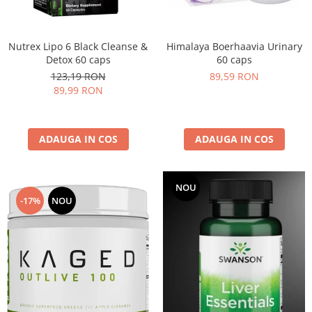
Under Armour
Universal
Vitargo
Himalaya Boerhaavia Urinary
Nutrex Lipo 6 Black Cleanse &
60 caps
Detox 60 caps
Weider
89,59 RON
123,19 RON
Zenana
89,99 RON
ADAUGA IN COS
ADAUGA IN COS
NOU
-17%
NOU