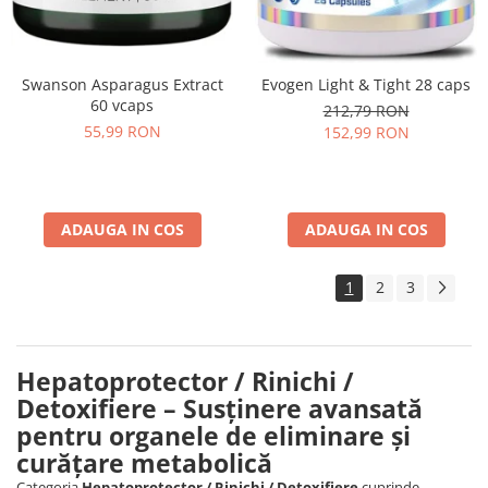
Swanson Asparagus Extract
Evogen Light & Tight 28 caps
60 vcaps
212,79 RON
55,99 RON
152,99 RON
ADAUGA IN COS
ADAUGA IN COS
1
2
3
Hepatoprotector / Rinichi /
Detoxifiere – Susținere avansată
pentru organele de eliminare și
curățare metabolică
Categoria
Hepatoprotector / Rinichi / Detoxifiere
cuprinde