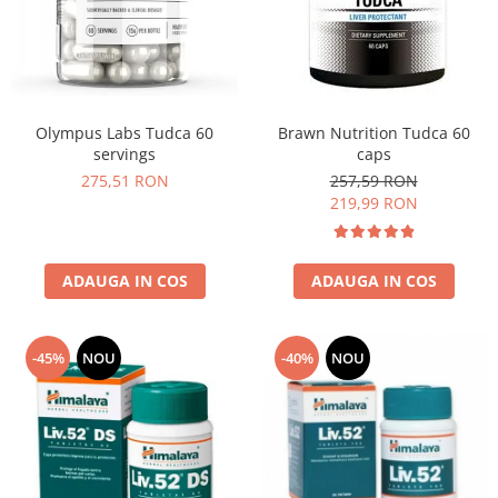
Insulated
Vitamine bărbați / femei
JNX Sports
Îngrijire personală
Kaged
Kevin Levrone
Olympus Labs Tudca 60
Brawn Nutrition Tudca 60
MEX
servings
caps
Muscle Meds
275,51 RON
257,59 RON
Muscle Pharm
219,99 RON
Muscletech
Mutant
ADAUGA IN COS
ADAUGA IN COS
Naughty Boy
Neocell
Nordic Naturals
-45%
NOU
-40%
NOU
NOW Foods
Nutrend
Nutrex
Olimp Sport Nutrition
Optimum Nutrition