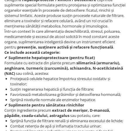
suplimente special formulate pentru protejarea și optimizarea funcției
organelor esențiale în procesele de detoxifiere: ficatul, rinichii și
sistemul limfatic. Aceste produse susțin procesele naturale de filtrare,
eliminare a toxinelor și refacere celulară, având un rol crucial în
menținerea sănătății metabolice, hormonale și imunologice.
Într-un context în care alimentația dezechilibrată, stresul, poluarea,
medicamentele și excesul de alcool solicită în mod constant aceste
organe, suplimentarea inteligentă devine un instrument eficient
pentru
prevenție, susținere activă și refacere funcțională
.
Ce include această categorie:
✔ Suplimente hepatoprotectoare (pentru ficat)
Formulate cu extracte din plante precum
silimarină (armurariu),
anghinare, turmeric (curcumină), schisandra, N-acetilcisteină
(NAC)
sau colină, acestea:
Protejează celulele hepatice împotriva stresului oxidativ și
toxinelor;
Susțin regenerarea hepatică și funcția de filtrare;
Favorizează metabolizarea grăsimilor și detoxifierea hormonală;
Sprijină nivelurile normale ale enzimelor hepatice.
✔ Suplimente pentru sănătatea rinichilor
Conțin ingrediente precum
extract de merișor, D-manoză,
păpădie, coada-calului, astragalus
sau potasiu, care:
Sprijină funcția de filtrare renală și eliminarea excesului de lichide;
Combat retenția de apă și inflamația tractului urinar;