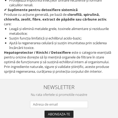
Protejează împotriva infecțiilor urinare recurente și formării
calculilor renali.
✔ Suplimente pentru detoxifiere sistemică
Produse cu acțiune generală, pe bază de
clorofilă, spirulină,
chlorella, zeolit, fibre, extract de păpădie sau cărbune activ
,
care:
Leagă și elimină metalele grele, toxinele alimentare și reziduurile
metabolice;
Susțin funcția limfatică și echilibrul acido-bazic;
Ajută la regenerarea celulară și susțin imunitatea prin scăderea
încărcării toxice.
Hepatoprotector / Rinichi / Detoxifiere
este o categorie esențială
pentru oricine dorește să își mențină organele de filtrare în stare
optimă de funcționare și să susțină echilibrul intern al organismului.
Prin ingrediente naturale, sigure și validate științific, aceste produse
sprijină regenerarea, curățarea și protecția corpului din interior.
NEWSLETTER
Nu rata ofertele si promotiile noastre