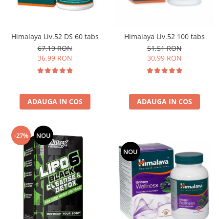
Osavi
PerfectShaker
PeScience
Himalaya Liv.52 DS 60 tabs
Himalaya Liv.52 100 tabs
Power System
67,19 RON
51,51 RON
36,99 RON
30,99 RON
Pro Supps
Pro Tan
Puritan`s Pride
Raw Nutrition
ADAUGA IN COS
ADAUGA IN COS
REDCON1
Revoflex
-27%
NOU
Rich Piana 5% Nutrition
RIPT
NOU
Scitec
Scivation
Skill Nutrition
Smart Shake
Swanson