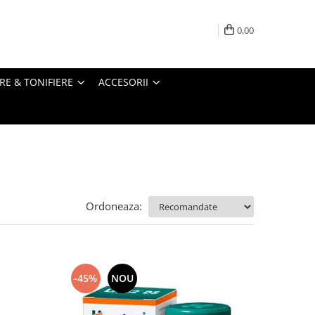
0,00
RE & TONIFIERE
ACCESORII
Ordoneaza:
-45%
NOU