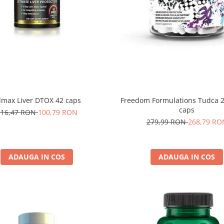
lmax Liver DTOX 42 caps
Freedom Formulations Tudca 
caps
116,47 RON
100,79 RON
279,99 RON
268,79 RO
ADAUGA IN COS
ADAUGA IN COS