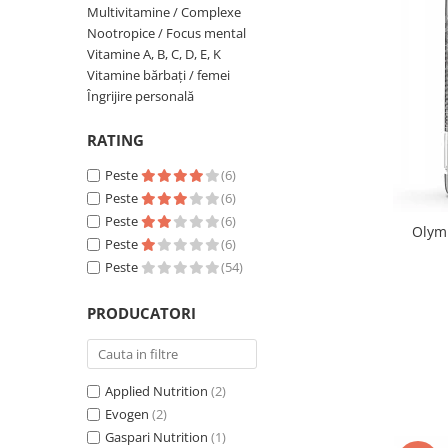
Multivitamine / Complexe
Insulated
Vitamine bărbați / femei
Nootropice / Focus mental
JNX Sports
Vitamine A, B, C, D, E, K
Îngrijire personală
Vitamine bărbați / femei
Kaged
Îngrijire personală
Kevin Levrone
MEX
RATING
Muscle Meds
Peste
(6)
Muscle Pharm
Peste
(6)
Muscletech
Peste
(6)
Olym
Mutant
Peste
(6)
Naughty Boy
Peste
(54)
Neocell
Nordic Naturals
PRODUCATORI
NOW Foods
Nutrend
Nutrex
Applied Nutrition
(2)
Olimp Sport Nutrition
Evogen
(2)
Gaspari Nutrition
(1)
Optimum Nutrition