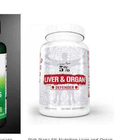
Rich Piana 5% Nutrition Liver and Organ
 vcaps