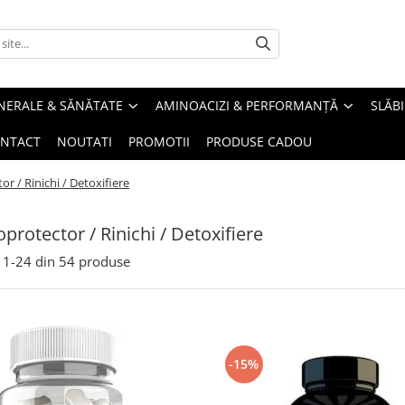
INERALE & SĂNĂTATE
AMINOACIZI & PERFORMANȚĂ
SLĂBI
NTACT
NOUTATI
PROMOTII
PRODUSE CADOU
r / Rinichi / Detoxifiere
protector / Rinichi / Detoxifiere
1-
24
din
54
produse
-15%