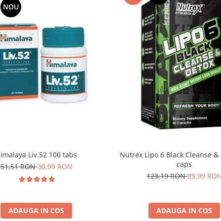
NOU
imalaya Liv.52 100 tabs
Nutrex Lipo 6 Black Cleanse &
caps
51,51 RON
30,99 RON
123,19 RON
89,99 RO
ADAUGA IN COS
ADAUGA IN COS