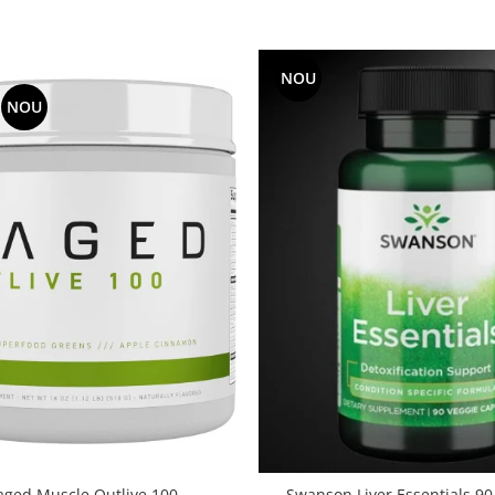
NOU
NOU
aged Muscle Outlive 100
Swanson Liver Essentials 90