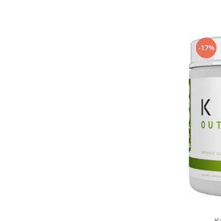
Under Armour
Universal
Vitargo
Weider
-17%
Zenana
K