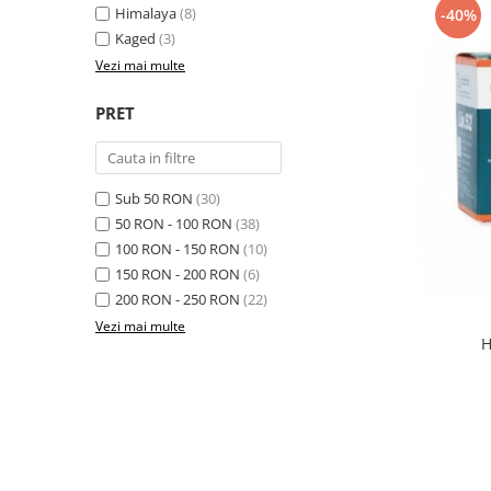
Himalaya
(8)
-40%
Osavi
Kaged
(3)
PerfectShaker
Vezi mai multe
PeScience
Power System
PRET
Pro Supps
Pro Tan
Puritan`s Pride
Sub 50 RON
(30)
Raw Nutrition
50 RON - 100 RON
(38)
REDCON1
100 RON - 150 RON
(10)
150 RON - 200 RON
(6)
Revoflex
200 RON - 250 RON
(22)
Rich Piana 5% Nutrition
Vezi mai multe
RIPT
H
Scitec
Scivation
Skill Nutrition
Smart Shake
Swanson