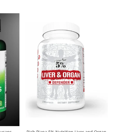
Rich Piana 5% Nutrition Liver and Organ
 vcaps