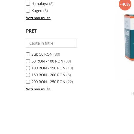
Himalaya
(8)
-40%
Osavi
Kaged
(3)
PerfectShaker
Vezi mai multe
PeScience
Power System
PRET
Pro Supps
Pro Tan
Puritan`s Pride
Sub 50 RON
(30)
Raw Nutrition
50 RON - 100 RON
(38)
REDCON1
100 RON - 150 RON
(10)
150 RON - 200 RON
(6)
Revoflex
200 RON - 250 RON
(22)
Rich Piana 5% Nutrition
Vezi mai multe
RIPT
H
Scitec
Scivation
Skill Nutrition
Smart Shake
Swanson