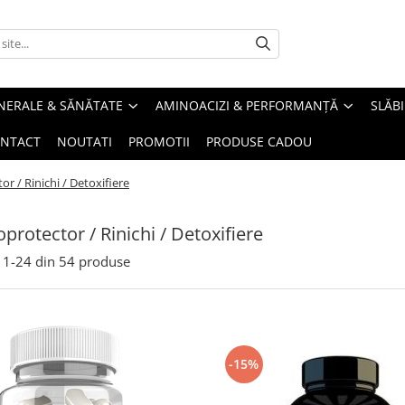
INERALE & SĂNĂTATE
AMINOACIZI & PERFORMANȚĂ
SLĂBI
NTACT
NOUTATI
PROMOTII
PRODUSE CADOU
r / Rinichi / Detoxifiere
protector / Rinichi / Detoxifiere
1-
24
din
54
produse
-15%