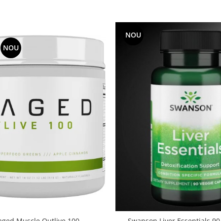
NOU
NOU
aged Muscle Outlive 100
Swanson Liver Essentials 90