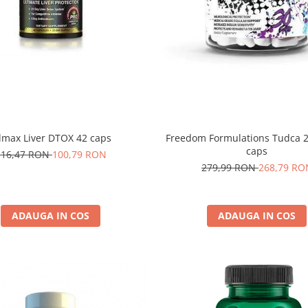
lmax Liver DTOX 42 caps
Freedom Formulations Tudca 
caps
116,47 RON
100,79 RON
279,99 RON
268,79 RO
ADAUGA IN COS
ADAUGA IN COS