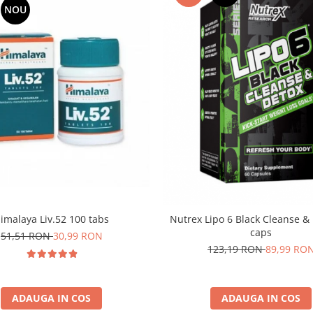
NOU
imalaya Liv.52 100 tabs
Nutrex Lipo 6 Black Cleanse &
caps
51,51 RON
30,99 RON
123,19 RON
89,99 RO
ADAUGA IN COS
ADAUGA IN COS