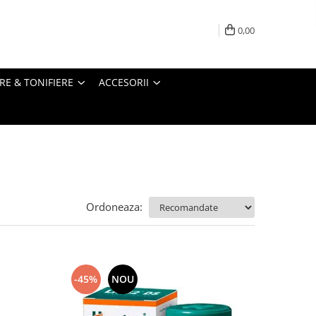
0,00
RE & TONIFIERE
ACCESORII
Ordoneaza:
-45%
NOU