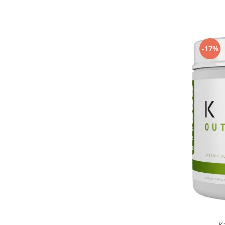
Under Armour
Universal
Vitargo
Weider
-17%
Zenana
K