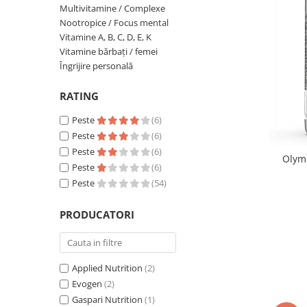
Multivitamine / Complexe
Insulated
Vitamine bărbați / femei
Nootropice / Focus mental
JNX Sports
Vitamine A, B, C, D, E, K
Îngrijire personală
Vitamine bărbați / femei
Kaged
Îngrijire personală
Kevin Levrone
MEX
RATING
Muscle Meds
Peste
(6)
Muscle Pharm
Peste
(6)
Muscletech
Peste
(6)
Olym
Mutant
Peste
(6)
Naughty Boy
Peste
(54)
Neocell
Nordic Naturals
PRODUCATORI
NOW Foods
Nutrend
Nutrex
Applied Nutrition
(2)
Olimp Sport Nutrition
Evogen
(2)
Gaspari Nutrition
(1)
Optimum Nutrition