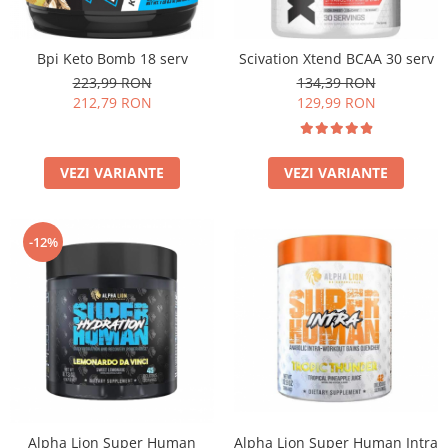
Insulated
Vitamine bărbați / femei
JNX Sports
Bpi Keto Bomb 18 serv
Scivation Xtend BCAA 30 serv
Îngrijire personală
Kaged
223,99 RON
134,39 RON
Kevin Levrone
212,79 RON
129,99 RON
MEX
Muscle Meds
VEZI VARIANTE
VEZI VARIANTE
Muscle Pharm
Muscletech
Mutant
-12%
Naughty Boy
Neocell
Nordic Naturals
NOW Foods
Nutrend
Nutrex
Olimp Sport Nutrition
Optimum Nutrition
Alpha Lion Super Human
Alpha Lion Super Human Intra