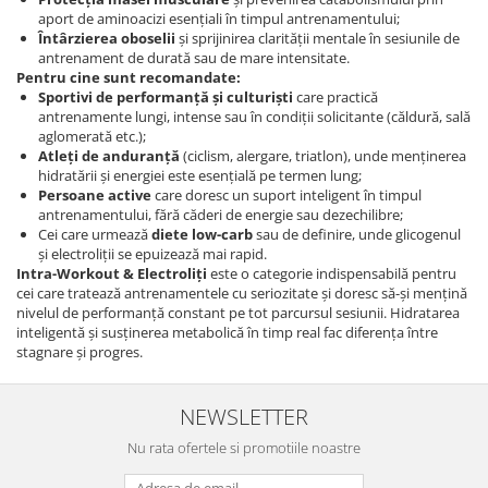
aport de aminoacizi esențiali în timpul antrenamentului;
Întârzierea oboselii
și sprijinirea clarității mentale în sesiunile de
antrenament de durată sau de mare intensitate.
Pentru cine sunt recomandate:
Sportivi de performanță și culturiști
care practică
antrenamente lungi, intense sau în condiții solicitante (căldură, sală
aglomerată etc.);
Atleți de anduranță
(ciclism, alergare, triatlon), unde menținerea
hidratării și energiei este esențială pe termen lung;
Persoane active
care doresc un suport inteligent în timpul
antrenamentului, fără căderi de energie sau dezechilibre;
Cei care urmează
diete low-carb
sau de definire, unde glicogenul
și electroliții se epuizează mai rapid.
Intra-Workout & Electroliți
este o categorie indispensabilă pentru
cei care tratează antrenamentele cu seriozitate și doresc să-și mențină
nivelul de performanță constant pe tot parcursul sesiunii. Hidratarea
inteligentă și susținerea metabolică în timp real fac diferența între
stagnare și progres.
NEWSLETTER
Nu rata ofertele si promotiile noastre