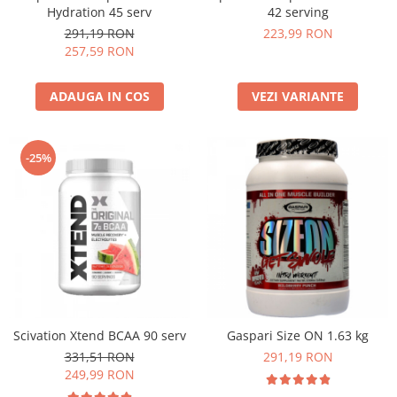
Hydration 45 serv
42 serving
Osavi
291,19 RON
223,99 RON
PerfectShaker
257,59 RON
PeScience
Power System
ADAUGA IN COS
VEZI VARIANTE
Pro Supps
Pro Tan
Puritan`s Pride
-25%
Raw Nutrition
REDCON1
Revoflex
Rich Piana 5% Nutrition
RIPT
Scitec
Scivation
Scivation Xtend BCAA 90 serv
Gaspari Size ON 1.63 kg
Skill Nutrition
331,51 RON
291,19 RON
Smart Shake
249,99 RON
Swanson