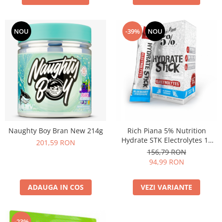
NOU
-39%
NOU
Naughty Boy Bran New 214g
Rich Piana 5% Nutrition
Hydrate STK Electrolytes 10
201,59 RON
stick packs
156,79 RON
94,99 RON
ADAUGA IN COS
VEZI VARIANTE
-23%