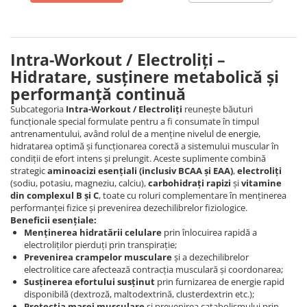
Intra-Workout / Electroliți –
Hidratare, susținere metabolică și
performanță continuă
Subcategoria
Intra-Workout / Electroliți
reunește băuturi
funcționale special formulate pentru a fi consumate în timpul
antrenamentului, având rolul de a menține nivelul de energie,
hidratarea optimă și funcționarea corectă a sistemului muscular în
condiții de efort intens și prelungit. Aceste suplimente combină
strategic
aminoacizi esențiali (inclusiv BCAA și EAA)
,
electroliți
(sodiu, potasiu, magneziu, calciu),
carbohidrați rapizi
și
vitamine
din complexul B și C
, toate cu roluri complementare în menținerea
performanței fizice și prevenirea dezechilibrelor fiziologice.
Beneficii esențiale:
Menținerea hidratării celulare
prin înlocuirea rapidă a
electroliților pierduți prin transpirație;
Prevenirea crampelor musculare
și a dezechilibrelor
electrolitice care afectează contracția musculară și coordonarea;
Susținerea efortului susținut
prin furnizarea de energie rapid
disponibilă (dextroză, maltodextrină, clusterdextrin etc.);
Protecția masei musculare
și prevenirea catabolismului prin