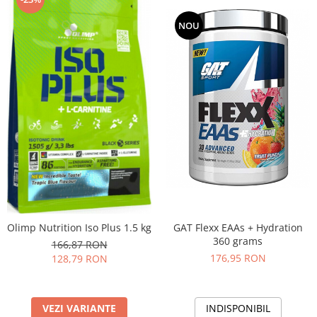
NOU
Olimp Nutrition Iso Plus 1.5 kg
GAT Flexx EAAs + Hydration
360 grams
166,87 RON
176,95 RON
128,79 RON
VEZI VARIANTE
INDISPONIBIL