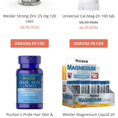
Insulated
Vitamine bărbați / femei
JNX Sports
Universal Cal-Mag-Zn 100 tab
Weider Strong Zinc 25 mg 120
Îngrijire personală
Kaged
caps
55,99 RON
Kevin Levrone
68,99 RON
44,99 RON
MEX
Muscle Meds
ADAUGA IN COS
ADAUGA IN COS
Muscle Pharm
Muscletech
Mutant
Naughty Boy
Neocell
Nordic Naturals
NOW Foods
Nutrend
Nutrex
Olimp Sport Nutrition
Puritan`s Pride Hair Skin &
Weider Magnesium Liquid 20
Optimum Nutrition