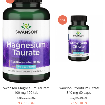
-15%
Swanson Magnesium Taurate
Swanson Strontium Citrate
100 mg 120 tab
340 mg 60 caps
105,27 RON
87,35 RON
93,99 RON
73,91 RON