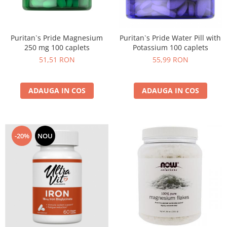
Under Armour
Universal
Vitargo
Puritan`s Pride Magnesium
Puritan`s Pride Water Pill with
Weider
250 mg 100 caplets
Potassium 100 caplets
Zenana
51,51 RON
55,99 RON
ADAUGA IN COS
ADAUGA IN COS
-20%
NOU