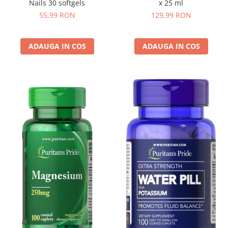
Nails 30 softgels
x 25 ml
Osavi
55,99 RON
129,99 RON
PerfectShaker
PeScience
ADAUGA IN COS
ADAUGA IN COS
Power System
Pro Supps
Pro Tan
Puritan`s Pride
Raw Nutrition
REDCON1
Revoflex
Rich Piana 5% Nutrition
RIPT
Scitec
Scivation
Skill Nutrition
Smart Shake
Swanson