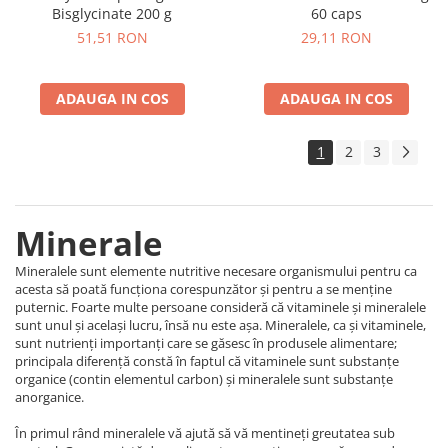
Bisglycinate 200 g
60 caps
51,51 RON
29,11 RON
ADAUGA IN COS
ADAUGA IN COS
1
2
3
Minerale
Mineralele sunt elemente nutritive necesare organismului pentru ca
acesta să poată funcționa corespunzător și pentru a se menține
puternic. Foarte multe persoane consideră că vitaminele și mineralele
sunt unul și același lucru, însă nu este așa. Mineralele, ca și vitaminele,
sunt nutrienți importanți care se găsesc în produsele alimentare;
principala diferență constă în faptul că vitaminele sunt substanțe
organice (contin elementul carbon) și mineralele sunt substanțe
anorganice.
În primul rând mineralele vă ajută să vă mentineți greutatea sub