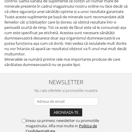
control. Gama variată de suplimente ce conțin un număr mare de
minerale prezente în cadrul magazinului nostru online nu face decât să
vă ofere siguranța unei sănătăți optime și a unor rezultate garantate.
Toate aceste suplimente pe bază de minerale sunt recomandate atât
femeilor cât și bărbaților care își doresc să obtină rezultate într-o
perioadă scurtă de timp. Tot ce aveți de făcut este să le consumați așa
cum este specificat pe etichetă. Acestea sunt necesare sănătății
dumneavoastră deoarece doar așa organismul dumneavoastră va
putea funcționa așa cum vă doriți. Veți vedea că rezulatele mult dorite
nu vor întarzia să apară iar rezultatul obținut va fi unul mai mult decât
mulțumitor.
Mineralele se numără printre cele mai importante produse de care
sănătatea dumneavoastră nu se poate lipsi.
NEWSLETTER
Nu rata ofertele si promotiile noastre
Vreau sa primesc newsletter cu promotiile
magazinului. Afla mai multe in
Politica de
Confidentialitate