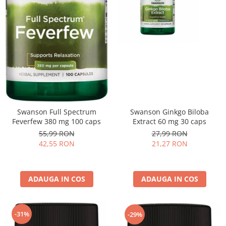
Swanson Ginkgo Biloba
Swanson Full Spectrum
Extract 60 mg 30 caps
Feverfew 380 mg 100 caps
27,99 RON
55,99 RON
21,27 RON
42,55 RON
ADAUGA IN COS
ADAUGA IN COS
-31%
-29%