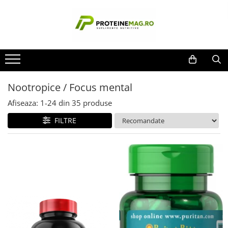
Proteine & Nutriție Sportivă
Vitamine, Minerale & Sănătate
Aminoacizi & Performanță
Slăbire & Tonifiere
Accesorii
Suport Testosteron
Producatori
Batoane & Snacks
Articulații / Colagen / Mobilitate
Pre-workout
Stim Free
Aparate masaj
Boostere naturale
Applied Nutrition
BPI
Gainere
Grăsimi sănătoase / Sănătatea
Creatină
Arzătoare de grăsimi
Ceasuri Digitale
Libido/Afrodisiace
inimii
BSN
Nootropice / Focus mental
Proteine
Oxizi Nitrici/Pompare
Diuretice
Echipament
Calitatea somnului
Cellucor
Antioxidanți / Acid alfa lipoic
Suplimente Gata-de-băut
Post Workout / Recuperare
Green Coffee / Ceai Verde
Mănuși
Anti estrogeni
Afiseaza:
1-
24
din
35
produse
ChildLife Nutrition
Enzime digestive/Probiotice
BCAA / EAA
Keto
Shakere
PCT / Echilibrare hormonală
FILTRE
Dedicated
Hepatoprotector / Rinichi /
Glutamina
Suprimare apetit
Dorian Yates
Detoxifiere
Dymatize
Energizanți / Performanță
Imunitate / Anti-stres /
EFX
Neurotransmițători
Aminoacizi complecși / lichizi
Evogen
Minerale
Beta-Alanină / Citrulină / Arginină
Gaspari Nutrition
Multivitamine / Complexe
Intra-Workout / Electroliți
GLC2000
Nootropice / Focus mental
Repartizatori de nutrienți
Gold's Gym
Himalaya
Vitamine A, B, C, D, E, K