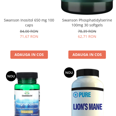
Swanson Inositol 650 mg 100
Swanson Phosphatidylserine
caps
100mg 30 softgels
84,00 RON
78,39 RON
71,67 RON
62,71 RON
ADAUGA IN COS
ADAUGA IN COS
NOU
NOU