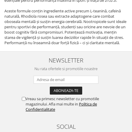
esențiale pentru performanță maximă în sport și viața de zi cu zi.
Aceste formule conțin ingrediente active precum L-teanină, cafeină
naturală, Rhodiola rosea sau extracte adaptogene care combat
oboseala mentală și susțin energia cerebrală. Nootropicele sunt ideale
pentru sportivi de performanță, studenți sau oricine are nevoie de un
boost cognitiv fără compromisuri. Potențează motivația, mențin
starea de vigilență și susțin luarea deciziilor rapide în situații de stres.
Performanță nu înseamnă doar forță fizică – ci și claritate mentală.
NEWSLETTER
Nu rata ofertele si promotiile noastre
Vreau sa primesc newsletter cu promotiile
magazinului. Afla mai multe in
Politica de
Confidentialitate
SOCIAL