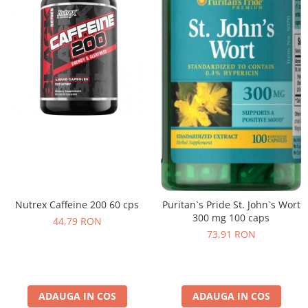
Insulated
Vitamine bărbați / femei
JNX Sports
Îngrijire personală
Kaged
Kevin Levrone
MEX
Muscle Meds
Muscle Pharm
Muscletech
Mutant
Naughty Boy
Neocell
Nutrex Caffeine 200 60 cps
Puritan`s Pride St. John`s Wort
Nordic Naturals
300 mg 100 caps
44,79 RON
NOW Foods
73,91 RON
Nutrend
Nutrex
Olimp Sport Nutrition
ADAUGA IN COS
ADAUGA IN COS
Optimum Nutrition