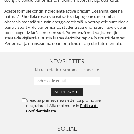
esențiale pentru performanță maximă în sport și viața de zi cu zi.
Aceste formule conțin ingrediente active precum L-teanină, cafeină
naturală, Rhodiola rosea sau extracte adaptogene care combat
oboseala mentală și susțin energia cerebrală. Nootropicele sunt ideale
pentru sportivi de performanță, studenți sau oricine are nevoie de un
boost cognitiv fără compromisuri. Potențează motivația, mențin
starea de vigilență și susțin luarea deciziilor rapide în situații de stres.
Performanță nu înseamnă doar forță fizică – ci și claritate mentală.
NEWSLETTER
Nu rata ofertele si promotiile noastre
Vreau sa primesc newsletter cu promotiile
magazinului. Afla mai multe in
Politica de
Confidentialitate
SOCIAL