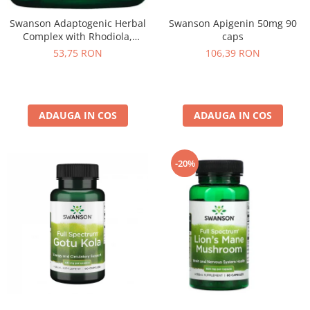
Under Armour
Swanson Adaptogenic Herbal
Swanson Apigenin 50mg 90
Universal
Complex with Rhodiola,
caps
Vitargo
Ashwagandha & Ginseng 60
53,75 RON
106,39 RON
Weider
caps
Zenana
ADAUGA IN COS
ADAUGA IN COS
-20%