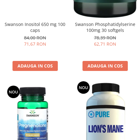
Swanson Inositol 650 mg 100
Swanson Phosphatidylserine
caps
100mg 30 softgels
84,00 RON
78,39 RON
71,67 RON
62,71 RON
ADAUGA IN COS
ADAUGA IN COS
NOU
NOU