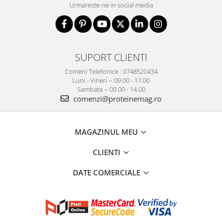
Urmareste-ne in social media
SUPORT CLIENTI
Comeni Telefonice : 0748520434
Luni - Vineri -- 09.00 - 17.00
Sambata -- 09.00 - 14.00
comenzi@proteinemag.ro
MAGAZINUL MEU
CLIENTI
DATE COMERCIALE