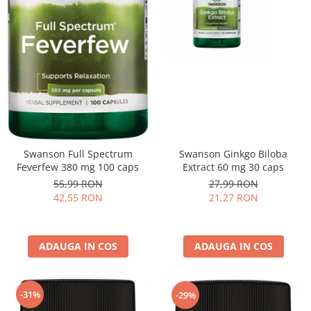
Swanson Ginkgo Biloba
Swanson Full Spectrum
Extract 60 mg 30 caps
Feverfew 380 mg 100 caps
27,99 RON
55,99 RON
21,27 RON
42,55 RON
ADAUGA IN COS
ADAUGA IN COS
-31%
-29%