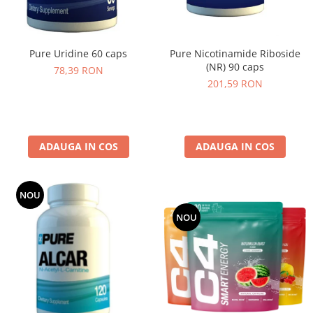
Pure Nicotinamide Riboside
Pure Uridine 60 caps
(NR) 90 caps
78,39 RON
201,59 RON
ADAUGA IN COS
ADAUGA IN COS
NOU
NOU