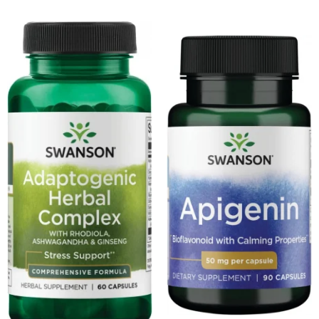
Osavi
PerfectShaker
PeScience
Power System
Pro Supps
Pro Tan
Puritan`s Pride
Raw Nutrition
REDCON1
Revoflex
Rich Piana 5% Nutrition
RIPT
Scitec
Scivation
Skill Nutrition
Smart Shake
Swanson