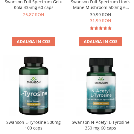
Swanson Full Spectrum Gotu
Swanson Full Spectrum Lion's
Kola 435mg 60 caps
Mane Mushroom 500mg 60
caps
26,87 RON
39,99 RON
31,99 RON
ADAUGA IN COS
ADAUGA IN COS
Swanson L-Tyrosine 500mg
Swanson N-Acetyl L-Tyrosine
100 caps
350 mg 60 caps