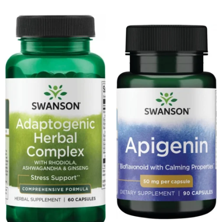
Osavi
PerfectShaker
PeScience
Power System
Pro Supps
Pro Tan
Puritan`s Pride
Raw Nutrition
REDCON1
Revoflex
Rich Piana 5% Nutrition
RIPT
Scitec
Scivation
Skill Nutrition
Smart Shake
Swanson