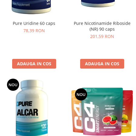
Pure Nicotinamide Riboside
Pure Uridine 60 caps
(NR) 90 caps
78,39 RON
201,59 RON
ADAUGA IN COS
ADAUGA IN COS
NOU
NOU