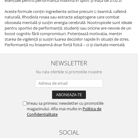
esențiale pentru performanță maximă în sport și viața de zi cu zi.
Aceste formule conțin ingrediente active precum L-teanină, cafeină
naturală, Rhodiola rosea sau extracte adaptogene care combat
oboseala mentală și susțin energia cerebrală. Nootropicele sunt ideale
pentru sportivi de performanță, studenți sau oricine are nevoie de un
boost cognitiv fără compromisuri. Potențează motivația, mențin
starea de vigilență și susțin luarea deciziilor rapide în situații de stres.
Performanță nu înseamnă doar forță fizică – ci și claritate mentală.
NEWSLETTER
Nu rata ofertele si promotiile noastre
Vreau sa primesc newsletter cu promotiile
magazinului. Afla mai multe in
Politica de
Confidentialitate
SOCIAL