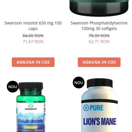
Swanson Inositol 650 mg 100
Swanson Phosphatidylserine
caps
100mg 30 softgels
84,00 RON
78,39 RON
71,67 RON
62,71 RON
ADAUGA IN COS
ADAUGA IN COS
NOU
NOU