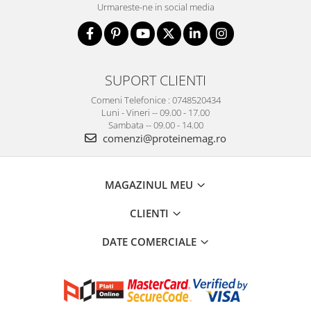
Urmareste-ne in social media
SUPORT CLIENTI
Comeni Telefonice : 0748520434
Luni - Vineri -- 09.00 - 17.00
Sambata -- 09.00 - 14.00
comenzi@proteinemag.ro
MAGAZINUL MEU
CLIENTI
DATE COMERCIALE