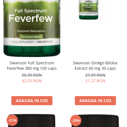
Swanson Ginkgo Biloba
Swanson Full Spectrum
Extract 60 mg 30 caps
Feverfew 380 mg 100 caps
27,99 RON
55,99 RON
21,27 RON
42,55 RON
ADAUGA IN COS
ADAUGA IN COS
-31%
-29%