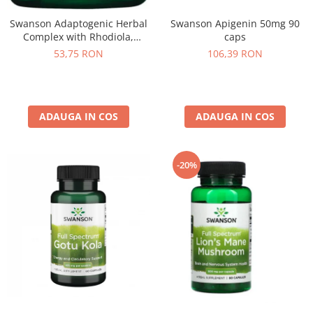
Under Armour
Swanson Adaptogenic Herbal
Swanson Apigenin 50mg 90
Universal
Complex with Rhodiola,
caps
Vitargo
Ashwagandha & Ginseng 60
53,75 RON
106,39 RON
Weider
caps
Zenana
ADAUGA IN COS
ADAUGA IN COS
-20%