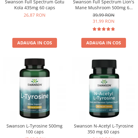
Swanson Full Spectrum Gotu
Swanson Full Spectrum Lion's
Kola 435mg 60 caps
Mane Mushroom 500mg 60
caps
26,87 RON
39,99 RON
31,99 RON
ADAUGA IN COS
ADAUGA IN COS
Swanson L-Tyrosine 500mg
Swanson N-Acetyl L-Tyrosine
100 caps
350 mg 60 caps