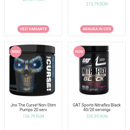
212,79 RON
VEZI VARIANTE
ADAUGA IN COS
NOU
NOU
Jnx The Curse! Non-Stim
GAT Sports Nitraflex Black
Pumps 20 serv
40/20 servings
156,79 RON
335,99 RON