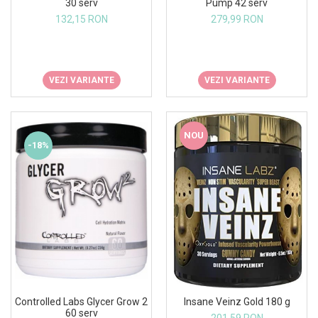
Pump 42 serv
30 serv
Osavi
279,99 RON
132,15 RON
PerfectShaker
PeScience
Power System
VEZI VARIANTE
VEZI VARIANTE
Pro Supps
Pro Tan
Puritan`s Pride
NOU
Raw Nutrition
-18%
REDCON1
Revoflex
Rich Piana 5% Nutrition
RIPT
Scitec
Scivation
Skill Nutrition
Smart Shake
Controlled Labs Glycer Grow 2
Insane Veinz Gold 180 g
Swanson
60 serv