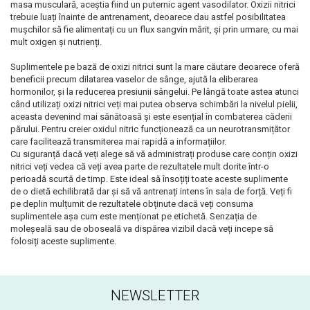
masa musculară, aceștia fiind un puternic agent vasodilator. Oxizii nitrici
trebuie luați înainte de antrenament, deoarece dau astfel posibilitatea
mușchilor să fie alimentați cu un flux sangvin mărit, și prin urmare, cu mai
mult oxigen și nutrienți.
Suplimentele pe bază de oxizi nitrici sunt la mare căutare deoarece oferă
beneficii precum dilatarea vaselor de sânge, ajută la eliberarea
hormonilor, și la reducerea presiunii sângelui. Pe lângă toate astea atunci
când utilizați oxizi nitrici veți mai putea observa schimbări la nivelul pielii,
aceasta devenind mai sănătoasă și este esențial în combaterea căderii
părului. Pentru creier oxidul nitric funcționează ca un neurotransmițător
care facilitează transmiterea mai rapidă a informațiilor.
Cu siguranță dacă veți alege să vă administrați produse care conțin oxizi
nitrici veți vedea că veți avea parte de rezultatele mult dorite într-o
perioadă scurtă de timp. Este ideal să însoțiți toate aceste suplimente
de o dietă echilibrată dar și să vă antrenați intens în sala de forță. Veți fi
pe deplin mulțumit de rezultatele obținute dacă veți consuma
suplimentele așa cum este menționat pe etichetă. Senzația de
moleșeală sau de oboseală va dispărea vizibil dacă veți incepe să
folosiți aceste suplimente.
NEWSLETTER