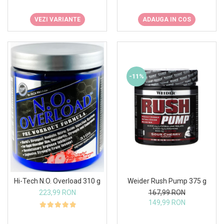
VEZI VARIANTE
ADAUGA IN COS
-11%
Hi-Tech N.O. Overload 310 g
Weider Rush Pump 375 g
223,99 RON
167,99 RON
149,99 RON