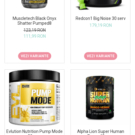
Insulated
Vitamine bărbați / femei
JNX Sports
Muscletech Black Onyx
Redcon1 Big Noise 30 serv
Îngrijire personală
Kaged
Shatter Pumped8
179,19 RON
123,19 RON
Kevin Levrone
111,99 RON
MEX
Muscle Meds
Muscle Pharm
VEZI VARIANTE
VEZI VARIANTE
Muscletech
Mutant
Naughty Boy
Neocell
Nordic Naturals
NOW Foods
Nutrend
Nutrex
Olimp Sport Nutrition
Alpha Lion Super Human
Evlution Nutrition Pump Mode
Optimum Nutrition