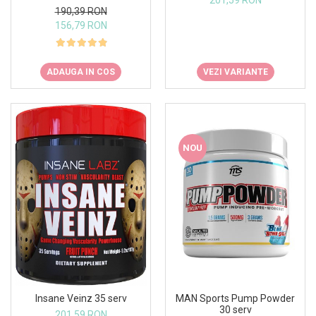
201,59 RON
Under Armour
190,39 RON
156,79 RON
Universal
Vitargo
Weider
ADAUGA IN COS
VEZI VARIANTE
Zenana
NOU
Insane Veinz 35 serv
MAN Sports Pump Powder
30 serv
201,59 RON