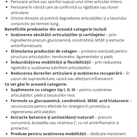
Persoane active sau sportivi supuși unui stres articular intens;
Persoane în vârstă care se confruntă cu rigiditate sau dureri
articulare;
Oricine dorește să prevină degradarea articulațiilor și a țesutului
conjunctiv pe termen lung.
Beneficiile produselor din această categorie includ:
Susținerea sănătății articulațiilor și cartilajelor
– prin
ingrediente precum glucozamină, condroitină, MSM și extracte
antiinflamatoare;
Stimularea producției de colagen
– proteina esențială pentru
structura articulațiilor, tendoanelor, ligamentelor și pielii;
Îmbunătățirea mobilității și flexibilității
– prin reducerea
rigidității și susținerea lubrifierii articulațiilor;
Reducerea durerilor articulare și susținerea recuperării
– în
cazuri de suprasolicitare, uzură sau afecțiuni inflamatorii.
Ce vei găsi în această categorie:
Suplimente cu colagen tip I, II, III
– pentru susținerea
articulațiilor, pielii și țesuturilor moi;
Formule cu glucozamină, condroitină, MSM, acid hialuronic
–
recunoscute pentru efectele lor sinergice în protecția și
regenerarea articulațiilor;
Extracte botanice și antioxidanți naturali
– precum
curcumină, boswellia sau vitamina C, cu rol antiinflamator și
protector;
Produse pentru susținerea mobilității
– dedicate menținerii