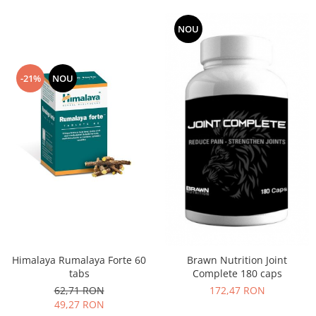
Under Armour
Universal
NOU
Vitargo
Weider
-21%
NOU
Zenana
Himalaya Rumalaya Forte 60
Brawn Nutrition Joint
tabs
Complete 180 caps
62,71 RON
172,47 RON
49,27 RON