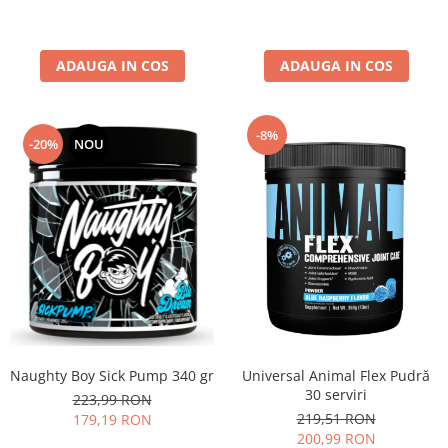
ADAUGA IN COS
ADAUGA IN COS
-8%
-20%
NOU
Naughty Boy Sick Pump 340 gr
Universal Animal Flex Pudră
30 serviri
223,99 RON
219,51 RON
179,19 RON
200,99 RON