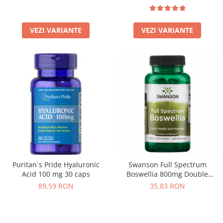
VEZI VARIANTE
VEZI VARIANTE
Puritan`s Pride Hyaluronic
Swanson Full Spectrum
Acid 100 mg 30 caps
Boswellia 800mg Double
Strength 60 caps
89,59 RON
35,83 RON