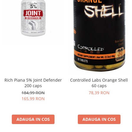
Insulated
Vitamine bărbați / femei
JNX Sports
Îngrijire personală
Kaged
Kevin Levrone
MEX
Muscle Meds
Muscle Pharm
Muscletech
Mutant
Naughty Boy
Rich Piana 5% Joint Defender
Controlled Labs Orange Shell
Neocell
200 caps
60 caps
Nordic Naturals
184,99 RON
78,39 RON
165,99 RON
NOW Foods
Nutrend
Nutrex
ADAUGA IN COS
ADAUGA IN COS
Olimp Sport Nutrition
Optimum Nutrition