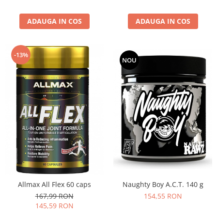
ADAUGA IN COS
ADAUGA IN COS
-13%
NOU
Naughty Boy A.C.T. 140 g
Allmax All Flex 60 caps
154,55 RON
167,99 RON
145,59 RON