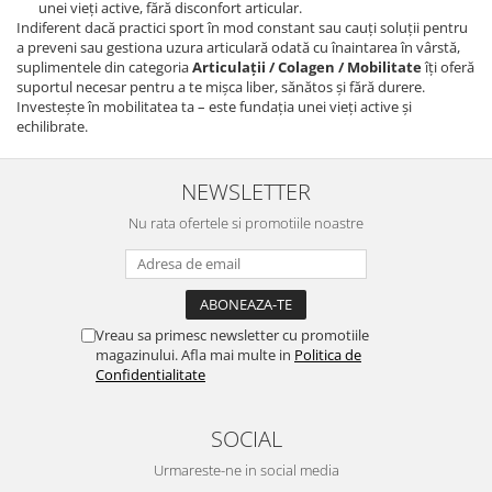
unei vieți active, fără disconfort articular.
Indiferent dacă practici sport în mod constant sau cauți soluții pentru
a preveni sau gestiona uzura articulară odată cu înaintarea în vârstă,
suplimentele din categoria
Articulații / Colagen / Mobilitate
îți oferă
suportul necesar pentru a te mișca liber, sănătos și fără durere.
Investește în mobilitatea ta – este fundația unei vieți active și
echilibrate.
NEWSLETTER
Nu rata ofertele si promotiile noastre
Vreau sa primesc newsletter cu promotiile
magazinului. Afla mai multe in
Politica de
Confidentialitate
SOCIAL
Urmareste-ne in social media