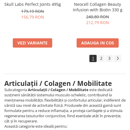
Skull Labs Perfect Joints 495g
Neocell Collagen Beauty
Infusion with Biotin 330 g
179,19 RON
240,80 RON
156,79 RON
212,79 RON
VEZI VARIANTE
ADAUGA IN COS
1
2
3
Articulații / Colagen / Mobilitate
Subcategoria
Articulații / Colagen / Mobilitate
este dedicată
susținerii sănătății sistemului musculo-scheletic, contribuind la
menținerea mobilității, flexibilității și confortului articular, indiferent de
vârstă sau nivel de activitate fizică. Produsele din această gamă sunt
formulate pentru a reduce inflamația, a proteja cartilajele și a stimula
regenerarea țesuturilor conjunctive, fiind esențiale atât în prevenție,
cât și în recuperare.
Această categorie este ideală pentru: