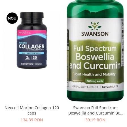
NOU
Neocell Marine Collagen 120
Swanson Full Spectrum
caps
Boswellia and Curcumin 300
mg 60 caps
134,39 RON
39,19 RON