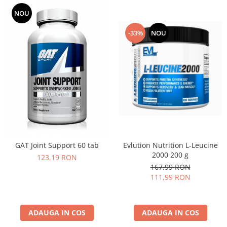
Osavi
NOU
PerfectShaker
-33%
NOU
PeScience
Power System
Pro Supps
Pro Tan
Puritan`s Pride
Raw Nutrition
REDCON1
Revoflex
Rich Piana 5% Nutrition
GAT Joint Support 60 tab
Evlution Nutrition L-Leucine
RIPT
2000 200 g
123,19 RON
167,99 RON
Scitec
111,99 RON
Scivation
Skill Nutrition
Smart Shake
ADAUGA IN COS
ADAUGA IN COS
Swanson