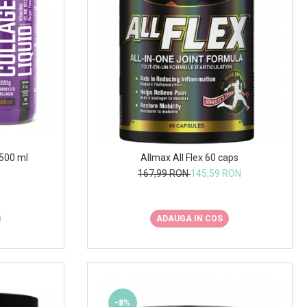
 500 ml
Allmax All Flex 60 caps
167,99 RON
145,59 RON
ADAUGA IN COS
-8%