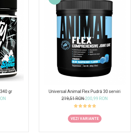
340 gr
Universal Animal Flex Pudră 30 serviri
RON
219,51 RON
200,99 RON
VEZI VARIANTE