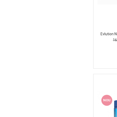
Skill Nutrition
Smart Shake
Swanson
Under Armour
Evlution N
Universal
16
Vitargo
Weider
Zenana
NOU