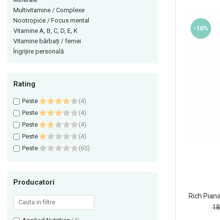
Multivitamine / Complexe
Himalaya
Vitamine bărbați / femei
Nootropice / Focus mental
Insulated
-10%
Îngrijire personală
Vitamine A, B, C, D, E, K
JNX Sports
Vitamine bărbați / femei
Îngrijire personală
Kaged
Kevin Levrone
MEX
Rating
Muscle Meds
Peste
(4)
Muscle Pharm
Peste
(4)
Muscletech
Peste
(4)
Mutant
Peste
(4)
Peste
(65)
Naughty Boy
Neocell
Nordic Naturals
Producatori
NOW Foods
Rich Pian
Nutrend
18
Nutrex