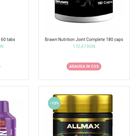
 60 tabs
Brawn Nutrition Joint Complete 180 caps
ON
172,47 RON
ADAUGA IN COS
-13%