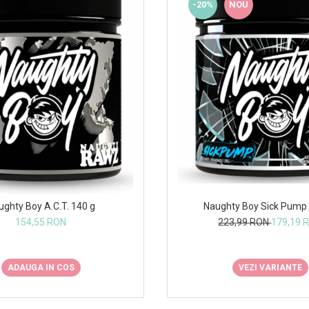
-20%
NOU
Naughty Boy Sick Pump 
ughty Boy A.C.T. 140 g
223,99 RON
179,19 
154,55 RON
VEZI VARIANTE
ADAUGA IN COS