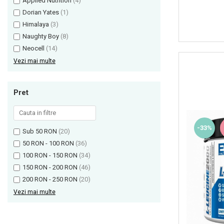
Applied Nutrition
(4)
Olimp Sport Nutrition
Dorian Yates
(1)
Himalaya
(3)
Optimum Nutrition
Naughty Boy
(8)
Osavi
Neocell
(14)
PerfectShaker
Vezi mai multe
PeScience
Power System
Pret
Pro Supps
Pro Tan
Puritan`s Pride
-33%
Sub 50 RON
(20)
Raw Nutrition
50 RON - 100 RON
(36)
REDCON1
100 RON - 150 RON
(34)
Revoflex
150 RON - 200 RON
(46)
200 RON - 250 RON
(20)
Rich Piana 5% Nutrition
Vezi mai multe
RIPT
Scitec
Scivation