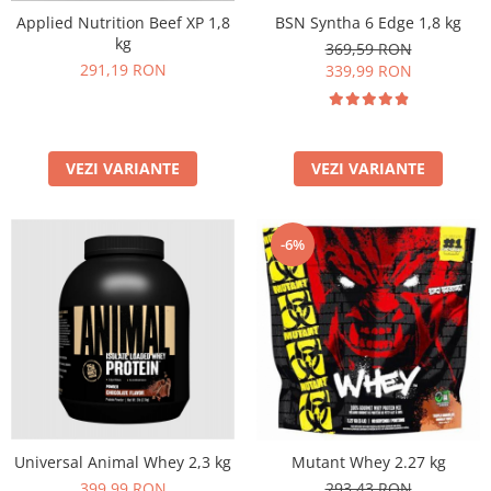
BSN Syntha 6 Edge 1,8 kg
Applied Nutrition Beef XP 1,8
kg
369,59 RON
291,19 RON
339,99 RON
VEZI VARIANTE
VEZI VARIANTE
-6%
Universal Animal Whey 2,3 kg
Mutant Whey 2.27 kg
399,99 RON
293,43 RON