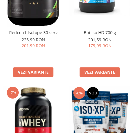
Bpi Iso HD 700 g
Redcon1 Isotope 30 serv
201,59 RON
223,99 RON
179,99 RON
201,99 RON
VEZI VARIANTE
VEZI VARIANTE
-7%
-6%
NOU