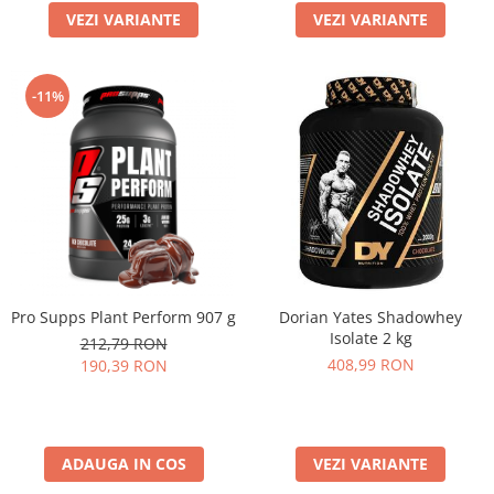
VEZI VARIANTE
VEZI VARIANTE
-11%
Pro Supps Plant Perform 907 g
Dorian Yates Shadowhey
Isolate 2 kg
212,79 RON
408,99 RON
190,39 RON
ADAUGA IN COS
VEZI VARIANTE