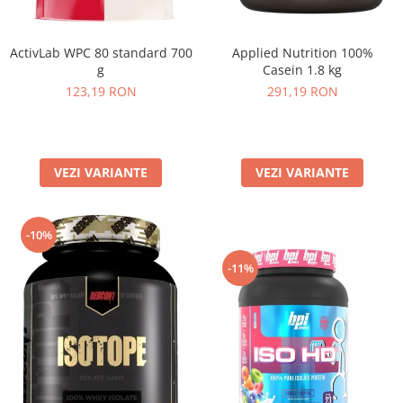
Applied Nutrition 100%
ActivLab WPC 80 standard 700
Casein 1.8 kg
g
291,19 RON
123,19 RON
VEZI VARIANTE
VEZI VARIANTE
-10%
-11%