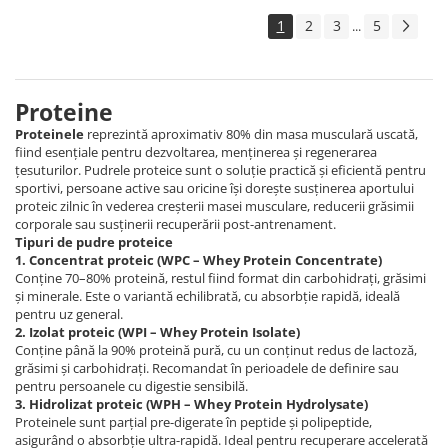
1
2
3
5
...
Proteine
Proteinele
reprezintă aproximativ 80% din masa musculară uscată,
fiind esențiale pentru dezvoltarea, menținerea și regenerarea
țesuturilor. Pudrele proteice sunt o soluție practică și eficientă pentru
sportivi, persoane active sau oricine își dorește susținerea aportului
proteic zilnic în vederea creșterii masei musculare, reducerii grăsimii
corporale sau susținerii recuperării post-antrenament.
Tipuri de pudre proteice
1. Concentrat proteic (WPC – Whey Protein Concentrate)
Conține 70–80% proteină, restul fiind format din carbohidrați, grăsimi
și minerale. Este o variantă echilibrată, cu absorbție rapidă, ideală
pentru uz general.
2. Izolat proteic (WPI – Whey Protein Isolate)
Conține până la 90% proteină pură, cu un conținut redus de lactoză,
grăsimi și carbohidrați. Recomandat în perioadele de definire sau
pentru persoanele cu digestie sensibilă.
3. Hidrolizat proteic (WPH – Whey Protein Hydrolysate)
Proteinele sunt parțial pre-digerate în peptide și polipeptide,
asigurând o absorbție ultra-rapidă. Ideal pentru recuperare accelerată