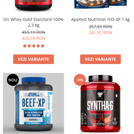
Applied Nutrition ISO-XP 1 kg
On Whey Gold Standard 100%
2,3 kg
257,59 RON
459,19 RON
241,91 RON
425,59 RON
VEZI VARIANTE
VEZI VARIANTE
NOU
-8%