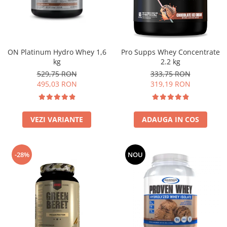
Insulated
Vitamine bărbați / femei
JNX Sports
Îngrijire personală
Kaged
Kevin Levrone
ON Platinum Hydro Whey 1,6
Pro Supps Whey Concentrate
kg
2.2 kg
MEX
529,75 RON
333,75 RON
Muscle Meds
495,03 RON
319,19 RON
Muscle Pharm
Muscletech
Mutant
VEZI VARIANTE
ADAUGA IN COS
Naughty Boy
Neocell
-28%
NOU
Nordic Naturals
NOW Foods
Nutrend
Nutrex
Olimp Sport Nutrition
Optimum Nutrition