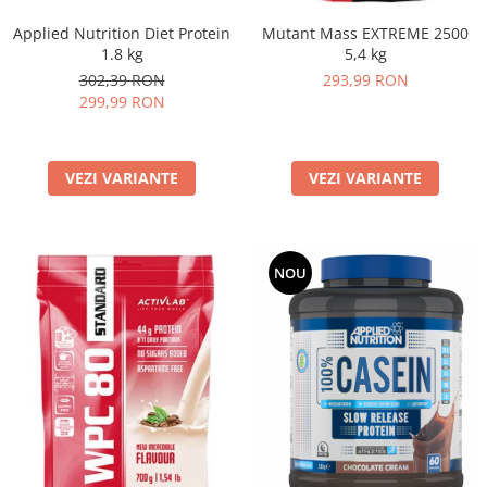
Under Armour
Applied Nutrition Diet Protein
Mutant Mass EXTREME 2500
Universal
1.8 kg
5,4 kg
Vitargo
302,39 RON
293,99 RON
Weider
299,99 RON
Zenana
VEZI VARIANTE
VEZI VARIANTE
NOU