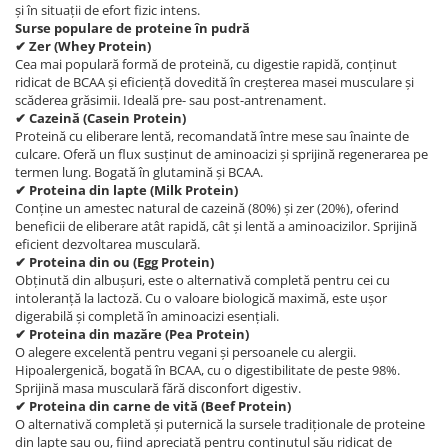
și în situații de efort fizic intens.
Surse populare de proteine în pudră
✔ Zer (Whey Protein)
Cea mai populară formă de proteină, cu digestie rapidă, conținut
ridicat de BCAA și eficiență dovedită în creșterea masei musculare și
scăderea grăsimii. Ideală pre- sau post-antrenament.
✔ Cazeină (Casein Protein)
Proteină cu eliberare lentă, recomandată între mese sau înainte de
culcare. Oferă un flux susținut de aminoacizi și sprijină regenerarea pe
termen lung. Bogată în glutamină și BCAA.
✔ Proteina din lapte (Milk Protein)
Conține un amestec natural de cazeină (80%) și zer (20%), oferind
beneficii de eliberare atât rapidă, cât și lentă a aminoacizilor. Sprijină
eficient dezvoltarea musculară.
✔ Proteina din ou (Egg Protein)
Obținută din albușuri, este o alternativă completă pentru cei cu
intoleranță la lactoză. Cu o valoare biologică maximă, este ușor
digerabilă și completă în aminoacizi esențiali.
✔ Proteina din mazăre (Pea Protein)
O alegere excelentă pentru vegani și persoanele cu alergii.
Hipoalergenică, bogată în BCAA, cu o digestibilitate de peste 98%.
Sprijină masa musculară fără disconfort digestiv.
✔
Proteina din carne de vită (Beef Protein)
O alternativă completă și puternică la sursele tradiționale de proteine
din lapte sau ou, fiind apreciată pentru conținutul său ridicat de