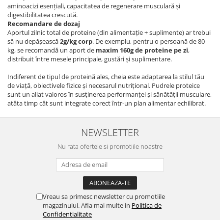
aminoacizi esențiali, capacitatea de regenerare musculară și
digestibilitatea crescută.
Recomandare de dozaj
Aportul zilnic total de proteine (din alimentație + suplimente) ar trebui
să nu depășească
2g/kg corp
. De exemplu, pentru o persoană de 80
kg, se recomandă un aport de
maxim 160g de proteine pe zi
,
distribuit între mesele principale, gustări și suplimentare.
Indiferent de tipul de proteină ales, cheia este adaptarea la stilul tău
de viață, obiectivele fizice și necesarul nutrițional. Pudrele proteice
sunt un aliat valoros în susținerea performanței și sănătății musculare,
atâta timp cât sunt integrate corect într-un plan alimentar echilibrat.
NEWSLETTER
Nu rata ofertele si promotiile noastre
Vreau sa primesc newsletter cu promotiile
magazinului. Afla mai multe in
Politica de
Confidentialitate