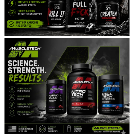
Under Armour
Universal
Vitargo
Weider
Zenana