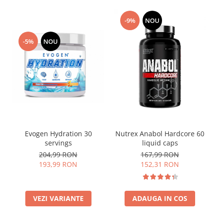
-9%
NOU
-5%
NOU
Evogen Hydration 30
Nutrex Anabol Hardcore 60
servings
liquid caps
204,99 RON
167,99 RON
193,99 RON
152,31 RON
VEZI VARIANTE
ADAUGA IN COS