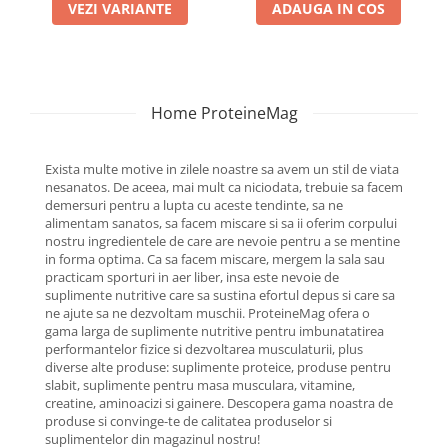
VEZI VARIANTE
ADAUGA IN COS
Home ProteineMag
Exista multe motive in zilele noastre sa avem un stil de viata
nesanatos. De aceea, mai mult ca niciodata, trebuie sa facem
demersuri pentru a lupta cu aceste tendinte, sa ne
alimentam sanatos, sa facem miscare si sa ii oferim corpului
nostru ingredientele de care are nevoie pentru a se mentine
in forma optima. Ca sa facem miscare, mergem la sala sau
practicam sporturi in aer liber, insa este nevoie de
suplimente nutritive care sa sustina efortul depus si care sa
ne ajute sa ne dezvoltam muschii. ProteineMag ofera o
gama larga de suplimente nutritive pentru imbunatatirea
performantelor fizice si dezvoltarea musculaturii, plus
diverse alte produse: suplimente proteice, produse pentru
slabit, suplimente pentru masa musculara, vitamine,
creatine, aminoacizi si gainere. Descopera gama noastra de
produse si convinge-te de calitatea produselor si
suplimentelor din magazinul nostru!