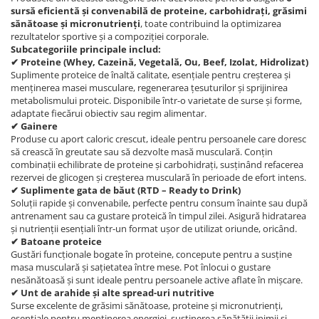
sursă eficientă și convenabilă de proteine, carbohidrați, grăsimi
sănătoase și micronutrienți
, toate contribuind la optimizarea
rezultatelor sportive și a compoziției corporale.
Subcategoriile principale includ:
✔ Proteine (Whey, Cazeină, Vegetală, Ou, Beef, Izolat, Hidrolizat)
Suplimente proteice de înaltă calitate, esențiale pentru creșterea și
menținerea masei musculare, regenerarea țesuturilor și sprijinirea
metabolismului proteic. Disponibile într-o varietate de surse și forme,
adaptate fiecărui obiectiv sau regim alimentar.
✔ Gainere
Produse cu aport caloric crescut, ideale pentru persoanele care doresc
să crească în greutate sau să dezvolte masă musculară. Conțin
combinații echilibrate de proteine și carbohidrați, susținând refacerea
rezervei de glicogen și creșterea musculară în perioade de efort intens.
✔ Suplimente gata de băut (RTD – Ready to Drink)
Soluții rapide și convenabile, perfecte pentru consum înainte sau după
antrenament sau ca gustare proteică în timpul zilei. Asigură hidratarea
și nutrienții esențiali într-un format ușor de utilizat oriunde, oricând.
✔ Batoane proteice
Gustări funcționale bogate în proteine, concepute pentru a susține
masa musculară și sațietatea între mese. Pot înlocui o gustare
nesănătoasă și sunt ideale pentru persoanele active aflate în mișcare.
✔ Unt de arahide și alte spread-uri nutritive
Surse excelente de grăsimi sănătoase, proteine și micronutrienți,
esențiale pentru menținerea energiei, susținerea sănătății inimii și