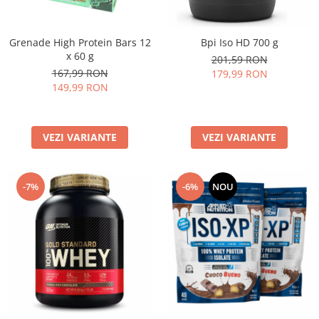
Grenade High Protein Bars 12
Bpi Iso HD 700 g
x 60 g
201,59 RON
167,99 RON
179,99 RON
149,99 RON
VEZI VARIANTE
VEZI VARIANTE
-7%
-6%
NOU