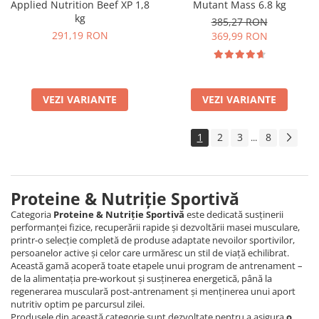
Applied Nutrition Beef XP 1,8
Mutant Mass 6.8 kg
kg
385,27 RON
291,19 RON
369,99 RON
VEZI VARIANTE
VEZI VARIANTE
1
2
3
8
...
Proteine & Nutriție Sportivă
Categoria
Proteine & Nutriție Sportivă
este dedicată susținerii
performanței fizice, recuperării rapide și dezvoltării masei musculare,
printr-o selecție completă de produse adaptate nevoilor sportivilor,
persoanelor active și celor care urmăresc un stil de viață echilibrat.
Această gamă acoperă toate etapele unui program de antrenament –
de la alimentația pre-workout și susținerea energetică, până la
regenerarea musculară post-antrenament și menținerea unui aport
nutritiv optim pe parcursul zilei.
Produsele din această categorie sunt dezvoltate pentru a asigura
o