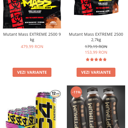
Under Armour
Universal
Vitargo
Weider
Zenana
Mutant Mass EXTREME 2500 9
Mutant Mass EXTREME 2500
kg
2,7kg
479,99 RON
179,19 RON
153,99 RON
VEZI VARIANTE
VEZI VARIANTE
-11%