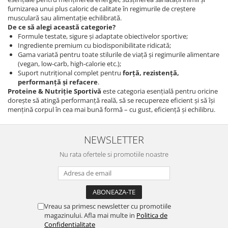
furnizarea unui plus caloric de calitate în regimurile de creștere
musculară sau alimentație echilibrată.
De ce să alegi această categorie?
Formule testate, sigure și adaptate obiectivelor sportive;
Ingrediente premium cu biodisponibilitate ridicată;
Gama variată pentru toate stilurile de viață și regimurile alimentare
(vegan, low-carb, high-calorie etc.);
Suport nutrițional complet pentru
forță, rezistență,
performanță și refacere
.
Proteine & Nutriție Sportivă
este categoria esențială pentru oricine
dorește să atingă performanță reală, să se recupereze eficient și să își
mențină corpul în cea mai bună formă – cu gust, eficiență și echilibru.
NEWSLETTER
Nu rata ofertele si promotiile noastre
Vreau sa primesc newsletter cu promotiile
magazinului. Afla mai multe in
Politica de
Confidentialitate