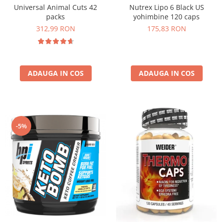
Universal Animal Cuts 42
Nutrex Lipo 6 Black US
Osavi
packs
yohimbine 120 caps
PerfectShaker
312,99 RON
175,83 RON
PeScience
Power System
Pro Supps
Pro Tan
ADAUGA IN COS
ADAUGA IN COS
Puritan`s Pride
Raw Nutrition
REDCON1
Revoflex
-5%
Rich Piana 5% Nutrition
RIPT
Scitec
Scivation
Skill Nutrition
Smart Shake
Swanson