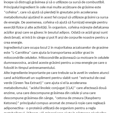
începe să distrugă grăsimea și să o utilizeze ca sursă de combustibil.
Principalul ingredient în cele mai multe arzătoare de grăsime este
*cofeina*, care vă ajută să pierdeți în greutate prin accelerarea
metabolismului ajutând in acest fel corpul să utilizeze grăsimi ca sursa
de energie. De asemenea, cofeina vă ajută să furnizați energie pentru
exerciții fizice și alte activități. În organism, cofeina mărește defalcarea
acizilor grași care se găsesc în țesutul adipos. Odată ce acizii grași sunt
destrămați, ei intră în sânge și pot fi arși de corpurile noastre pentru a
crea energie.
Ingredientul care ocupa locul 2 in majoritatea arzatoarelor de grasime
este *L-Carnitina* care ajuta la transportarea acizilor grasi in
mitocondriile celulelor. Mitocondriile acționează ca motoare în celulele
dumneavostra, arzând aceste grăsimi pentru a crea energie pe care o
folositi in timpul antrenamentului.
Alte ingrediente importante pe care trebuie sa le aveti in vedere atunci
cand achizitionati un supliment pentru slabit sunt *extractul de ceai
verde (Green Tea Extract)* care ajuta si el la accelerarea
metabolismului, *acidul linoleic conjugat (CLA)* care afectează două
enzime, una care descompune grăsimea din celule și una care
descompune grăsimea din sânge, *cetona de zmeura (Raspberry
Ketones)* principalul compus aromat de zmeură roșie care reglează
adiponectina - o proteină utilizată de organism pentru a regla