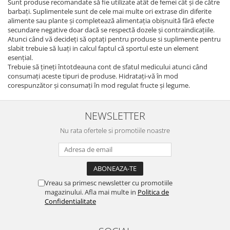
Sunt produse recomandate să fie utilizate atât de femei cât și de către
barbați. Suplimentele sunt de cele mai multe ori extrase din diferite
alimente sau plante şi completează alimentaţia obişnuită fără efecte
secundare negative doar dacă se respectă dozele şi contraindicaţiile.
Atunci când vă decideți să optați pentru produse si suplimente pentru
slabit trebuie să luați in calcul faptul că sportul este un element
esențial.
Trebuie să țineți întotdeauna cont de sfatul medicului atunci când
consumați aceste tipuri de produse. Hidratați-vă în mod
corespunzător și consumați în mod regulat fructe și legume.
NEWSLETTER
Nu rata ofertele si promotiile noastre
Vreau sa primesc newsletter cu promotiile
magazinului. Afla mai multe in
Politica de
Confidentialitate