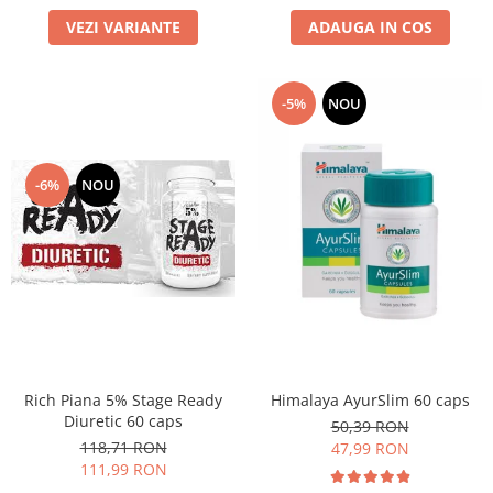
VEZI VARIANTE
ADAUGA IN COS
-5%
NOU
-6%
NOU
Rich Piana 5% Stage Ready
Himalaya AyurSlim 60 caps
Diuretic 60 caps
50,39 RON
118,71 RON
47,99 RON
111,99 RON