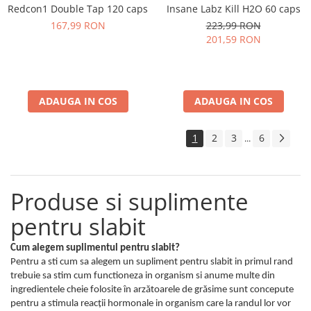
Insane Labz Kill H2O 60 caps
Redcon1 Double Tap 120 caps
223,99 RON
167,99 RON
201,59 RON
ADAUGA IN COS
ADAUGA IN COS
1
2
3
6
...
Produse si suplimente
pentru slabit
Cum alegem suplimentul pentru slabit?
Pentru a sti cum sa alegem un supliment pentru slabit in primul rand
trebuie sa stim cum functioneza in organism si anume multe din
ingredientele cheie folosite în arzătoarele de grăsime sunt concepute
pentru a stimula reacții hormonale in organism care la randul lor vor