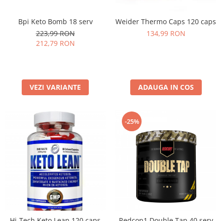
Under Armour
Universal
Bpi Keto Bomb 18 serv
Weider Thermo Caps 120 caps
Vitargo
223,99 RON
134,99 RON
212,79 RON
Weider
Zenana
VEZI VARIANTE
ADAUGA IN COS
-25%
Hi-Tech Keto Lean 120 caps
Redcon1 Double Tap 40 serv