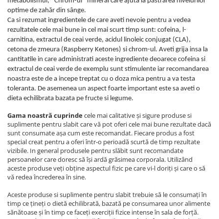
metabolismul, *Chrom-ul* mineral care ajuta la păstrarea nivelurilor
optime de zahăr din sânge.
Ca si rezumat ingredientele de care aveti nevoie pentru a vedea
rezultatele cele mai bune in cel mai scurt timp sunt: cofeina, l-
carnitina, extractul de ceai verde, acidul linoleic conjugat (CLA),
cetona de zmeura (Raspberry Ketones) si chrom-ul. Aveti grija insa la
cantitatile in care administrati aceste ingrediente deoarece cofeina si
extractul de ceai verde de exemplu sunt stimulente iar recomandarea
noastra este de a incepe treptat cu o doza mica pentru a va testa
toleranta. De asemenea un aspect foarte important este sa aveti o
dieta echilibrata bazata pe fructe si legume.
Gama noastră cuprinde
cele mai calitative și sigure produse si
suplimente pentru slabit care vă pot oferi cele mai bune rezultate dacă
sunt consumate așa cum este recomandat. Fiecare produs a fost
special creat pentru a oferi într-o perioadă scurtă de timp rezultate
vizibile. In general produsele pentru slăbit sunt recomandate
persoanelor care doresc să își ardă grăsimea corporala. Utilizând
aceste produse veți obține aspectul fizic pe care vi-l doriți și care o să
vă redea încrederea în sine.
Aceste produse si suplimente pentru slabit trebuie să le consumați în
timp ce țineți o dietă echilibrată, bazată pe consumarea unor alimente
sănătoase și în timp ce faceți exerciții fizice intense în sala de forță.