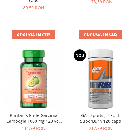
caps
173,59 RON
89,59 RON
ADAUGA IN COS
ADAUGA IN COS
NOU
Puritan`s Pride Garcinia
GAT Sports JETFUEL
Cambogia 1000 mg 120 veg
SuperBurn 120 caps
caps
111,99 RON
212,79 RON