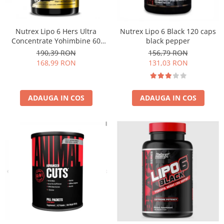
Insulated
Vitamine bărbați / femei
JNX Sports
Îngrijire personală
Nutrex Lipo 6 Hers Ultra
Nutrex Lipo 6 Black 120 caps
Kaged
Concentrate Yohimbine 60
black pepper
caps
Kevin Levrone
190,39 RON
156,79 RON
168,99 RON
131,03 RON
MEX
Muscle Meds
Muscle Pharm
ADAUGA IN COS
ADAUGA IN COS
Muscletech
Mutant
Naughty Boy
Neocell
Nordic Naturals
NOW Foods
Nutrend
Nutrex
Olimp Sport Nutrition
Optimum Nutrition