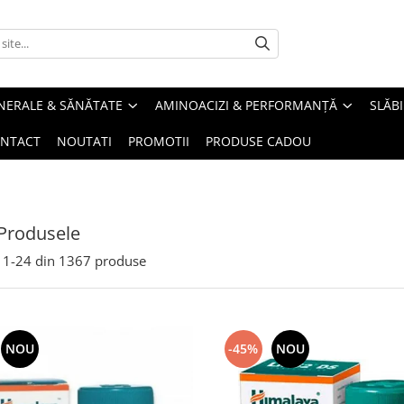
INERALE & SĂNĂTATE
AMINOACIZI & PERFORMANȚĂ
SLĂBI
NTACT
NOUTATI
PROMOTII
PRODUSE CADOU
Produsele
1-
24
din
1367
produse
NOU
-45%
NOU