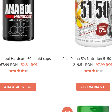
nabol Hardcore 60 liquid caps
Rich Piana 5% Nutrition 5150
167,99 RON
152,31 RON
219,51 RON
197,99 RO
ADAUGA IN COS
VEZI VARIANTE
-17%