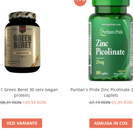
Puritan`s Pride Zinc Picolinate
1 Green Beret 30 serv (vegan
caplets
protein)
67,19 RON
55,99 RON
208,31 RON
149,99 RON
ADAUGA IN COS
VEZI VARIANTE