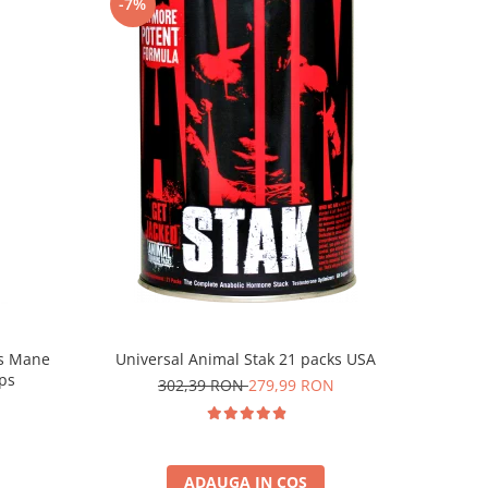
-7%
Universal Animal Stak 21 packs USA
's Mane
ps
302,39 RON
279,99 RON
ADAUGA IN COS