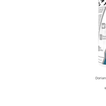
Osavi
PerfectShaker
PeScience
Power System
Pro Supps
Pro Tan
Puritan`s Pride
Raw Nutrition
REDCON1
Revoflex
Rich Piana 5% Nutrition
RIPT
Dorian
Scitec
Scivation
Skill Nutrition
Smart Shake
Swanson