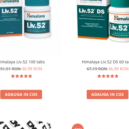
imalaya Liv.52 100 tabs
Himalaya Liv.52 DS 60 t
51,51 RON
30,99 RON
67,19 RON
36,99 RON
ADAUGA IN COS
ADAUGA IN COS