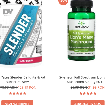
-20%
 Yates Slender Cellulite & Fat
Swanson Full Spectrum Lion
Burner 30 serv
Mushroom 500mg 60 ca
178,07 RON
129,99 RON
39,99 RON
31,99 RON
VEZI VARIANTE
ADAUGA IN COS