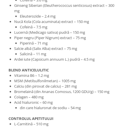
Ginseng Siberian (Eleutherococcus senticosus) extract – 300
mg
Eleuterozide – 2.4 mg
Nucă Kola (Cola acuminata) extract – 150 mg
Cofeină – 7.5 mg
Lucernă (Medicago sativa) pudră – 150 mg
Piper negru (Piper Nigrum) extract – 75 mg
Piperină – 71 mg
Salcie albă (Salix Alba) extract – 75 mg
Salicină – 11 mg
Ardei iute (Capsicum annuum L.) pudră – 4.5 mg
BLEND ANTICELULITIC
Vitamina B6 – 1.2 mg
MSM (Metilsulfonilmetan) – 1005 mg
Calciu (din pirovat de calciu) – 281 mg
Bromelaină (din Ananas Comosus, 1200 GDU/g) – 150 mg
Colagen – 480 mg
Acid hialuronic – 60 mg
din care hialuronat de sodiu – 54 mg
CONTROLUL APETITULUI
L-Carnitină – 510 mg