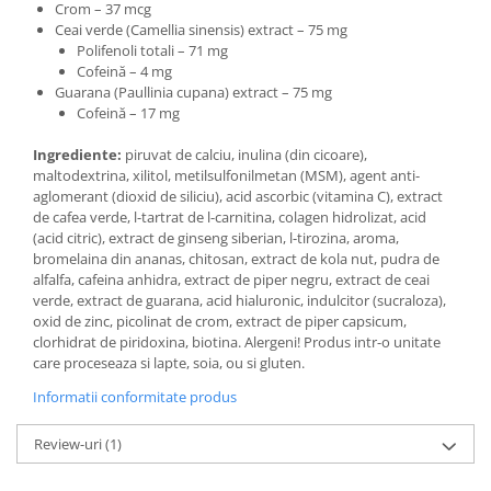
Crom – 37 mcg
Ceai verde (Camellia sinensis) extract – 75 mg
Polifenoli totali – 71 mg
Cofeină – 4 mg
Guarana (Paullinia cupana) extract – 75 mg
Cofeină – 17 mg
Ingrediente:
piruvat de calciu, inulina (din cicoare),
maltodextrina, xilitol, metilsulfonilmetan (MSM), agent anti-
aglomerant (dioxid de siliciu), acid ascorbic (vitamina C), extract
de cafea verde, l-tartrat de l-carnitina, colagen hidrolizat, acid
(acid citric), extract de ginseng siberian, l-tirozina, aroma,
bromelaina din ananas, chitosan, extract de kola nut, pudra de
alfalfa, cafeina anhidra, extract de piper negru, extract de ceai
verde, extract de guarana, acid hialuronic, indulcitor (sucraloza),
oxid de zinc, picolinat de crom, extract de piper capsicum,
clorhidrat de piridoxina, biotina. Alergeni! Produs intr-o unitate
care proceseaza si lapte, soia, ou si gluten.
Informatii conformitate produs
Review-uri
(1)