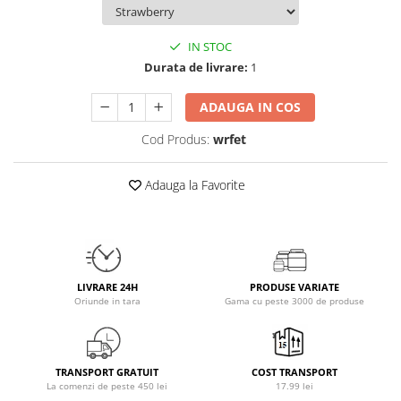
Osavi
PerfectShaker
IN STOC
PeScience
Durata de livrare:
1
Power System
ADAUGA IN COS
Pro Supps
Pro Tan
Cod Produs:
wrfet
Puritan`s Pride
Raw Nutrition
Adauga la Favorite
REDCON1
Revoflex
Rich Piana 5% Nutrition
RIPT
LIVRARE 24H
PRODUSE VARIATE
Scitec
Oriunde in tara
Gama cu peste 3000 de produse
Scivation
Skill Nutrition
Smart Shake
TRANSPORT GRATUIT
COST TRANSPORT
La comenzi de peste 450 lei
17.99 lei
Swanson