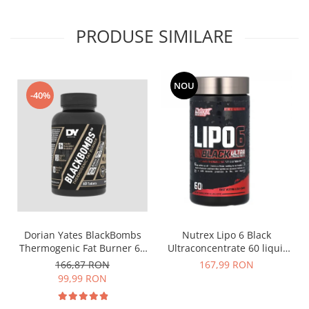
PRODUSE SIMILARE
NOU
-40%
Dorian Yates BlackBombs
Nutrex Lipo 6 Black
Thermogenic Fat Burner 60
Ultraconcentrate 60 liqui-
tabs
caps US
166,87 RON
167,99 RON
99,99 RON