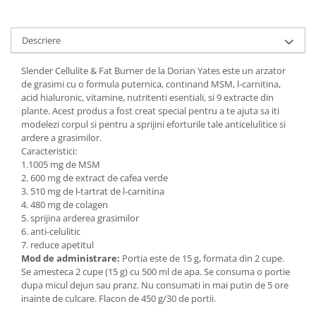
Under Armour
Universal
Descriere
Vitargo
Weider
Slender Cellulite & Fat Burner de la Dorian Yates este un arzator
Zenana
de grasimi cu o formula puternica, continand MSM, l-carnitina,
acid hialuronic, vitamine, nutritenti esentiali, si 9 extracte din
plante. Acest produs a fost creat special pentru a te ajuta sa iti
modelezi corpul si pentru a sprijini eforturile tale anticelulitice si
ardere a grasimilor.
Caracteristici:
1.1005 mg de MSM
2. 600 mg de extract de cafea verde
3. 510 mg de l-tartrat de l-carnitina
4. 480 mg de colagen
5. sprijina arderea grasimilor
6. anti-celulitic
7. reduce apetitul
Mod de administrare:
Portia este de 15 g, formata din 2 cupe.
Se amesteca 2 cupe (15 g) cu 500 ml de apa. Se consuma o portie
dupa micul dejun sau pranz. Nu consumati in mai putin de 5 ore
inainte de culcare. Flacon de 450 g/30 de portii.