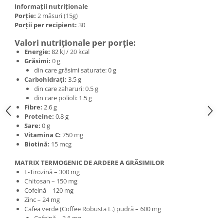
Informații nutriționale
Porție:
2 măsuri (15g)
Porții per recipient:
30
Valori nutriționale per porție:
Energie:
82 kJ / 20 kcal
Grăsimi:
0 g
din care grăsimi saturate: 0 g
Carbohidrați:
3.5 g
din care zaharuri: 0.5 g
din care polioli: 1.5 g
Fibre:
2.6 g
Proteine:
0.8 g
Sare:
0 g
Vitamina C:
750 mg
Biotină:
15 mcg
MATRIX TERMOGENIC DE ARDERE A GRĂSIMILOR
L-Tirozină – 300 mg
Chitosan – 150 mg
Cofeină – 120 mg
Zinc – 24 mg
Cafea verde (Coffee Robusta L.) pudră – 600 mg
Cofeină – 3.6 mg