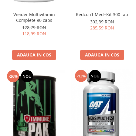
Redcon1 Med+Kit 300 tab
Weider Multivitamin
Complete 90 caps
302,39 RON
128,79 RON
285,59 RON
118,99 RON
ADAUGA IN COS
ADAUGA IN COS
-13%
NOU
-26%
NOU