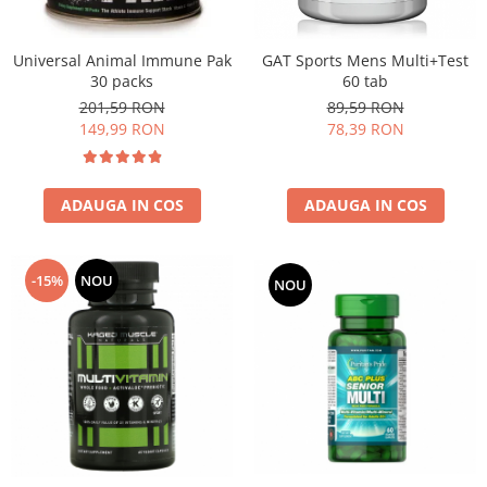
Universal Animal Immune Pak
GAT Sports Mens Multi+Test
30 packs
60 tab
201,59 RON
89,59 RON
149,99 RON
78,39 RON
ADAUGA IN COS
ADAUGA IN COS
-15%
NOU
NOU