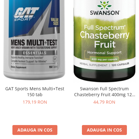
GAT Sports Mens Multi+Test
Swanson Full Spectrum
150 tab
Chasteberry Fruit 400mg 120
caps
179,19 RON
44,79 RON
ADAUGA IN COS
ADAUGA IN COS