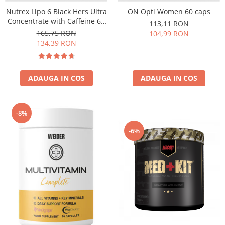
Under Armour
Nutrex Lipo 6 Black Hers Ultra
ON Opti Women 60 caps
Universal
Concentrate with Caffeine 60
113,11 RON
caps
Vitargo
165,75 RON
104,99 RON
134,39 RON
Weider
Zenana
ADAUGA IN COS
ADAUGA IN COS
-8%
-6%