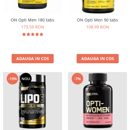
Osavi
PerfectShaker
ON Opti Men 180 tabs
ON Opti Men 90 tabs
PeScience
173,59 RON
108,99 RON
Power System
Pro Supps
Pro Tan
Puritan`s Pride
Raw Nutrition
ADAUGA IN COS
ADAUGA IN COS
REDCON1
Revoflex
-7%
-19%
NOU
Rich Piana 5% Nutrition
RIPT
Scitec
Scivation
Skill Nutrition
Smart Shake
Swanson