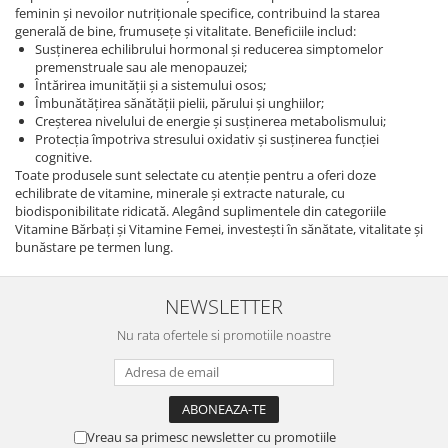
feminin și nevoilor nutriționale specifice, contribuind la starea
generală de bine, frumusețe și vitalitate. Beneficiile includ:
Susținerea echilibrului hormonal și reducerea simptomelor
premenstruale sau ale menopauzei;
Întărirea imunității și a sistemului osos;
Îmbunătățirea sănătății pielii, părului și unghiilor;
Creșterea nivelului de energie și susținerea metabolismului;
Protecția împotriva stresului oxidativ și susținerea funcției
cognitive.
Toate produsele sunt selectate cu atenție pentru a oferi doze
echilibrate de vitamine, minerale și extracte naturale, cu
biodisponibilitate ridicată. Alegând suplimentele din categoriile
Vitamine Bărbați și Vitamine Femei, investești în sănătate, vitalitate și
bunăstare pe termen lung.
NEWSLETTER
Nu rata ofertele si promotiile noastre
Vreau sa primesc newsletter cu promotiile