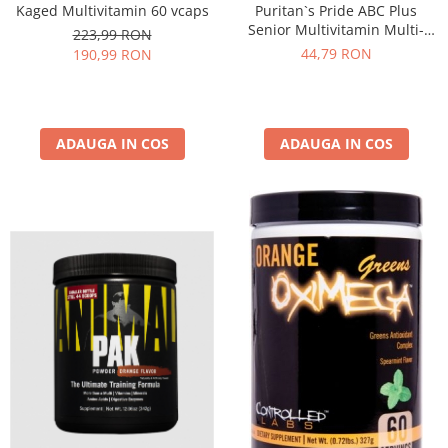
Puritan`s Pride ABC Plus
Kaged Multivitamin 60 vcaps
Senior Multivitamin Multi-
223,99 RON
mineral 60 coated caplets
44,79 RON
190,99 RON
ADAUGA IN COS
ADAUGA IN COS