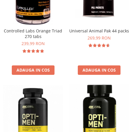
Insulated
Vitamine bărbați / femei
JNX Sports
Îngrijire personală
Kaged
Kevin Levrone
Controlled Labs Orange Triad
Universal Animal Pak 44 packs
270 tabs
MEX
269,99 RON
239,99 RON
Muscle Meds
Muscle Pharm
Muscletech
Mutant
ADAUGA IN COS
ADAUGA IN COS
Naughty Boy
Neocell
Nordic Naturals
NOW Foods
Nutrend
Nutrex
Olimp Sport Nutrition
Optimum Nutrition