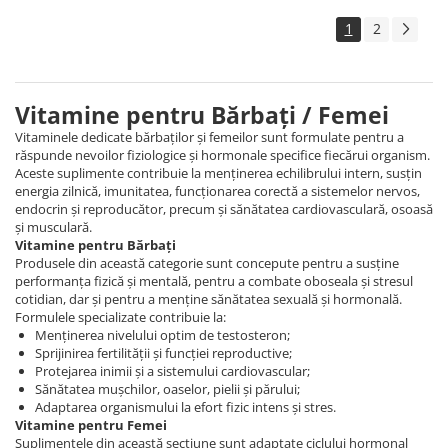
1
2
Vitamine pentru Bărbați / Femei
Vitaminele dedicate bărbaților și femeilor sunt formulate pentru a
răspunde nevoilor fiziologice și hormonale specifice fiecărui organism.
Aceste suplimente contribuie la menținerea echilibrului intern, susțin
energia zilnică, imunitatea, funcționarea corectă a sistemelor nervos,
endocrin și reproducător, precum și sănătatea cardiovasculară, osoasă
și musculară.
Vitamine pentru Bărbați
Produsele din această categorie sunt concepute pentru a susține
performanța fizică și mentală, pentru a combate oboseala și stresul
cotidian, dar și pentru a menține sănătatea sexuală și hormonală.
Formulele specializate contribuie la:
Menținerea nivelului optim de testosteron;
Sprijinirea fertilității și funcției reproductive;
Protejarea inimii și a sistemului cardiovascular;
Sănătatea mușchilor, oaselor, pielii și părului;
Adaptarea organismului la efort fizic intens și stres.
Vitamine pentru Femei
Suplimentele din această secțiune sunt adaptate ciclului hormonal