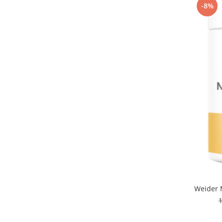
-8%
Under Armour
Universal
Vitargo
Weider
Zenana
Weider 