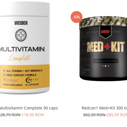
-6%
Redcon1 Med+Kit 300 t
Multivitamin Complete 90 caps
302,39 RON
285,59 RO
128,79 RON
118,99 RON