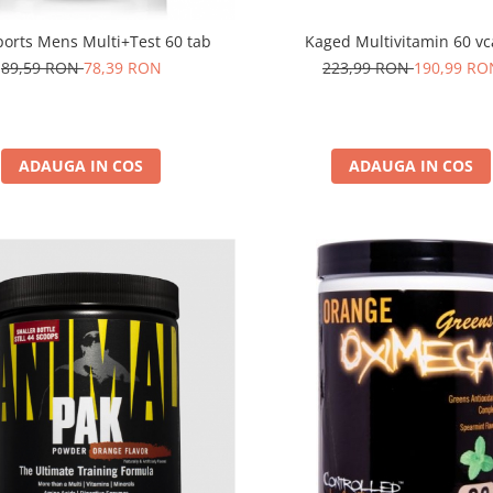
Kaged Multivitamin 60 v
orts Mens Multi+Test 60 tab
223,99 RON
190,99 RO
89,59 RON
78,39 RON
ADAUGA IN COS
ADAUGA IN COS