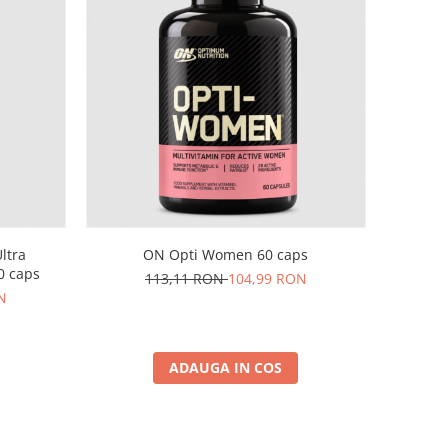
ltra
ON Opti Women 60 caps
0 caps
113,11 RON
104,99 RON
N
ADAUGA IN COS