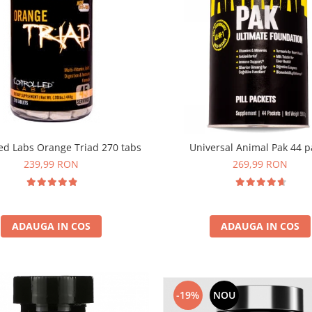
led Labs Orange Triad 270 tabs
Universal Animal Pak 44 p
239,99 RON
269,99 RON
ADAUGA IN COS
ADAUGA IN COS
-19%
NOU