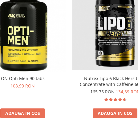
Nutrex Lipo 6 Black Hers U
ON Opti Men 90 tabs
Concentrate with Caffeine 6
108,99 RON
165,75 RON
134,39 RO
ADAUGA IN COS
ADAUGA IN COS