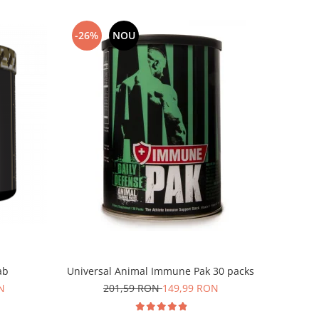
-26%
NOU
ab
Universal Animal Immune Pak 30 packs
N
201,59 RON
149,99 RON