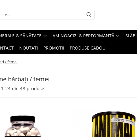
INERALE & SĂNĂTATE
AMINOACIZI & PERFORMANȚĂ
SLĂBI
NTACT
NOUTATI
PROMOTII
PRODUSE CADOU
ți / femei
ne bărbați / femei
1-
24
din
48
produse