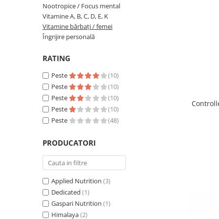
Nootropice / Focus mental
Insulated
Vitamine bărbați / femei
Vitamine A, B, C, D, E, K
JNX Sports
Vitamine bărbați / femei
Îngrijire personală
Îngrijire personală
Kaged
Kevin Levrone
RATING
MEX
Muscle Meds
Peste
(10)
Peste
(10)
Muscle Pharm
Peste
(10)
Muscletech
Control
Peste
(10)
Mutant
Peste
(48)
Naughty Boy
Neocell
PRODUCATORI
Nordic Naturals
NOW Foods
Nutrend
Applied Nutrition
(3)
Nutrex
Dedicated
(1)
Olimp Sport Nutrition
Gaspari Nutrition
(1)
Himalaya
(2)
Optimum Nutrition