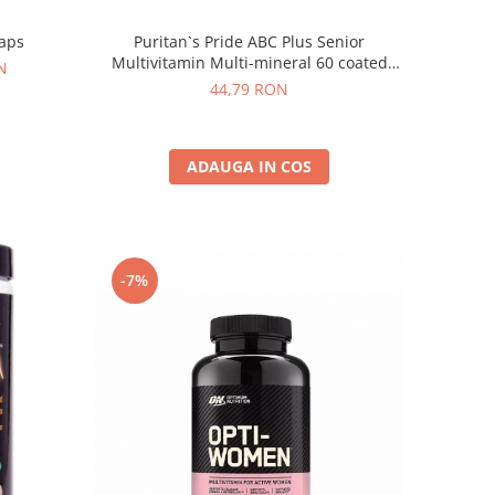
caps
Puritan`s Pride ABC Plus Senior
Multivitamin Multi-mineral 60 coated
N
caplets
44,79 RON
ADAUGA IN COS
-7%