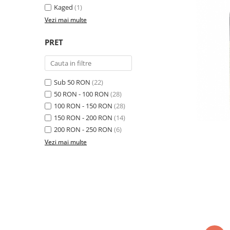
Kaged
(1)
Osavi
Vezi mai multe
PerfectShaker
PeScience
PRET
Power System
Pro Supps
Pro Tan
Sub 50 RON
(22)
Puritan`s Pride
50 RON - 100 RON
(28)
Raw Nutrition
100 RON - 150 RON
(28)
REDCON1
150 RON - 200 RON
(14)
Revoflex
200 RON - 250 RON
(6)
Vezi mai multe
Rich Piana 5% Nutrition
RIPT
Scitec
Scivation
Skill Nutrition
Smart Shake
Swanson