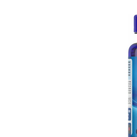
Osavi
PerfectShaker
PeScience
Power System
Pro Supps
Pro Tan
Puritan`s Pride
Raw Nutrition
REDCON1
Revoflex
Rich Piana 5% Nutrition
RIPT
Scitec
Scivation
Skill Nutrition
Smart Shake
Swanson