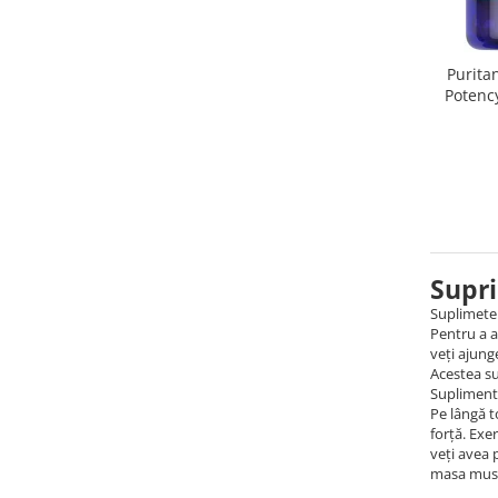
Under Armour
Universal
Vitargo
Purita
Potenc
Weider
Zenana
Supr
Suplimetel
Pentru a a
veți ajung
Acestea su
Suplimentel
Pe lângă t
forță. Exe
veți avea 
masa musc