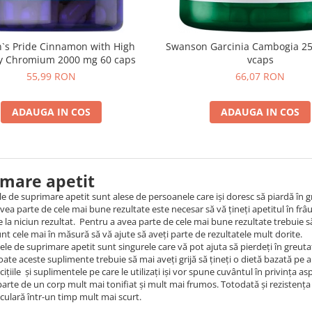
n`s Pride Cinnamon with High
Swanson Garcinia Cambogia 2
y Chromium 2000 mg 60 caps
vcaps
55,99 RON
66,07 RON
ADAUGA IN COS
ADAUGA IN COS
imare apetit
e de suprimare apetit sunt alese de persoanele care iși doresc să piardă în gr
vea parte de cele mai bune rezultate este necesar să vă țineți apetitul în f
e la niciun rezultat. Pentru a avea parte de cele mai bune rezultate trebuie
nt cele mai în măsură să vă ajute să aveți parte de rezultatele mult dorite.
e de suprimare apetit sunt singurele care vă pot ajuta să pierdeți în greutate și
oate aceste suplimente trebuie să mai aveți grijă să țineți o dietă bazată pe 
rcițiile și suplimentele pe care le utilizați iși vor spune cuvântul în privința
parte de un corp mult mai tonifiat și mult mai frumos. Totodată și rezistenț
ulară într-un timp mult mai scurt.