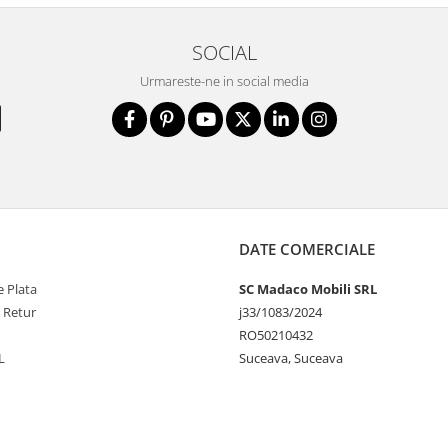
SOCIAL
Urmareste-ne in social media
DATE COMERCIALE
 Plata
SC Madaco Mobili SRL
e Retur
j33/1083/2024
RO50210432
L
Suceava, Suceava