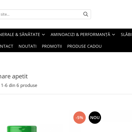
INERALE & SĂNĂTATE
AMINOACIZI & PERFORMANȚĂ
SLĂBI
NTACT
NOUTATI
PROMOTII
PRODUSE CADOU
are apetit
1-
6
din
6
produse
-5%
NOU