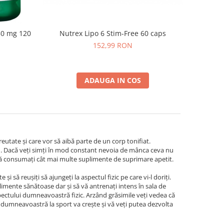
Nutrex Lipo 6 Stim-Free 60 caps
50 mg 120
152,99 RON
ADAUGA IN COS
eutate și care vor să aibă parte de un corp tonifiat.
râu. Dacă veți simți în mod constant nevoia de mânca ceva nu
 să consumați cât mai multe suplimente de suprimare apetit.
 să reușiți să ajungeți la aspectul fizic pe care vi-l doriți.
alimente sănătoase dar și să vă antrenați intens în sala de
 aspectului dumneavoastră fizic. Arzând grăsimile veți vedea că
a dumneavoastră la sport va crește și vă veți putea dezvolta