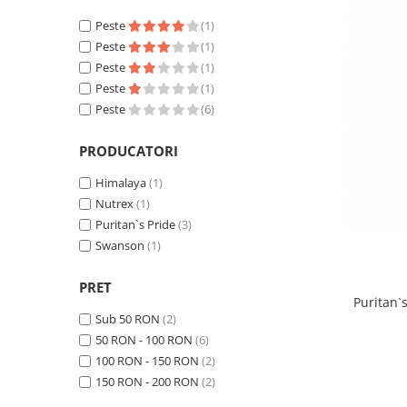
Insulated
Peste
(1)
Vitamine bărbați / femei
JNX Sports
Peste
(1)
Îngrijire personală
Peste
(1)
Kaged
Peste
(1)
Kevin Levrone
Peste
(6)
MEX
Muscle Meds
PRODUCATORI
Muscle Pharm
Himalaya
(1)
Muscletech
Nutrex
(1)
Mutant
Puritan`s Pride
(3)
Naughty Boy
Swanson
(1)
Neocell
Nordic Naturals
PRET
Puritan`
NOW Foods
Sub 50 RON
(2)
Nutrend
50 RON - 100 RON
(6)
Nutrex
100 RON - 150 RON
(2)
Olimp Sport Nutrition
150 RON - 200 RON
(2)
Optimum Nutrition