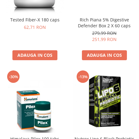
Under Armour
Universal
Tested Fiber-X 180 caps
Rich Piana 5% Digestive
Vitargo
Defender Box 2 X 60 caps
62,71 RON
Weider
279,99 RON
Zenana
251,99 RON
ADAUGA IN COS
ADAUGA IN COS
-30%
-13%
Himalaya Pilex 100 tabs
Nutrex Lipo 6 Black Probiotic