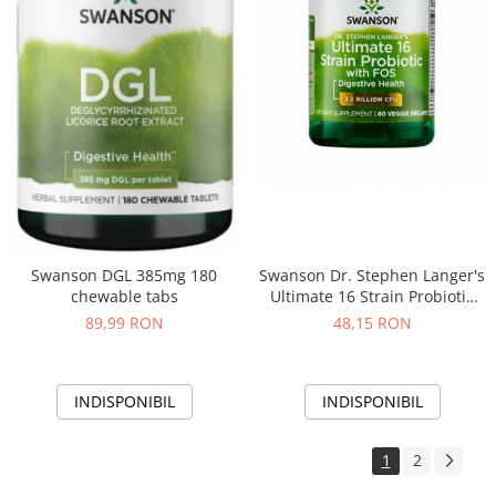
Swanson DGL 385mg 180
Swanson Dr. Stephen Langer's
chewable tabs
Ultimate 16 Strain Probiotic
with FOS 3.2 Billion CFU 60
89,99 RON
48,15 RON
vcaps
INDISPONIBIL
INDISPONIBIL
1
2