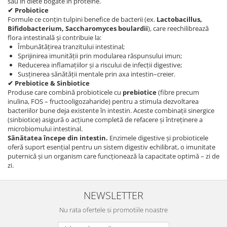
sau în diete bogate în proteine.
✔ Probiotice
Formule ce conțin tulpini benefice de bacterii (ex.
Lactobacillus,
Bifidobacterium, Saccharomyces boulardii
), care reechilibrează
flora intestinală și contribuie la:
Îmbunătățirea tranzitului intestinal;
Sprijinirea imunității prin modularea răspunsului imun;
Reducerea inflamațiilor și a riscului de infecții digestive;
Susținerea sănătății mentale prin axa intestin–creier.
✔ Prebiotice & Sinbiotice
Produse care combină probioticele cu
prebiotice
(fibre precum
inulina, FOS – fructooligozaharide) pentru a stimula dezvoltarea
bacteriilor bune deja existente în intestin. Aceste combinații sinergice
(sinbiotice) asigură o acțiune completă de refacere și întreținere a
microbiomului intestinal.
Sănătatea începe din intestin.
Enzimele digestive și probioticele
oferă suport esențial pentru un sistem digestiv echilibrat, o imunitate
puternică și un organism care funcționează la capacitate optimă – zi de
zi.
NEWSLETTER
Nu rata ofertele si promotiile noastre