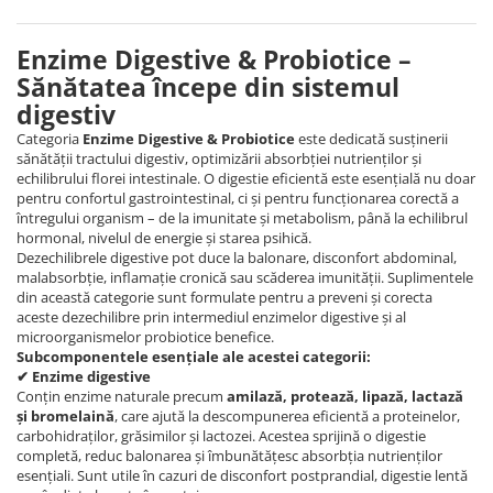
Enzime Digestive & Probiotice –
Sănătatea începe din sistemul
digestiv
Categoria
Enzime Digestive & Probiotice
este dedicată susținerii
sănătății tractului digestiv, optimizării absorbției nutrienților și
echilibrului florei intestinale. O digestie eficientă este esențială nu doar
pentru confortul gastrointestinal, ci și pentru funcționarea corectă a
întregului organism – de la imunitate și metabolism, până la echilibrul
hormonal, nivelul de energie și starea psihică.
Dezechilibrele digestive pot duce la balonare, disconfort abdominal,
malabsorbție, inflamație cronică sau scăderea imunității. Suplimentele
din această categorie sunt formulate pentru a preveni și corecta
aceste dezechilibre prin intermediul enzimelor digestive și al
microorganismelor probiotice benefice.
Subcomponentele esențiale ale acestei categorii:
✔ Enzime digestive
Conțin enzime naturale precum
amilază, protează, lipază, lactază
și bromelaină
, care ajută la descompunerea eficientă a proteinelor,
carbohidraților, grăsimilor și lactozei. Acestea sprijină o digestie
completă, reduc balonarea și îmbunătățesc absorbția nutrienților
esențiali. Sunt utile în cazuri de disconfort postprandial, digestie lentă