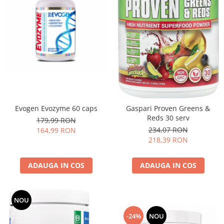
Evogen Evozyme 60 caps
Gaspari Proven Greens &
Reds 30 serv
179,99 RON
234,07 RON
164,99 RON
218,39 RON
ADAUGA IN COS
ADAUGA IN COS
NOU
-24%
NOU