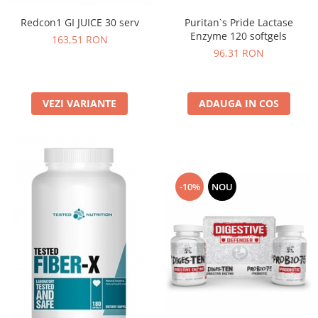
Osavi
Redcon1 GI JUICE 30 serv
Puritan`s Pride Lactase
PerfectShaker
Enzyme 120 softgels
163,51 RON
PeScience
96,31 RON
Power System
Pro Supps
VEZI VARIANTE
ADAUGA IN COS
Pro Tan
Puritan`s Pride
Raw Nutrition
REDCON1
Revoflex
-10%
NOU
Rich Piana 5% Nutrition
RIPT
Scitec
Scivation
Skill Nutrition
Smart Shake
Swanson