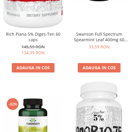
Rich Piana 5% Diges-Ten 60
Swanson Full Spectrum
caps
Spearmint Leaf 400mg 60
caps
145,59 RON
33,59 RON
134,39 RON
ADAUGA IN COS
ADAUGA IN COS
-32%