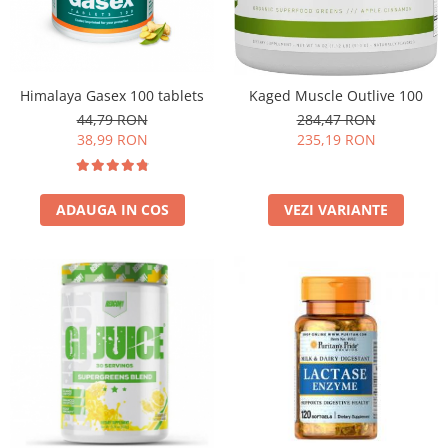
Insulated
Vitamine bărbați / femei
JNX Sports
Îngrijire personală
Kaged
Himalaya Gasex 100 tablets
Kaged Muscle Outlive 100
Kevin Levrone
44,79 RON
284,47 RON
MEX
38,99 RON
235,19 RON
Muscle Meds
Muscle Pharm
Muscletech
ADAUGA IN COS
VEZI VARIANTE
Mutant
Naughty Boy
Neocell
Nordic Naturals
NOW Foods
Nutrend
Nutrex
Olimp Sport Nutrition
Optimum Nutrition