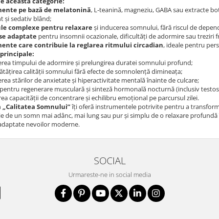
e această categorie:
mente pe bază de melatonină
, L-teanină, magneziu, GABA sau extracte bota
 și sedativ blând;
le complexe pentru relaxare
și inducerea somnului, fără riscul de depen
se adaptate
pentru insomnii ocazionale, dificultăți de adormire sau treziri 
ente care contribuie la reglarea ritmului circadian
, ideale pentru pers
 principale:
rea timpului de adormire și prelungirea duratei somnului profund;
tățirea calității somnului fără efecte de somnolență dimineața;
ea stărilor de anxietate și hiperactivitate mentală înainte de culcare;
n pentru regenerare musculară și sinteză hormonală nocturnă (inclusiv testo
ea capacității de concentrare și echilibru emoțional pe parcursul zilei.
a „Calitatea Somnului”
îți oferă instrumentele potrivite pentru a transforma 
ie de un somn mai adânc, mai lung sau pur și simplu de o relaxare profundă înai
 adaptate nevoilor moderne.
SOCIAL
Urmareste-ne in social media