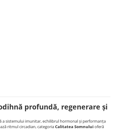
odihnă profundă, regenerare și
mă a sistemului imunitar, echilibrul hormonal și performanța
tează ritmul circadian, categoria
Calitatea Somnului
oferă