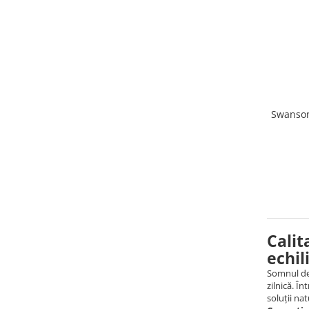
Swanson
Calit
echil
Somnul de 
zilnică. Î
soluții na