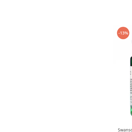
Under Armour
Universal
Vitargo
Weider
-13%
Zenana
Swanso