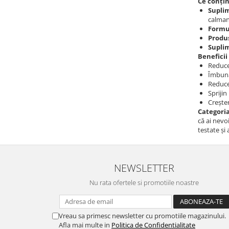
Ce conțin
Supli
calmant
Formu
Produ
Suplim
Beneficii
Reduce
Îmbună
Reducer
Spriji
Creșter
Categori
că ai nevo
testate și
NEWSLETTER
Nu rata ofertele si promotiile noastre
Vreau sa primesc newsletter cu promotiile magazinului.
Afla mai multe in
Politica de Confidentialitate