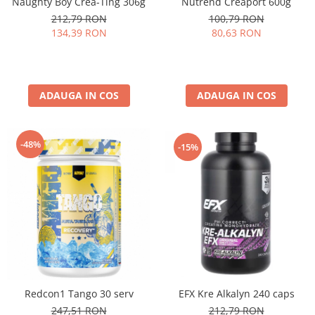
Naughty Boy Crea-Ting 306g
Nutrend Creaport 600g
Under Armour
212,79 RON
100,79 RON
Universal
134,39 RON
80,63 RON
Vitargo
Weider
Zenana
ADAUGA IN COS
ADAUGA IN COS
-48%
-15%
EFX Kre Alkalyn 240 caps
Redcon1 Tango 30 serv
212,79 RON
247,51 RON