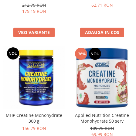
212,79 RON
62,71 RON
179,19 RON
VEZI VARIANTE
ADAUGA IN COS
NOU
-36%
NOU
MHP Creatine Monohydrate
Applied Nutrition Creatine
300 g
Monohydrate 50 serv
156,79 RON
109,75 RON
69,99 RON