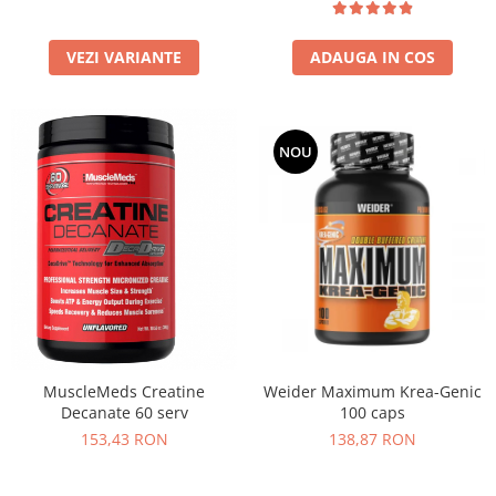
ADAUGA IN COS
VEZI VARIANTE
NOU
MuscleMeds Creatine
Weider Maximum Krea-Genic
Decanate 60 serv
100 caps
153,43 RON
138,87 RON