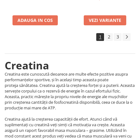
ADAUGA IN COS
VEZI VARIANTE
1
2
3
Creatina
Creatina este cunoscută deoarece are multe efecte pozitive asupra
performanțelor sportive, și în același timp aceasta poate
proteja sănătatea. Creatina ajută la creșterea forței și a puterii. Aceasta
servește corpului ca o rezervă de energie în cazul efortului fizic.
Aceasta, practic mărește la propriu nivele de energie ale mușchiilor
prin creșterea cantității de fosfocreatină disponibilă, ceea ce duce la o
producție mai mare de ATP.
Creatina ajută la creșterea capacității de efort. Atunci când vă
suplimentați cu creatină veți simți că motivația va crește. Aceasta
asigură un raport favorabil masa musculara – grasime. Utilizând în
mod constant acest produs veți vedea că masa musculară va veni cu