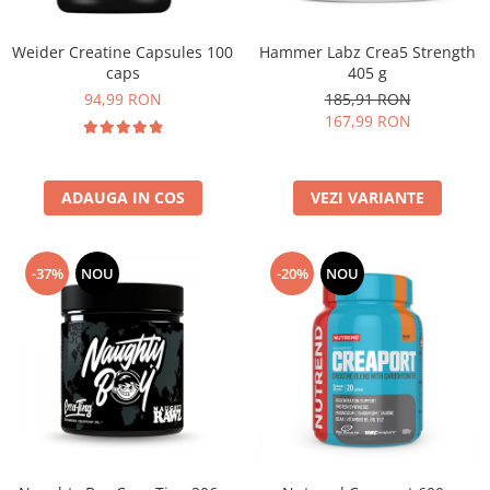
Osavi
PerfectShaker
Hammer Labz Crea5 Strength
Weider Creatine Capsules 100
405 g
caps
PeScience
185,91 RON
94,99 RON
Power System
167,99 RON
Pro Supps
Pro Tan
Puritan`s Pride
VEZI VARIANTE
ADAUGA IN COS
Raw Nutrition
REDCON1
-37%
NOU
-20%
NOU
Revoflex
Rich Piana 5% Nutrition
RIPT
Scitec
Scivation
Skill Nutrition
Smart Shake
Swanson