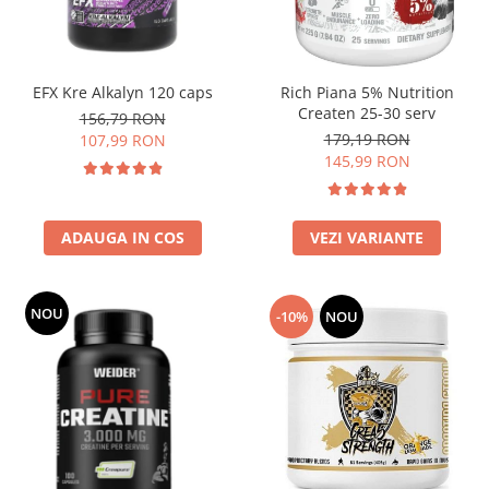
Insulated
Vitamine bărbați / femei
JNX Sports
Îngrijire personală
Kaged
EFX Kre Alkalyn 120 caps
Rich Piana 5% Nutrition
Kevin Levrone
Createn 25-30 serv
156,79 RON
179,19 RON
MEX
107,99 RON
145,99 RON
Muscle Meds
Muscle Pharm
Muscletech
ADAUGA IN COS
VEZI VARIANTE
Mutant
Naughty Boy
Neocell
NOU
-10%
NOU
Nordic Naturals
NOW Foods
Nutrend
Nutrex
Olimp Sport Nutrition
Optimum Nutrition