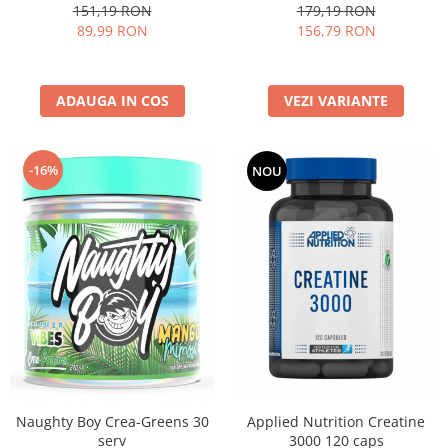
151,19 RON
179,19 RON
89,99 RON
156,79 RON
ADAUGA IN COS
VEZI VARIANTE
-16%
NOU
Naughty Boy Crea-Greens 30
Applied Nutrition Creatine
serv
3000 120 caps