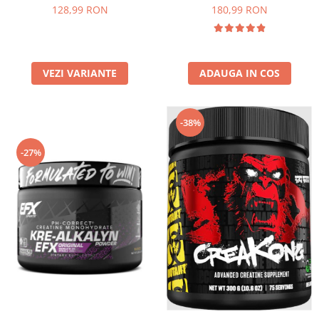
180,99 RON
128,99 RON
ADAUGA IN COS
VEZI VARIANTE
-38%
-27%