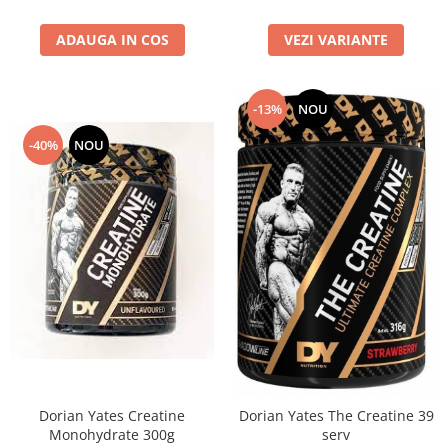
VEZI VARIANTE
ADAUGA IN COS
-13%
NOU
-40%
NOU
Dorian Yates Creatine
Dorian Yates The Creatine 39
Monohydrate 300g
serv