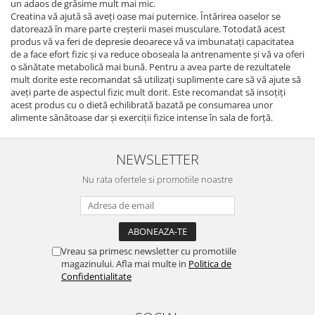
un adaos de grăsime mult mai mic.
Creatina vă ajută să aveți oase mai puternice. Întărirea oaselor se
datorează în mare parte creșterii masei musculare. Totodată acest
produs vă va feri de depresie deoarece vă va imbunatați capacitatea
de a face efort fizic și va reduce oboseala la antrenamente și vă va oferi
o sănătate metabolică mai bună. Pentru a avea parte de rezultatele
mult dorite este recomandat să utilizați suplimente care să vă ajute să
aveți parte de aspectul fizic mult dorit. Este recomandat să insoțiți
acest produs cu o dietă echilibrată bazată pe consumarea unor
alimente sănătoase dar și exerciții fizice intense în sala de forță.
NEWSLETTER
Nu rata ofertele si promotiile noastre
Vreau sa primesc newsletter cu promotiile
magazinului. Afla mai multe in
Politica de
Confidentialitate