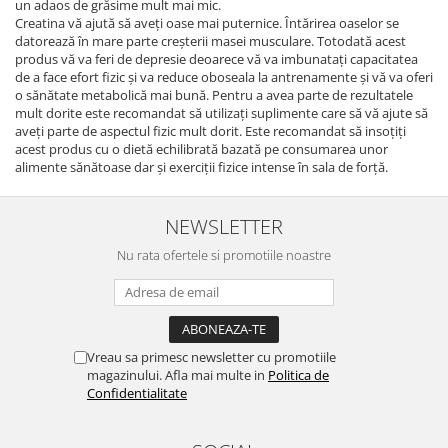
un adaos de grăsime mult mai mic.
Creatina vă ajută să aveți oase mai puternice. Întărirea oaselor se
datorează în mare parte creșterii masei musculare. Totodată acest
produs vă va feri de depresie deoarece vă va imbunatați capacitatea
de a face efort fizic și va reduce oboseala la antrenamente și vă va oferi
o sănătate metabolică mai bună. Pentru a avea parte de rezultatele
mult dorite este recomandat să utilizați suplimente care să vă ajute să
aveți parte de aspectul fizic mult dorit. Este recomandat să insoțiți
acest produs cu o dietă echilibrată bazată pe consumarea unor
alimente sănătoase dar și exerciții fizice intense în sala de forță.
NEWSLETTER
Nu rata ofertele si promotiile noastre
Vreau sa primesc newsletter cu promotiile
magazinului. Afla mai multe in
Politica de
Confidentialitate