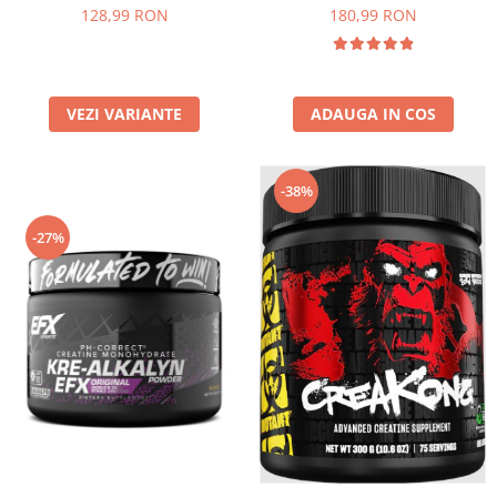
180,99 RON
128,99 RON
ADAUGA IN COS
VEZI VARIANTE
-38%
-27%