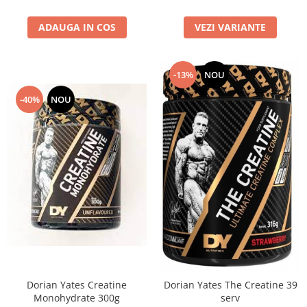
VEZI VARIANTE
ADAUGA IN COS
-13%
NOU
-40%
NOU
Dorian Yates Creatine
Dorian Yates The Creatine 39
Monohydrate 300g
serv