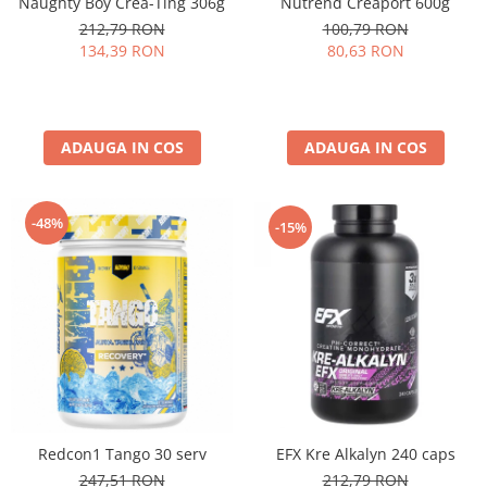
Naughty Boy Crea-Ting 306g
Nutrend Creaport 600g
Under Armour
212,79 RON
100,79 RON
Universal
134,39 RON
80,63 RON
Vitargo
Weider
Zenana
ADAUGA IN COS
ADAUGA IN COS
-48%
-15%
EFX Kre Alkalyn 240 caps
Redcon1 Tango 30 serv
212,79 RON
247,51 RON