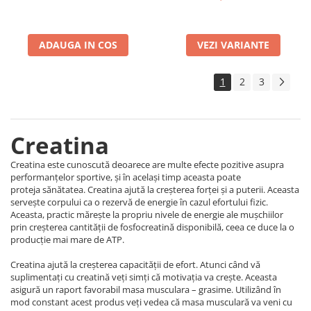
ADAUGA IN COS
VEZI VARIANTE
1
2
3
Creatina
Creatina este cunoscută deoarece are multe efecte pozitive asupra
performanțelor sportive, și în același timp aceasta poate
proteja sănătatea. Creatina ajută la creșterea forței și a puterii. Aceasta
servește corpului ca o rezervă de energie în cazul efortului fizic.
Aceasta, practic mărește la propriu nivele de energie ale mușchiilor
prin creșterea cantității de fosfocreatină disponibilă, ceea ce duce la o
producție mai mare de ATP.
Creatina ajută la creșterea capacității de efort. Atunci când vă
suplimentați cu creatină veți simți că motivația va crește. Aceasta
asigură un raport favorabil masa musculara – grasime. Utilizând în
mod constant acest produs veți vedea că masa musculară va veni cu