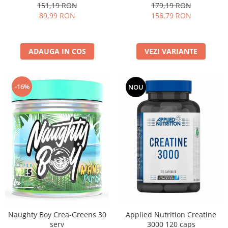
151,19 RON
179,19 RON
89,99 RON
156,79 RON
ADAUGA IN COS
VEZI VARIANTE
-16%
NOU
Naughty Boy Crea-Greens 30
Applied Nutrition Creatine
serv
3000 120 caps