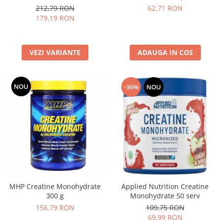
212,79 RON
62,71 RON
179,19 RON
VEZI VARIANTE
ADAUGA IN COS
NOU
-36%
NOU
MHP Creatine Monohydrate
Applied Nutrition Creatine
300 g
Monohydrate 50 serv
156,79 RON
109,75 RON
69,99 RON