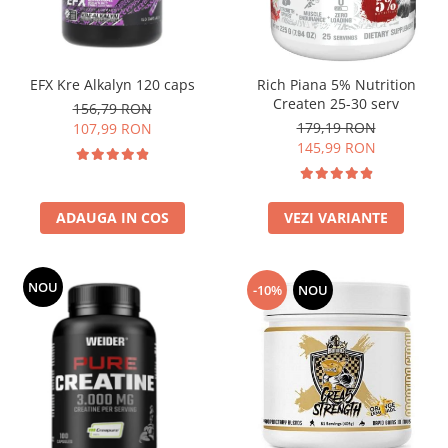
Insulated
Vitamine bărbați / femei
JNX Sports
Îngrijire personală
Kaged
EFX Kre Alkalyn 120 caps
Rich Piana 5% Nutrition
Kevin Levrone
Createn 25-30 serv
156,79 RON
179,19 RON
MEX
107,99 RON
145,99 RON
Muscle Meds
Muscle Pharm
Muscletech
ADAUGA IN COS
VEZI VARIANTE
Mutant
Naughty Boy
Neocell
NOU
-10%
NOU
Nordic Naturals
NOW Foods
Nutrend
Nutrex
Olimp Sport Nutrition
Optimum Nutrition