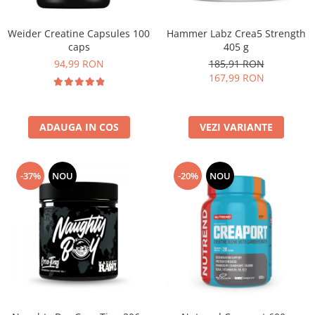
Osavi
PerfectShaker
Hammer Labz Crea5 Strength
Weider Creatine Capsules 100
405 g
caps
PeScience
185,91 RON
94,99 RON
Power System
167,99 RON
Pro Supps
Pro Tan
Puritan`s Pride
VEZI VARIANTE
ADAUGA IN COS
Raw Nutrition
REDCON1
-37%
NOU
-20%
NOU
Revoflex
Rich Piana 5% Nutrition
RIPT
Scitec
Scivation
Skill Nutrition
Smart Shake
Swanson