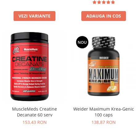
ADAUGA IN COS
VEZI VARIANTE
NOU
MuscleMeds Creatine
Weider Maximum Krea-Genic
Decanate 60 serv
100 caps
153,43 RON
138,87 RON