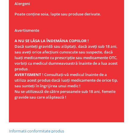
Alergeni
Poate conține soia, lapte sau produse derivate.
Avertismente
A NU SE LĂSA LA ÎNDEMÂNA COPIILOR !
Dacă sunteţi gravidă sau alăptaţi, dacă aveţi sub 18 ani,
sau aveţi orice afecţiuni cunoscute sau suspecte, dacă
luaţi medicamente cu prescripţie sau medicamente OTC,
vorbiţi cu medicul dumneavoastră înainte de a lua acest
produs .
AVERTISMENT !
Consultaţi-vă medicul înainte de a
utiliza acest produs dacă luaţi medicamente de orice tip,
sau sunteţi în îngrijirea unui medic !
Nu se utilizează de către persoanele sub 18 ani, femeile
gravide sau care alăptează !
Informatii conformitate produs