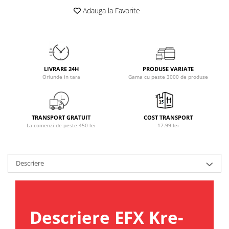
Osavi
Adauga la Favorite
PerfectShaker
PeScience
Power System
Pro Supps
LIVRARE 24H
PRODUSE VARIATE
Pro Tan
Oriunde in tara
Gama cu peste 3000 de produse
Puritan`s Pride
Raw Nutrition
REDCON1
TRANSPORT GRATUIT
COST TRANSPORT
La comenzi de peste 450 lei
17.99 lei
Revoflex
Rich Piana 5% Nutrition
RIPT
Descriere
Scitec
Scivation
Skill Nutrition
Smart Shake
Descriere EFX Kre-
Swanson