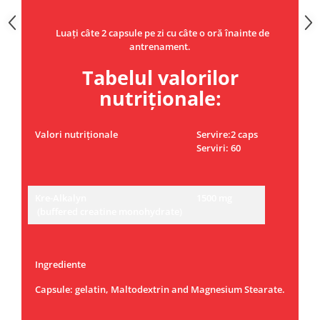
Luați câte 2 capsule pe zi cu câte o oră înainte de
antrenament.
Tabelul valorilor
nutriționale:
Valori nutriționale
Servire:2 caps
Serviri: 60
Kre-Alkalyn
1500 mg
(buffered creatine monohydrate)
Ingrediente
Capsule: gelatin, Maltodextrin and Magnesium Stearate.