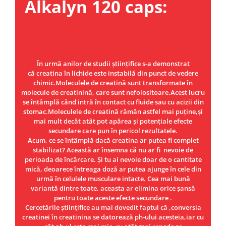
Alkalyn 120 caps:
Under Armour
Universal
Vitargo
Weider
Zenana
În urmă anilor de studii științifice s-a demonstrat
că creatina în lichide este instabilă din punct de vedere
chimic.Moleculele de creatină sunt transformate în
molecule de creatinină, care sunt nefolositoare.Acest lucru
se întâmplă când intră în contact cu fluide sau cu acizii din
stomac.Moleculele de creatină rămân astfel mai puține,și
mai mult decât atât pot apărea și potențiale efecte
secundare care pun în pericol rezultatele.
Acum, ce se întâmplă dacă creatina ar putea fi complet
stabilizat? Această ar însemna că nu ar fi nevoie de
perioada de încărcare. Și tu ai nevoie doar de o cantitate
mică, deoarece întreaga doză ar putea ajunge în cele din
urmă în celulele musculare intacte. Cea mai bună
variantă dintre toate, aceasta ar elimina orice șansă
pentru toate aceste efecte secundare .
Cercetările științifice au mai dovedit faptul că ,conversia
creatinei în creatinina se datorează ph-ului acesteia,iar cu