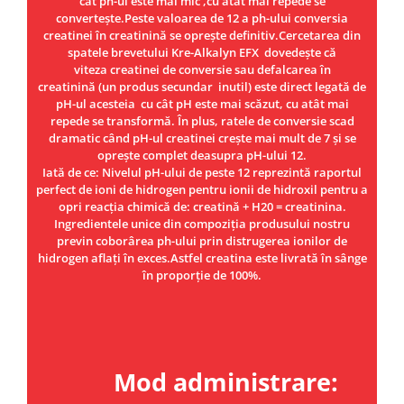
cât ph-ul este mai mic ,cu atât mai repede se
convertește.Peste valoarea de 12 a ph-ului conversia
creatinei în creatinină se oprește definitiv.Cercetarea din
spatele brevetului Kre-Alkalyn EFX dovedește că
viteza creatinei de conversie sau defalcarea în
creatinină (un produs secundar inutil) este direct legată de
pH-ul acesteia cu cât pH este mai scăzut, cu atât mai
repede se transformă. În plus, ratele de conversie scad
dramatic când pH-ul creatinei crește mai mult de 7 și se
oprește complet deasupra pH-ului 12.
Iată de ce: Nivelul pH-ului de peste 12 reprezintă raportul
perfect de ioni de hidrogen pentru ionii de hidroxil pentru a
opri reacția chimică de: creatină + H20 = creatinina.
Ingredientele unice din compoziția produsului nostru
previn coborârea ph-ului prin distrugerea ionilor de
hidrogen aflați în exces.Astfel creatina este livrată în sânge
în proporție de 100%.
Mod administrare: