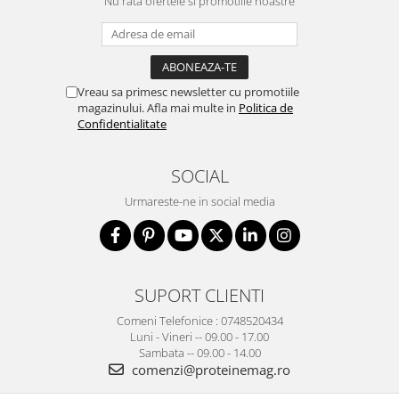
Nu rata ofertele si promotiile noastre
Osavi
PerfectShaker
PeScience
Power System
Vreau sa primesc newsletter cu promotiile
magazinului. Afla mai multe in
Politica de
Pro Supps
Confidentialitate
Pro Tan
Puritan`s Pride
SOCIAL
Raw Nutrition
REDCON1
Urmareste-ne in social media
Revoflex
Rich Piana 5% Nutrition
RIPT
SUPORT CLIENTI
Scitec
Scivation
Comeni Telefonice : 0748520434
Luni - Vineri -- 09.00 - 17.00
Skill Nutrition
Sambata -- 09.00 - 14.00
Smart Shake
comenzi@proteinemag.ro
Swanson