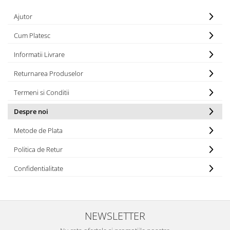
Insulated
Vitamine bărbați / femei
Ajutor
JNX Sports
Îngrijire personală
Cum Platesc
Kaged
Kevin Levrone
Informatii Livrare
MEX
Returnarea Produselor
Muscle Meds
Muscle Pharm
Termeni si Conditii
Muscletech
Despre noi
Mutant
Metode de Plata
Naughty Boy
Neocell
Politica de Retur
Nordic Naturals
Confidentialitate
NOW Foods
Nutrend
Nutrex
Olimp Sport Nutrition
NEWSLETTER
Optimum Nutrition