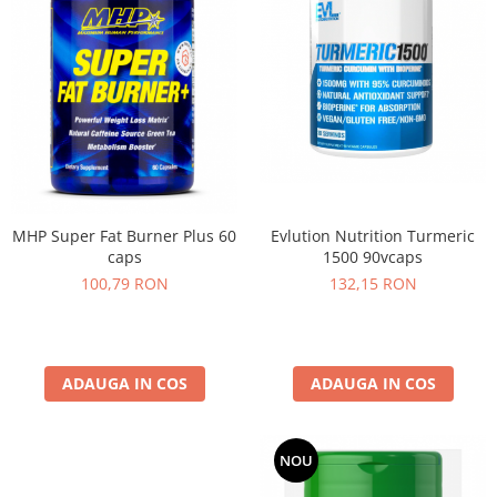
Osavi
PerfectShaker
PeScience
Power System
Pro Supps
Pro Tan
Puritan`s Pride
Raw Nutrition
MHP Super Fat Burner Plus 60
Evlution Nutrition Turmeric
REDCON1
caps
1500 90vcaps
Revoflex
100,79 RON
132,15 RON
Rich Piana 5% Nutrition
RIPT
Scitec
ADAUGA IN COS
ADAUGA IN COS
Scivation
Skill Nutrition
Smart Shake
NOU
Swanson