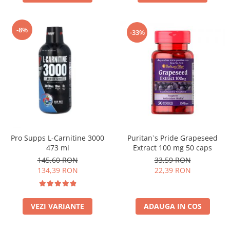
-8%
-33%
Puritan`s Pride Grapeseed
Pro Supps L-Carnitine 3000
Extract 100 mg 50 caps
473 ml
33,59 RON
145,60 RON
22,39 RON
134,39 RON
ADAUGA IN COS
VEZI VARIANTE