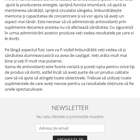
ajută la producerea energiei, sprijină funcția imunitară, vă ajută la
menținerea sănătății, sprijină circulația sângelui, îmbunătățește
memoria și capacitatea de concentrare și vă vor ajuta să aveți un
aspect mai tânăr. Este necesar să vă administrați antioxidanți prin
suplimente deoarece acestea nu vă afectează sănătatea. Cu siguranță
în urma administrării acestor produse veți vedea rezultatele pe care vi
le doriți.
Pe lângă aspectul fizic care va fi vizibil îmbunătățit veți vedea că și
sănătatea dumneavoastră va avea de caștigat. Veți arăta mult mai
bine și veți fi mult mai puternic.
Gama de antioxidanți este foarte variată și puteți opta pentru orice tip
de produs vă doriți, astfel încât să aveți parte de un produs calitativ
care să vă ajute să atingeți toate obiectivele. Trebuie să utilizați toate
suplimentele de care aveți nevoie pentru ca rezultatele obținute să fie
unele spectaculoase.
NEWSLETTER
Nu rata ofertele si promotiile noastre