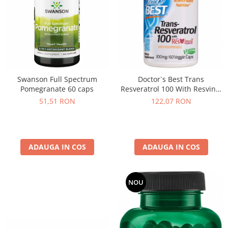
Swanson Full Spectrum
Doctor`s Best Trans
Pomegranate 60 caps
Resveratrol 100 With Resvinol
60 vcaps
51,51 RON
122,07 RON
ADAUGA IN COS
ADAUGA IN COS
NOU