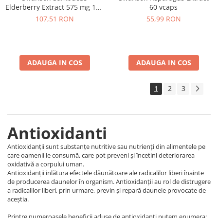
Elderberry Extract 575 mg 120
60 vcaps
vcaps
107,51 RON
55,99 RON
ADAUGA IN COS
ADAUGA IN COS
1
2
3
Antioxidanti
Antioxidanții sunt substanțe nutritive sau nutrienți din alimentele pe
care oamenii le consumă, care pot preveni și încetini deteriorarea
oxidativă a corpului uman.
Antioxidanții inlătura efectele dăunătoare ale radicalilor liberi înainte
de producerea daunelor în organism. Antioxidanții au rol de distrugere
a radicalilor liberi, prin urmare, previn și repară daunele provocate de
aceștia.
Printre numeroasele beneficii aduse de antioxidanți putem enumera: