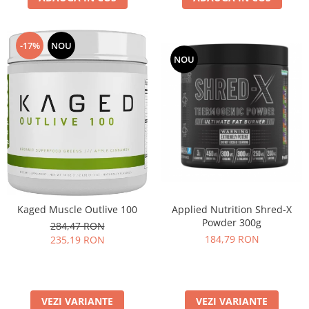
-17%
NOU
NOU
Applied Nutrition Shred-X
Kaged Muscle Outlive 100
Powder 300g
284,47 RON
184,79 RON
235,19 RON
VEZI VARIANTE
VEZI VARIANTE