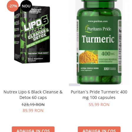
Under Armour
-27%
NOU
Universal
Vitargo
Weider
Zenana
Nutrex Lipo 6 Black Cleanse &
Puritan`s Pride Turmeric 400
Detox 60 caps
mg 100 capsules
123,19 RON
55,99 RON
89,99 RON
ADAUGA IN COS
ADAUGA IN COS