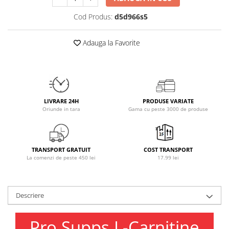
Osavi
Cod Produs:
d5d966s5
PerfectShaker
PeScience
Adauga la Favorite
Power System
Pro Supps
Pro Tan
Puritan`s Pride
LIVRARE 24H
PRODUSE VARIATE
Raw Nutrition
Oriunde in tara
Gama cu peste 3000 de produse
REDCON1
Revoflex
Rich Piana 5% Nutrition
TRANSPORT GRATUIT
COST TRANSPORT
RIPT
La comenzi de peste 450 lei
17.99 lei
Scitec
Scivation
Skill Nutrition
Descriere
Smart Shake
Pro Supps L-Carnitine
Swanson