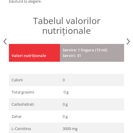
băutură la alegere.
Tabelul valorilor
nutriționale
Servire: 1 lingura (15 ml)
Valori nutriționale
Serviri: 31
Calorii
0
Total grasimi
0 g
Carbohidrati
0 g
Zahar
0 g
L-Carnitina
3000 mg