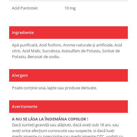
Acid Pantoteic
10 mg
Ingrediente
Apă purificată, Acid fosforic, Arome naturale și artificiale, Acid
citric, Acid Malic, Sucraloza, Acesulfam de Potasiu, Sorbat de
Potasiu, Benzoat de sodiu.
Alergeni
Poate conține soia, lapte sau produse derivate.
Avertismente
A NU SE LĂSA LA ÎNDEMÂNA COPIILOR !
Dacă sunteţi gravidă sau alăptaţi, dacă aveţi sub 18 ani, sau
aveţi orice afecţiuni cunoscute sau suspecte, si dacă luaţi
medicamente cu prescripţie sau medicamente OTC, vorbiţi cu