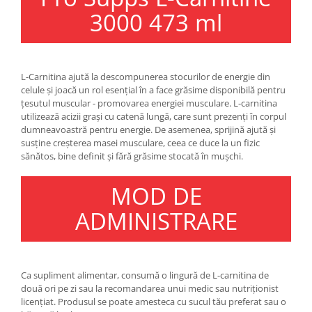
Under Armour
3000 473 ml
Universal
Vitargo
Weider
L-Carnitina ajută la descompunerea stocurilor de energie din
Zenana
celule și joacă un rol esențial în a face grăsime disponibilă pentru
țesutul muscular - promovarea energiei musculare. L-carnitina
utilizează acizii grași cu catenă lungă, care sunt prezenți în corpul
dumneavoastră pentru energie. De asemenea, sprijină ajută și
susține creșterea masei musculare, ceea ce duce la un fizic
sănătos, bine definit și fără grăsime stocată în mușchi.
MOD DE
ADMINISTRARE
Ca supliment alimentar, consumă o lingură de L-carnitina de
două ori pe zi sau la recomandarea unui medic sau nutriționist
licențiat. Produsul se poate amesteca cu sucul tău preferat sau o