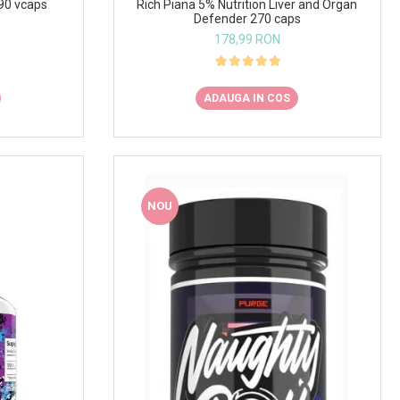
 90 vcaps
Rich Piana 5% Nutrition Liver and Organ
Defender 270 caps
178,99 RON
ADAUGA IN COS
NOU