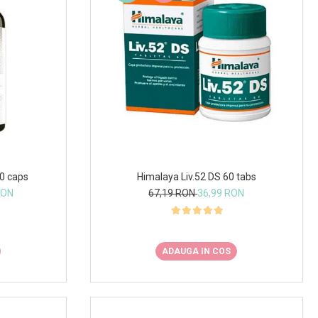
60 caps
Himalaya Liv.52 DS 60 tabs
RON
67,19 RON
36,99 RON
ADAUGA IN COS