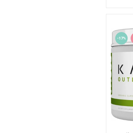
Skill Nutrition
Smart Shake
Swanson
Under Armour
-17%
Universal
Vitargo
Weider
Zenana