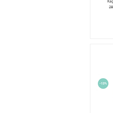
Kag
28
-13%