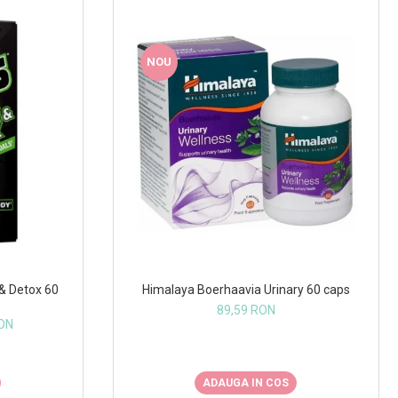
NOU
Himalaya Boerhaavia Urinary 60 caps
 & Detox 60
89,59 RON
RON
ADAUGA IN COS