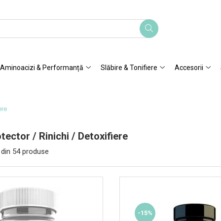
Aminoacizi & Performanță
Slăbire & Tonifiere
Accesorii
ere
ector / Rinichi / Detoxifiere
din
54
produse
-15%