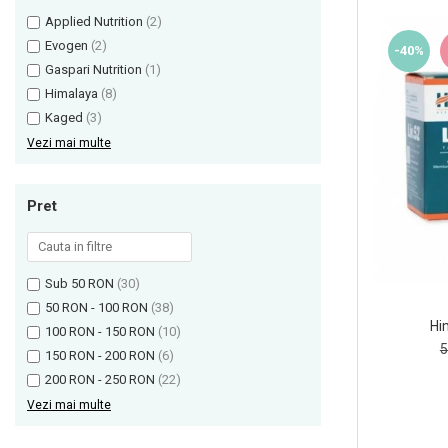
Applied Nutrition
(2)
Olimp Sport Nutrition
Evogen
(2)
Optimum Nutrition
-40%
Gaspari Nutrition
(1)
Osavi
Himalaya
(8)
PerfectShaker
Kaged
(3)
PeScience
Vezi mai multe
Power System
Pro Supps
Pret
Pro Tan
Puritan`s Pride
Raw Nutrition
Sub 50 RON
(30)
REDCON1
50 RON - 100 RON
(38)
Hi
Revoflex
100 RON - 150 RON
(10)
5
150 RON - 200 RON
(6)
Rich Piana 5% Nutrition
200 RON - 250 RON
(22)
RIPT
Vezi mai multe
Scitec
Scivation