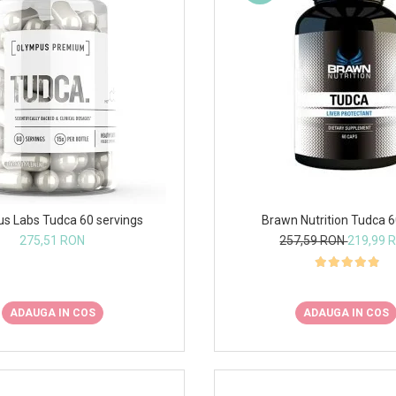
s Labs Tudca 60 servings
Brawn Nutrition Tudca 
275,51 RON
257,59 RON
219,99 
ADAUGA IN COS
ADAUGA IN COS