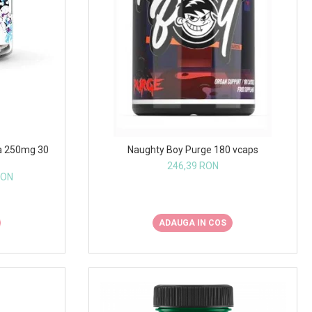
a 250mg 30
Naughty Boy Purge 180 vcaps
246,39 RON
RON
ADAUGA IN COS