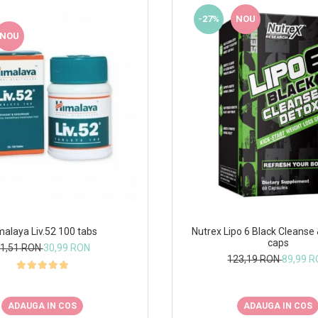
-27%
NOU
NOU
malaya Liv.52 100 tabs
Nutrex Lipo 6 Black Cleanse
caps
1,51 RON
30,99 RON
123,19 RON
89,99 
ADAUGA IN COS
ADAUGA IN COS