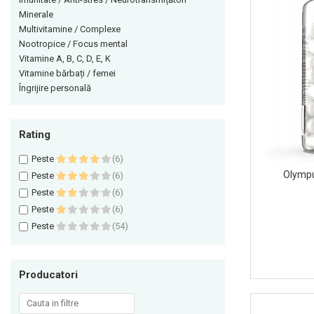
Minerale
Himalaya
Vitamine bărbați / femei
Multivitamine / Complexe
Insulated
Îngrijire personală
Nootropice / Focus mental
JNX Sports
Vitamine A, B, C, D, E, K
Vitamine bărbați / femei
Kaged
Îngrijire personală
Kevin Levrone
MEX
Rating
Muscle Meds
Muscle Pharm
Peste
(6)
Muscletech
Olympu
Peste
(6)
Peste
(6)
Mutant
Peste
(6)
Naughty Boy
Peste
(54)
Neocell
Nordic Naturals
NOW Foods
Producatori
Nutrend
Nutrex