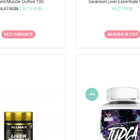
ed Muscle Outlive 100
Swanson Liver Essentials
4,47 RON
235,19 RON
66,07 RON
VEZI VARIANTE
ADAUGA IN COS
-4%