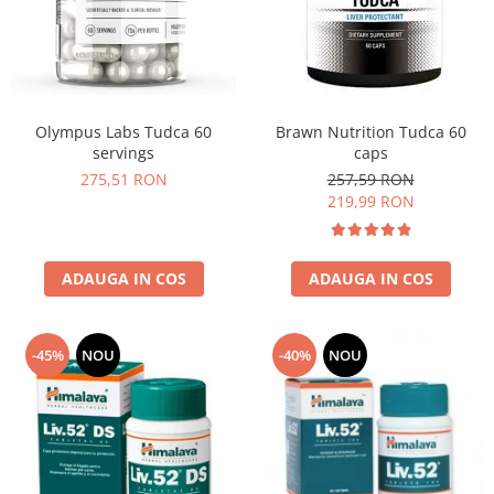
Insulated
Vitamine bărbați / femei
JNX Sports
Îngrijire personală
Kaged
Kevin Levrone
Olympus Labs Tudca 60
Brawn Nutrition Tudca 60
MEX
servings
caps
Muscle Meds
275,51 RON
257,59 RON
Muscle Pharm
219,99 RON
Muscletech
Mutant
ADAUGA IN COS
ADAUGA IN COS
Naughty Boy
Neocell
Nordic Naturals
-45%
NOU
-40%
NOU
NOW Foods
Nutrend
Nutrex
Olimp Sport Nutrition
Optimum Nutrition