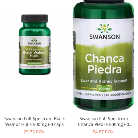
Swanson Full Spectrum Black
Swanson Full Spectrum
Walnut Hulls 500mg 60 caps
Chanca Piedra 500mg 60
vcaps
25,75 RON
54,87 RON