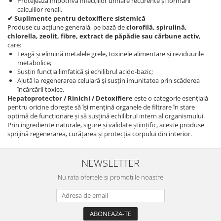
Protejează împotriva infecțiilor urinare recurente și formării
calculilor renali.
✔ Suplimente pentru detoxifiere sistemică
Produse cu acțiune generală, pe bază de
clorofilă, spirulină,
chlorella, zeolit, fibre, extract de păpădie sau cărbune activ
,
care:
Leagă și elimină metalele grele, toxinele alimentare și reziduurile
metabolice;
Susțin funcția limfatică și echilibrul acido-bazic;
Ajută la regenerarea celulară și susțin imunitatea prin scăderea
încărcării toxice.
Hepatoprotector / Rinichi / Detoxifiere
este o categorie esențială
pentru oricine dorește să își mențină organele de filtrare în stare
optimă de funcționare și să susțină echilibrul intern al organismului.
Prin ingrediente naturale, sigure și validate științific, aceste produse
sprijină regenerarea, curățarea și protecția corpului din interior.
NEWSLETTER
Nu rata ofertele si promotiile noastre