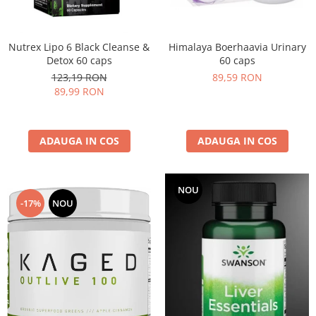
Under Armour
Universal
Vitargo
Himalaya Boerhaavia Urinary
Nutrex Lipo 6 Black Cleanse &
60 caps
Detox 60 caps
Weider
89,59 RON
123,19 RON
Zenana
89,99 RON
ADAUGA IN COS
ADAUGA IN COS
NOU
-17%
NOU