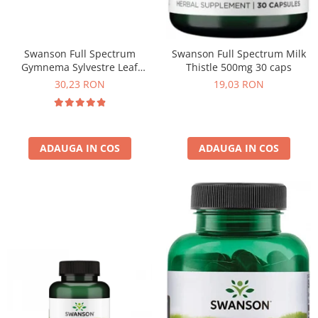
Swanson Full Spectrum
Swanson Full Spectrum Milk
Gymnema Sylvestre Leaf
Thistle 500mg 30 caps
400mg 100 caps
30,23 RON
19,03 RON
ADAUGA IN COS
ADAUGA IN COS