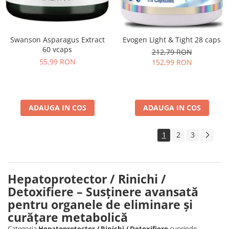
Swanson Asparagus Extract
Evogen Light & Tight 28 caps
60 vcaps
212,79 RON
55,99 RON
152,99 RON
ADAUGA IN COS
ADAUGA IN COS
1
2
3
Hepatoprotector / Rinichi /
Detoxifiere – Susținere avansată
pentru organele de eliminare și
curățare metabolică
Categoria
Hepatoprotector / Rinichi / Detoxifiere
cuprinde