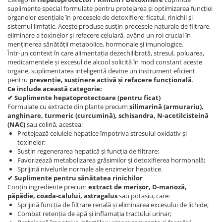
suplimente special formulate pentru protejarea și optimizarea funcției
organelor esențiale în procesele de detoxifiere: ficatul, rinichii și
sistemul limfatic. Aceste produse susțin procesele naturale de filtrare,
eliminare a toxinelor și refacere celulară, având un rol crucial în
menținerea sănătății metabolice, hormonale și imunologice.
Într-un context în care alimentația dezechilibrată, stresul, poluarea,
medicamentele și excesul de alcool solicită în mod constant aceste
organe, suplimentarea inteligentă devine un instrument eficient
pentru
prevenție, susținere activă și refacere funcțională
.
Ce include această categorie:
✔ Suplimente hepatoprotectoare (pentru ficat)
Formulate cu extracte din plante precum
silimarină (armurariu),
anghinare, turmeric (curcumină), schisandra, N-acetilcisteină
(NAC)
sau colină, acestea:
Protejează celulele hepatice împotriva stresului oxidativ și
toxinelor;
Susțin regenerarea hepatică și funcția de filtrare;
Favorizează metabolizarea grăsimilor și detoxifierea hormonală;
Sprijină nivelurile normale ale enzimelor hepatice.
✔ Suplimente pentru sănătatea rinichilor
Conțin ingrediente precum
extract de merișor, D-manoză,
păpădie, coada-calului, astragalus
sau potasiu, care:
Sprijină funcția de filtrare renală și eliminarea excesului de lichide;
Combat retenția de apă și inflamația tractului urinar;