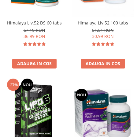
Osavi
PerfectShaker
PeScience
Himalaya Liv.52 DS 60 tabs
Himalaya Liv.52 100 tabs
Power System
67,19 RON
51,51 RON
36,99 RON
30,99 RON
Pro Supps
Pro Tan
Puritan`s Pride
Raw Nutrition
ADAUGA IN COS
ADAUGA IN COS
REDCON1
Revoflex
-27%
NOU
Rich Piana 5% Nutrition
RIPT
NOU
Scitec
Scivation
Skill Nutrition
Smart Shake
Swanson