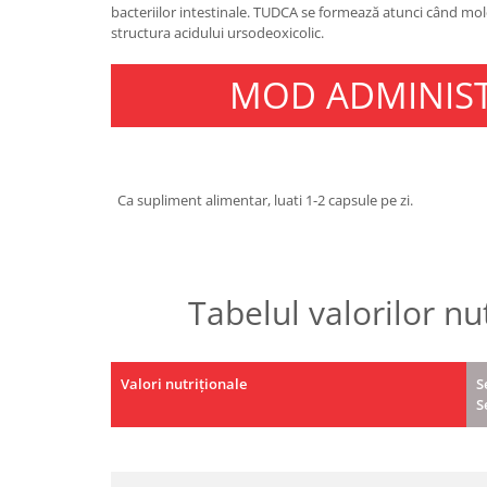
bacteriilor intestinale. TUDCA se formează atunci când mo
Osavi
structura acidului ursodeoxicolic.
PerfectShaker
PeScience
MOD ADMINIS
Power System
Pro Supps
Pro Tan
Puritan`s Pride
Ca supliment alimentar, luati 1-2 capsule pe zi.
Raw Nutrition
REDCON1
Revoflex
Tabelul valorilor nu
Rich Piana 5% Nutrition
RIPT
Scitec
Valori nutriționale
S
Scivation
S
Skill Nutrition
Smart Shake
Swanson