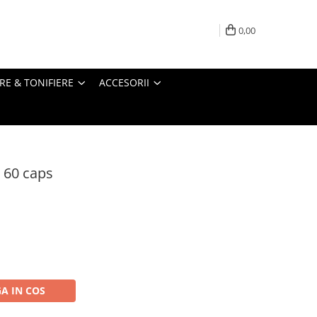
0,00
RE & TONIFIERE
ACCESORII
 60 caps
A IN COS