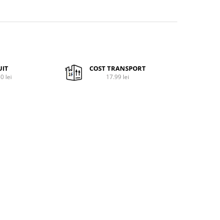
UIT
COST TRANSPORT
0 lei
17.99 lei