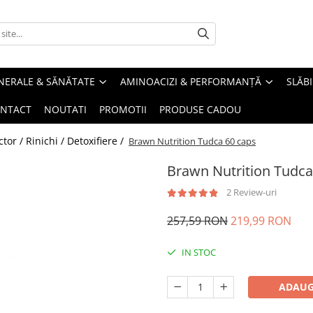
INERALE & SĂNĂTATE
AMINOACIZI & PERFORMANȚĂ
SLĂBI
NTACT
NOUTATI
PROMOTII
PRODUSE CADOU
or / Rinichi / Detoxifiere /
Brawn Nutrition Tudca 60 caps
Brawn Nutrition Tudca
2 Review-uri
257,59 RON
219,99 RON
IN STOC
ADAUG