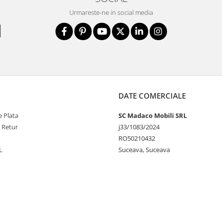
Urmareste-ne in social media
DATE COMERCIALE
 Plata
SC Madaco Mobili SRL
e Retur
j33/1083/2024
RO50210432
L
Suceava, Suceava