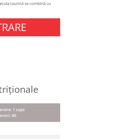
lecula taurină se combină cu
TRARE
triționale
ervire: 1 caps
erviri: 60