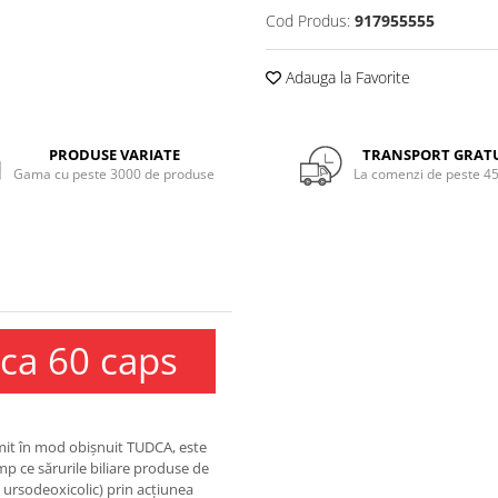
Cod Produs:
917955555
Adauga la Favorite
PRODUSE VARIATE
TRANSPORT GRAT
Gama cu peste 3000 de produse
La comenzi de peste 45
ca 60 caps
mit în mod obișnuit TUDCA, este
timp ce sărurile biliare produse de
d ursodeoxicolic) prin acțiunea