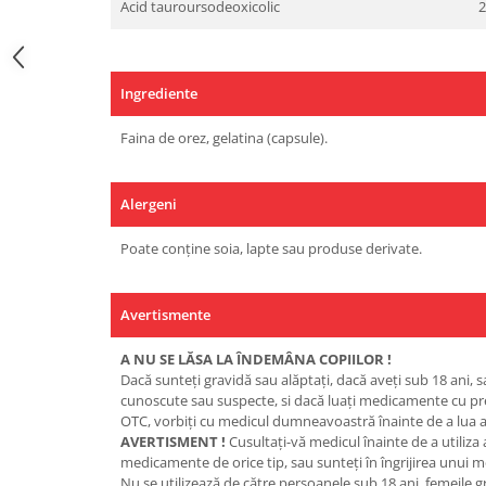
Acid tauroursodeoxicolic
2
Under Armour
Universal
Vitargo
Ingrediente
Weider
Zenana
Faina de orez, gelatina (capsule).
Alergeni
Poate conține soia, lapte sau produse derivate.
Avertismente
A NU SE LĂSA LA ÎNDEMÂNA COPIILOR !
Dacă sunteţi gravidă sau alăptaţi, dacă aveţi sub 18 ani, s
cunoscute sau suspecte, si dacă luaţi medicamente cu p
OTC, vorbiţi cu medicul dumneavoastră înainte de a lua a
AVERTISMENT !
Cusultaţi-vă medicul înainte de a utiliza
medicamente de orice tip, sau sunteţi în îngrijirea unui m
Nu se utilizează de către persoanele sub 18 ani, femeile g