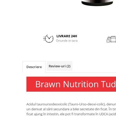
Insulated
Vitamine bărbați / femei
JNX Sports
Îngrijire personală
Kaged
Kevin Levrone
MEX
LIVRARE 24H
Muscle Meds
Oriunde in tara
Muscle Pharm
Muscletech
Mutant
Review-uri
(2)
Naughty Boy
Descriere
Neocell
Nordic Naturals
Brawn Nutrition Tud
NOW Foods
Nutrend
Nutrex
Acidul tauroursodeoxicolic (Tauro-Urso-deoxi-colic), denu
Olimp Sport Nutrition
un derivat al sării secundare a bilei secretate din ficat. În 
Optimum Nutrition
ficat ajung în intestin, ele pot fi transformate în UDCA (aci