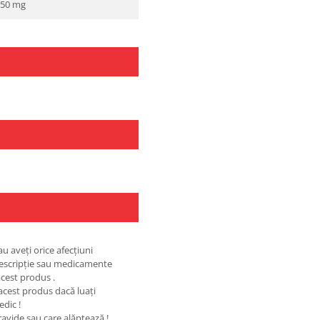
50 mg
au aveţi orice afecţiuni
rescripţie sau medicamente
cest produs .
 acest produs dacă luaţi
edic !
ravide sau care alăptează !