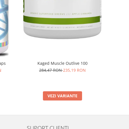
aps
Kaged Muscle Outlive 100
Rich Piana
N
284,47 RON
235,19 RON
VEZI VARIANTE
SUPORT CLIENTI