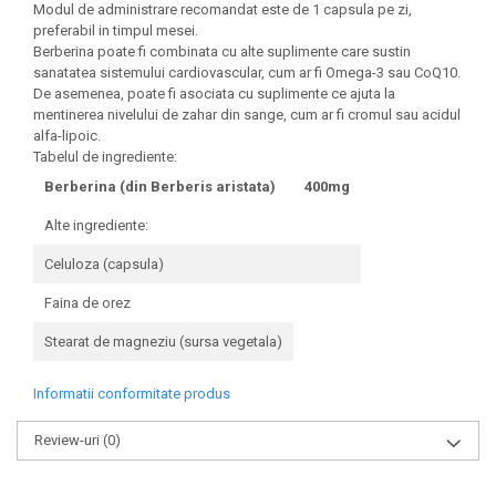
Modul de administrare recomandat este de 1 capsula pe zi,
Under Armour
preferabil in timpul mesei.
Universal
Berberina poate fi combinata cu alte suplimente care sustin
Vitargo
sanatatea sistemului cardiovascular, cum ar fi Omega-3 sau CoQ10.
De asemenea, poate fi asociata cu suplimente ce ajuta la
Weider
mentinerea nivelului de zahar din sange, cum ar fi cromul sau acidul
Zenana
alfa-lipoic.
Tabelul de ingrediente:
Berberina (din Berberis aristata)
400mg
Alte ingrediente:
Celuloza (capsula)
Faina de orez
Stearat de magneziu (sursa vegetala)
Informatii conformitate produs
Review-uri
(0)