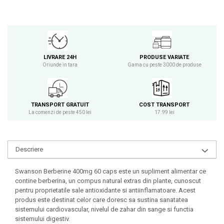
Osavi
PerfectShaker
PeScience
Power System
LIVRARE 24H
PRODUSE VARIATE
Pro Supps
Oriunde in tara
Gama cu peste 3000 de produse
Pro Tan
Puritan`s Pride
Raw Nutrition
TRANSPORT GRATUIT
COST TRANSPORT
REDCON1
La comenzi de peste 450 lei
17.99 lei
Revoflex
Rich Piana 5% Nutrition
Descriere
RIPT
Scitec
Swanson Berberine 400mg 60 caps este un supliment alimentar ce
Scivation
contine berberina, un compus natural extras din plante, cunoscut
pentru proprietatile sale antioxidante si antiinflamatoare. Acest
Skill Nutrition
produs este destinat celor care doresc sa sustina sanatatea
Smart Shake
sistemului cardiovascular, nivelul de zahar din sange si functia
Swanson
sistemului digestiv.