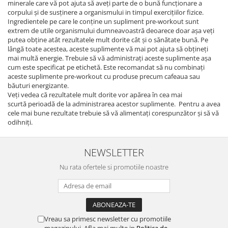
minerale care vă pot ajuta să aveți parte de o bună funcționare a
corpului și de susținere a organismului in timpul exercițiilor fizice.
Ingredientele pe care le conține un supliment pre-workout sunt
extrem de utile organismului dumneavoastră deoarece doar așa veți
putea obține atât rezultatele mult dorite cât și o sănătate bună. Pe
lângă toate acestea, aceste suplimente vă mai pot ajuta să obțineți
mai multă energie. Trebuie să vă administrați aceste suplimente așa
cum este specificat pe etichetă. Este recomandat să nu combinați
aceste suplimente pre-workout cu produse precum cafeaua sau
băuturi energizante.
Veți vedea că rezultatele mult dorite vor apărea în cea mai
scurtă perioadă de la administrarea acestor suplimente. Pentru a avea
cele mai bune rezultate trebuie să vă alimentați corespunzător și să vă
odihniți.
NEWSLETTER
Nu rata ofertele si promotiile noastre
Vreau sa primesc newsletter cu promotiile
magazinului. Afla mai multe in
Politica de