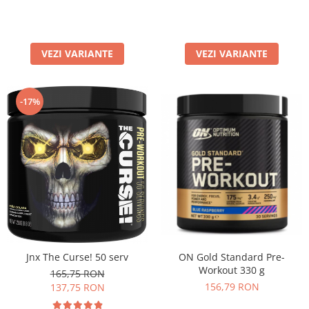
VEZI VARIANTE
VEZI VARIANTE
-17%
Jnx The Curse! 50 serv
ON Gold Standard Pre-
Workout 330 g
165,75 RON
156,79 RON
137,75 RON