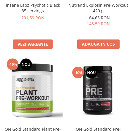
Under Armour
Nutrend Explosin Pre-Workout
Insane Labz Psychotic Black
420 g
35 servings
Universal
164,63 RON
201,59 RON
Vitargo
145,59 RON
Weider
Zenana
ADAUGA IN COS
VEZI VARIANTE
-19%
NOU
-10%
NOU
ON Gold Standard Plant Pre-
ON Gold Standard Pre-