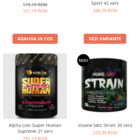
Sport 42 serv
179,19 RON
268,79 RON
151,19 RON
ADAUGA IN COS
VEZI VARIANTE
NOU
Alpha Lion Super Human
Insane labz Strain 30 serv
Supreme 21 serv
223,99 RON
291,19 RON