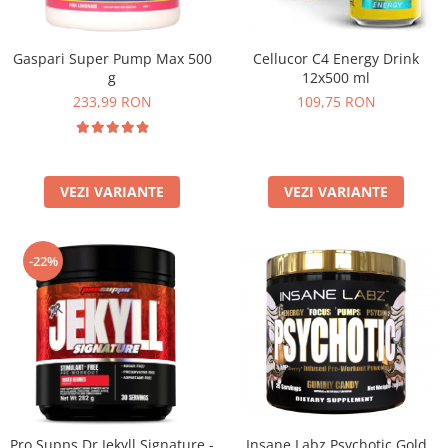
Insulated
Vitamine bărbați / femei
JNX Sports
Cellucor C4 Energy Drink
Gaspari Super Pump Max 500
Îngrijire personală
Kaged
12x500 ml
g
Kevin Levrone
109,75 RON
233,99 RON
MEX
Muscle Meds
Muscle Pharm
VEZI VARIANTE
VEZI VARIANTE
Muscletech
Mutant
Naughty Boy
-22%
Neocell
Nordic Naturals
NOW Foods
Nutrend
Nutrex
Olimp Sport Nutrition
Optimum Nutrition
Pro Supps Dr Jekyll Signature -
Insane Labz Psychotic Gold