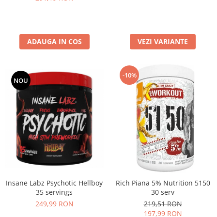
ADAUGA IN COS
VEZI VARIANTE
-10%
NOU
Insane Labz Psychotic Hellboy
Rich Piana 5% Nutrition 5150
35 servings
30 serv
249,99 RON
219,51 RON
197,99 RON