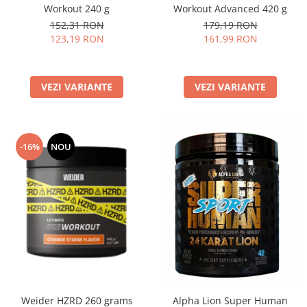
Workout 240 g
Workout Advanced 420 g
152,31 RON
179,19 RON
123,19 RON
161,99 RON
VEZI VARIANTE
VEZI VARIANTE
-16%
NOU
Weider HZRD 260 grams
Alpha Lion Super Human