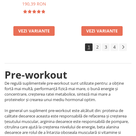
190,39 RON
VEZI VARIANTE
VEZI VARIANTE
1
2
3
4
Pre-workout
De regulă suplimentele pre-workout sunt utilizate pentru: a obține
fortă mai multă, performanță fizică mai mare, o bună energie și
concentrare, creșterea ratei metabolice, sinteză mai mare a
proteinelor și crearea unui mediu hormonal optim.
In general un supliment pre-workout este alcătuit din: proteina de
calitate deoarece aceasta este responsabilă de refacerea și creșterea
țesutului muscular, arginina deoarece este responsabilă de pompare,
citrulina care ajută la creșterea nivelului de energie, beta alanina
deoarece are rolul de a întarzia oboseala musculară si vitamine si