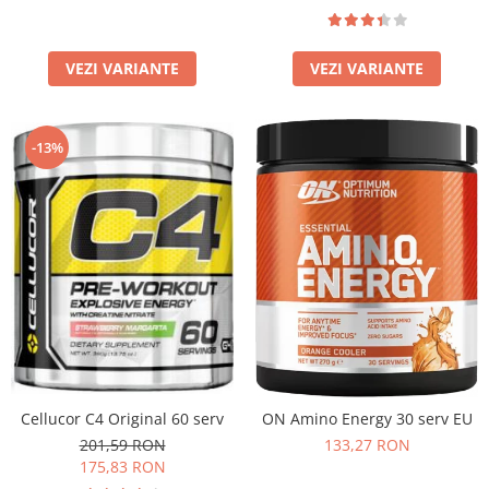
VEZI VARIANTE
VEZI VARIANTE
-13%
Cellucor C4 Original 60 serv
ON Amino Energy 30 serv EU
201,59 RON
133,27 RON
175,83 RON