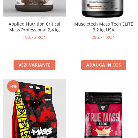
Under Armour
Universal
Vitargo
Applied Nutrition Critical
Muscletech Mass Tech ELITE
Weider
Mass Professional 2,4 kg
3.2 kg USA
Zenana
193,75 RON
286,71 RON
VEZI VARIANTE
ADAUGA IN COS
-4%