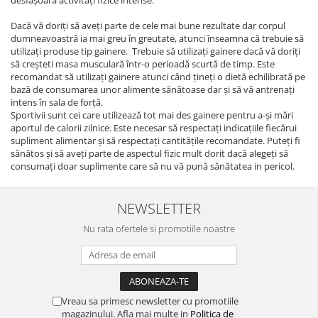
desfășoară activități fizice intense.
Dacă vă doriți să aveți parte de cele mai bune rezultate dar corpul
dumneavoastră ia mai greu în greutate, atunci înseamna că trebuie să
utilizați produse tip gainere. Trebuie să utilizați gainere dacă vă doriți
să creșteti masa musculară într-o perioadă scurtă de timp. Este
recomandat să utilizați gainere atunci când țineți o dietă echilibrată pe
bază de consumarea unor alimente sănătoase dar și să vă antrenați
intens în sala de forță.
Sportivii sunt cei care utilizează tot mai des gainere pentru a-și mări
aportul de calorii zilnice. Este necesar să respectați indicațiile fiecărui
supliment alimentar și să respectați cantitățile recomandate. Puteți fi
sănătos și să aveți parte de aspectul fizic mult dorit dacă alegeți să
consumați doar suplimente care să nu vă pună sănătatea in pericol.
NEWSLETTER
Nu rata ofertele si promotiile noastre
Vreau sa primesc newsletter cu promotiile
magazinului. Afla mai multe in
Politica de