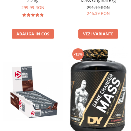
2,7 kg
Mass Original 6kg
299,99 RON
291,19 RON
246,39 RON
ADAUGA IN COS
VEZI VARIANTE
-13%