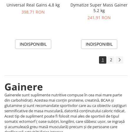
Universal Real Gains 4,8 kg
Dymatize Super Mass Gainer
5.2 kg
398,71 RON
241,91 RON
INDISPONIBIL
INDISPONIBIL
1
2
Gainere
Gainerele sunt suplimente nutritive compuse în cea mai mare parte
din carbohidrați. Acestea mai conțin proteine, creatină, BCAA și
glutamine și sunt recomandate sportivilor care au ca obiectiv caștiguri
semnificative de masa musculară, datorită conținutului caloric ridicat.
Acest tip de supliment poate fi folosit mai ales de sportivii de tipul
somatic ectomorf ( oase subțiri, longilini, care slăbesc ușor, se ingrașă
și acumulează greu masă musculară) precum și de persoane care