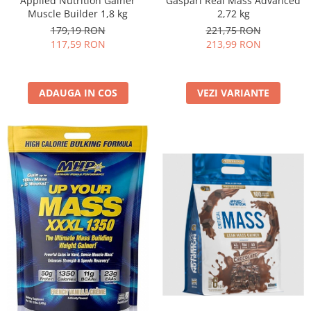
Applied Nutrition Gainer
Gaspari Real Mass Advanced
Muscle Builder 1,8 kg
2,72 kg
179,19 RON
221,75 RON
117,59 RON
213,99 RON
ADAUGA IN COS
VEZI VARIANTE