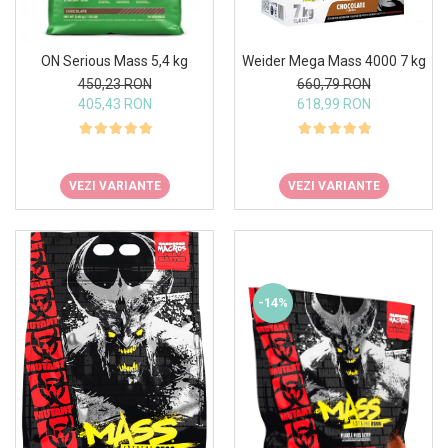
Insulated
Vitamine bărbați / femei
JNX Sports
ON Serious Mass 5,4 kg
Weider Mega Mass 4000 7 kg
Îngrijire personală
Kaged
450,23 RON
660,79 RON
Kevin Levrone
405,43 RON
618,99 RON
MEX
Muscle Meds
Muscle Pharm
VEZI VARIANTE
VEZI VARIANTE
Muscletech
Mutant
Naughty Boy
Neocell
-14%
Nordic Naturals
NOW Foods
Nutrend
Nutrex
Olimp Sport Nutrition
Optimum Nutrition