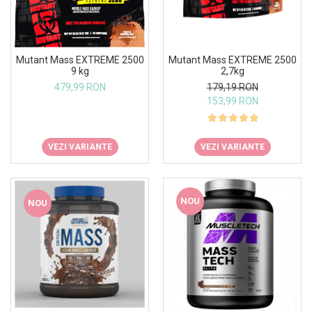
Osavi
PerfectShaker
PeScience
Mutant Mass EXTREME 2500
Mutant Mass EXTREME 2500
Power System
9 kg
2,7kg
Pro Supps
479,99 RON
179,19 RON
153,99 RON
Pro Tan
Puritan`s Pride
Raw Nutrition
VEZI VARIANTE
VEZI VARIANTE
REDCON1
Revoflex
Rich Piana 5% Nutrition
NOU
NOU
RIPT
Scitec
Scivation
Skill Nutrition
Smart Shake
Swanson