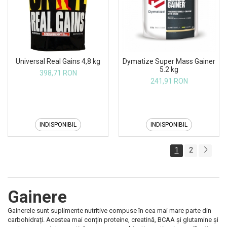
Universal Real Gains 4,8 kg
Dymatize Super Mass Gainer
5.2 kg
398,71 RON
241,91 RON
INDISPONIBIL
INDISPONIBIL
1
2
Gainere
Gainerele sunt suplimente nutritive compuse în cea mai mare parte din
carbohidrați. Acestea mai conțin proteine, creatină, BCAA și glutamine și