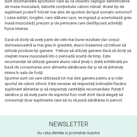
sunt recomandate sportivilor care au ca obiectiv caștiguri semnificative
de masa musculară, datorită conținutului caloric ridicat. Acest tip de
supliment poate fi folosit mai ales de sportivii de tipul somatic ectomorf
( oase subțiri, longilini, care slăbesc ușor, se ingrașă și acumulează greu
masă musculară) precum și de persoane care desfășoară activități
fizice intense.
Dacă vă doriți să aveți parte de cele mai bune rezultate dar corpul
dumneavoastră ia mai greu în greutate, atunci înseamna că trebuie să
utilizați produse tip gainere. Trebuie să utilizați gainere dacă vă doriți să
creșteti masa musculară într-o perioadă scurtă de timp. Este
recomandat să utilizați gainere atunci când țineți o dietă echilibrată pe
bază de consumarea unor alimente sănătoase dar și să vă antrenați
intens în sala de forță.
Sportivii sunt cei care utilizează tot mai des gainere pentru a-și mări
aportul de calorii zilnice. Este necesar să respectați indicațiile fiecărui
supliment alimentar și să respectați cantitățile recomandate. Puteți fi
sănătos și să aveți parte de aspectul fizic mult dorit dacă alegeți să
consumați doar suplimente care să nu vă pună sănătatea in pericol.
NEWSLETTER
Nu rata ofertele si promotiile noastre