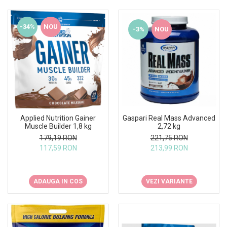
-34%
NOU
-3%
NOU
Applied Nutrition Gainer
Gaspari Real Mass Advanced
Muscle Builder 1,8 kg
2,72 kg
179,19 RON
221,75 RON
117,59 RON
213,99 RON
ADAUGA IN COS
VEZI VARIANTE