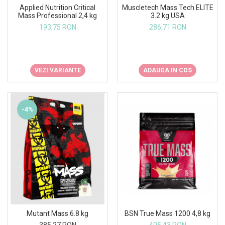
Under Armour
Applied Nutrition Critical
Muscletech Mass Tech ELITE
Mass Professional 2,4 kg
3.2 kg USA
Universal
193,75 RON
286,71 RON
Vitargo
Weider
Zenana
VEZI VARIANTE
ADAUGA IN COS
-4%
Mutant Mass 6.8 kg
BSN True Mass 1200 4,8 kg
385,27 RON
405,43 RON