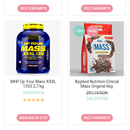
VEZI VARIANTE
VEZI VARIANTE
-15%
NOU
MHP Up Your Mass XXXL
Applied Nutrition Critical
1350 2,7 kg
Mass Original 6kg
299,99 RON
291,19 RON
246,39 RON
ADAUGA IN COS
VEZI VARIANTE