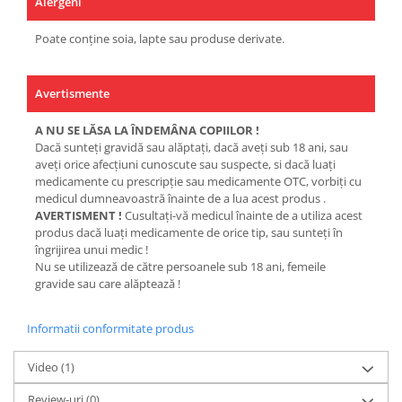
Alergeni
Poate conține soia, lapte sau produse derivate.
Avertismente
A NU SE LĂSA LA ÎNDEMÂNA COPIILOR !
Dacă sunteţi gravidă sau alăptaţi, dacă aveţi sub 18 ani, sau
aveţi orice afecţiuni cunoscute sau suspecte, si dacă luaţi
medicamente cu prescripţie sau medicamente OTC, vorbiţi cu
medicul dumneavoastră înainte de a lua acest produs .
AVERTISMENT !
Cusultaţi-vă medicul înainte de a utiliza acest
produs dacă luaţi medicamente de orice tip, sau sunteţi în
îngrijirea unui medic !
Nu se utilizează de către persoanele sub 18 ani, femeile
gravide sau care alăptează !
Informatii conformitate produs
Video
(1)
Review-uri
(0)