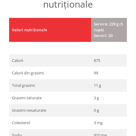
nutriționale
Servire: 229 g (5
Valori nutriționale
cupe)
Serviri: 20
Calorii
875
Calorii din grasimi
99
Total grasimi
11 g
Grasimi saturate
3 g
Grasimi nesaturate
0 g
Colesterol
3 mg
Sodiu
910 mg