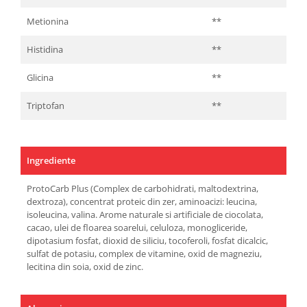
Metionina
**
Histidina
**
Glicina
**
Triptofan
**
Ingrediente
ProtoCarb Plus (Complex de carbohidrati, maltodextrina,
dextroza), concentrat proteic din zer, aminoacizi: leucina,
isoleucina, valina. Arome naturale si artificiale de ciocolata,
cacao, ulei de floarea soarelui, celuloza, monogliceride,
dipotasium fosfat, dioxid de siliciu, tocoferoli, fosfat dicalcic,
sulfat de potasiu, complex de vitamine, oxid de magneziu,
lecitina din soia, oxid de zinc.