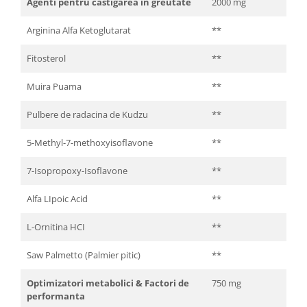
Agenti pentru castigarea in greutate
2000 mg
Arginina Alfa Ketoglutarat
**
Fitosterol
**
Muira Puama
**
Pulbere de radacina de Kudzu
**
5-Methyl-7-methoxyisoflavone
**
7-Isopropoxy-Isoflavone
**
Alfa LIpoic Acid
**
L-Ornitina HCI
**
Saw Palmetto (Palmier pitic)
**
Optimizatori metabolici & Factori de
750 mg
performanta