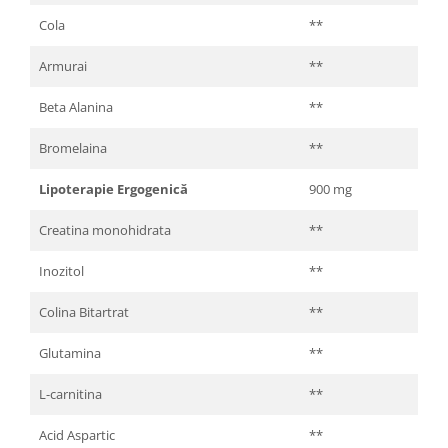
Cola
**
Armurai
**
Beta Alanina
**
Bromelaina
**
Lipoterapie Ergogenică
900 mg
Creatina monohidrata
**
Inozitol
**
Colina Bitartrat
**
Glutamina
**
L-carnitina
**
Acid Aspartic
**