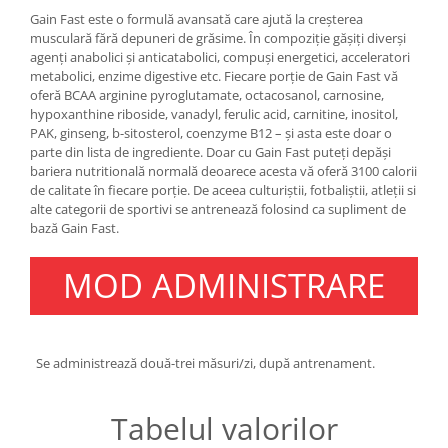
Under Armour
Gain Fast este o formulă avansată care ajută la creșterea
Universal
musculară fără depuneri de grăsime. În compoziție gășiți diverși
agenți anabolici și anticatabolici, compuși energetici, acceleratori
Vitargo
metabolici, enzime digestive etc. Fiecare porție de Gain Fast vă
Weider
oferă BCAA arginine pyroglutamate, octacosanol, carnosine,
hypoxanthine riboside, vanadyl, ferulic acid, carnitine, inositol,
Zenana
PAK, ginseng, b-sitosterol, coenzyme B12 – și asta este doar o
parte din lista de ingrediente. Doar cu Gain Fast puteți depăși
bariera nutritională normală deoarece acesta vă oferă 3100 calorii
de calitate în fiecare porție. De aceea culturiștii, fotbaliștii, atleții si
alte categorii de sportivi se antrenează folosind ca supliment de
bază Gain Fast.
MOD ADMINISTRARE
Se administrează două-trei măsuri/zi, după antrenament.
Tabelul valorilor