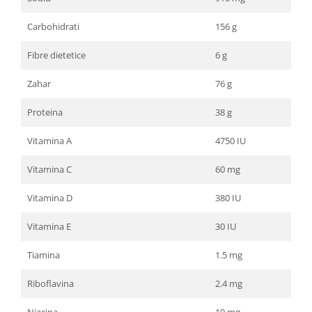
Carbohidrati
156 g
Fibre dietetice
6 g
Zahar
76 g
Proteina
38 g
Vitamina A
4750 IU
Vitamina C
60 mg
Vitamina D
380 IU
Vitamina E
30 IU
Tiamina
1.5 mg
Riboflavina
2.4 mg
Niacina
19 mg