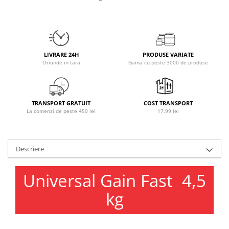
Osavi
PerfectShaker
PeScience
Power System
LIVRARE 24H
PRODUSE VARIATE
Pro Supps
Oriunde in tara
Gama cu peste 3000 de produse
Pro Tan
Puritan`s Pride
Raw Nutrition
TRANSPORT GRATUIT
COST TRANSPORT
La comenzi de peste 450 lei
17.99 lei
REDCON1
Revoflex
Rich Piana 5% Nutrition
Descriere
RIPT
Scitec
Universal Gain Fast 4,5
Scivation
kg
Skill Nutrition
Smart Shake
Swanson