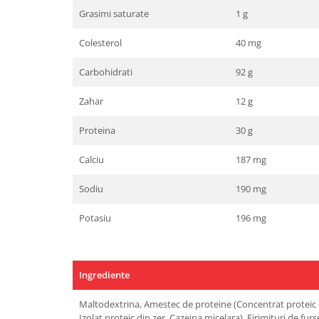
Grasimi saturate
1 g
Colesterol
40 mg
Carbohidrati
92 g
Zahar
12 g
Proteina
30 g
Calciu
187 mg
Sodiu
190 mg
Potasiu
196 mg
Ingrediente
Maltodextrina, Amestec de proteine (Concentrat proteic di
Izolat proteic din zer, Cazeina micelara), Firimituri de furs