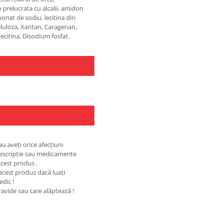
 prelucrata cu alcalii, amidon
onat de sodiu, lecitina din
Celuloza, Xantan, Caragenan,
Lecitina, Disodium fosfat.
au aveţi orice afecţiuni
rescripţie sau medicamente
cest produs .
 acest produs dacă luaţi
edic !
ravide sau care alăptează !