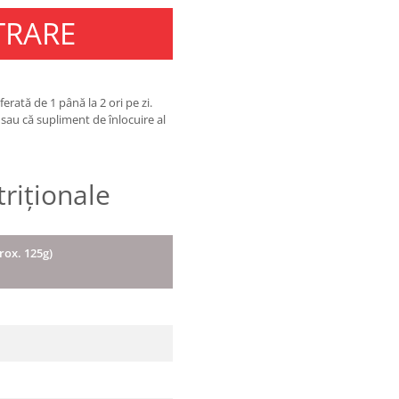
TRARE
rată de 1 până la 2 ori pe zi.
sau că supliment de înlocuire al
triționale
prox. 125g)