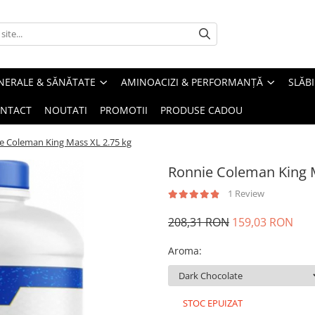
INERALE & SĂNĂTATE
AMINOACIZI & PERFORMANȚĂ
SLĂBI
NTACT
NOUTATI
PROMOTII
PRODUSE CADOU
e Coleman King Mass XL 2.75 kg
Ronnie Coleman King M
1 Review
208,31 RON
159,03 RON
Aroma
:
STOC EPUIZAT