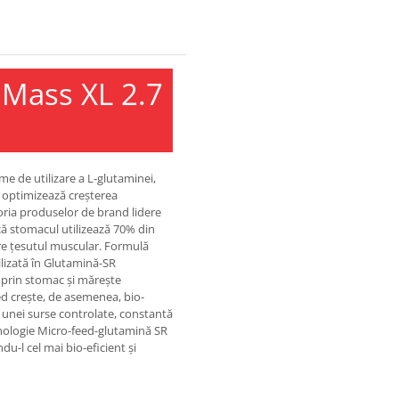
Mass XL 2.7
e de utilizare a L-glutaminei,
i optimizează creșterea
goria produselor de brand lidere
ă stomacul utilizează 70% din
tre țesutul muscular. Formulă
ilizată în Glutamină-SR
 prin stomac și mărește
ed crește, de asemenea, bio-
a unei surse controlate, constantă
hnologie Micro-feed-glutamină SR
u-l cel mai bio-eficient și