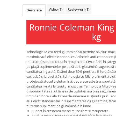
Osavi
Video
(1)
Review-uri
(1)
Descriere
PerfectShaker
PeScience
Ronnie Coleman King 
Power System
Pro Supps
kg
Pro Tan
Puritan`s Pride
Raw Nutrition
Tehnologia Micro-feed-glutamină SR permite niveluri maxim
maximizează efectele anabolice / efectele anti-catabolice ș
REDCON1
musculară și rapiditatea în recuperare. Cercetările în cate
Revoflex
pe piață suplimentelor pe bază de L-glutamină sugerează c
cantitatea ingerată, lăsând doar 30% pentru a fi livrată că
Rich Piana 5% Nutrition
exclusivă și brevetată și tehnologia cu Micro-alimentare ut
RIPT
protejează stocul L-glutamină, deoarece este transportată
Scitec
cantitatea livrată la țesutul muscular. Tehnologia Micro-fe
disponibilitatea și utilizarea de L-glutamină prin asigurare
Scivation
timp de 12 ore. Cele 12 ore de eliberare susținută prin Te
Skill Nutrition
au ridicat standardele în suplimentarea cu glutamină, făcând
Smart Shake
puternic supliment de glutamină din lume.
Suport în creșterea masei musculare și recuperare
Swanson
Ajută la restabilirea glutaminei după efort fizic intens