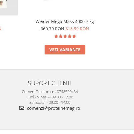
Weider Mega Mass 4000 7 kg
660,79 RON
618,99 RON
18
N
VEZI VARIANTE
SUPORT CLIENTI
Comeni Telefonice : 0748520434
Luni - Vineri -- 09.00 - 17.00
Sambata -- 09.00 - 14.00
comenzi@proteinemag.ro