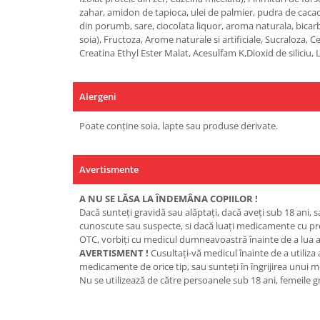
zahar, amidon de tapioca, ulei de palmier, pudra de cacao
din porumb, sare, ciocolata liquor, aroma naturala, bicarb
soia), Fructoza, Arome naturale si artificiale, Sucraloza, 
Creatina Ethyl Ester Malat, Acesulfam K,Dioxid de siliciu, 
Alergeni
Poate conține soia, lapte sau produse derivate.
Avertismente
A NU SE LĂSA LA ÎNDEMÂNA COPIILOR !
Dacă sunteţi gravidă sau alăptaţi, dacă aveţi sub 18 ani, s
cunoscute sau suspecte, si dacă luaţi medicamente cu p
OTC, vorbiţi cu medicul dumneavoastră înainte de a lua a
AVERTISMENT !
Cusultaţi-vă medicul înainte de a utiliza
medicamente de orice tip, sau sunteţi în îngrijirea unui m
Nu se utilizează de către persoanele sub 18 ani, femeile g