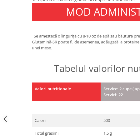
Under Armour
MOD ADMINIS
Universal
Vitargo
Weider
Se amestecă o linguriță cu 8-10 oz de apă sau băutura prefe
Zenana
Glutamină-SR poate fi, de asemenea, adăugată la proteine ​​
unei mese.
Tabelul valorilor nu
Valori nutriționale
Servire: 2 cupe ( a
Serviri: 22
Calorii
500
Total grasimi
1.5 g