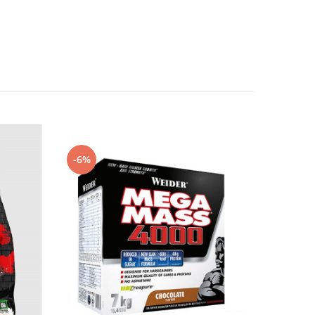
-6%
-9%