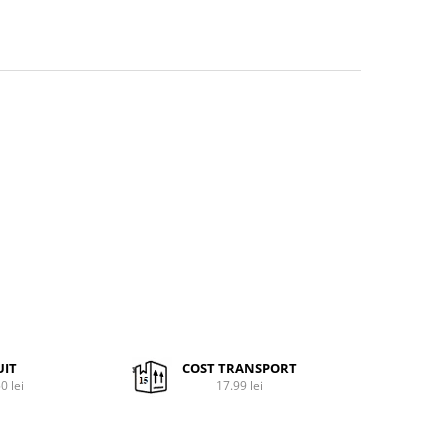
UIT
COST TRANSPORT
0 lei
17.99 lei