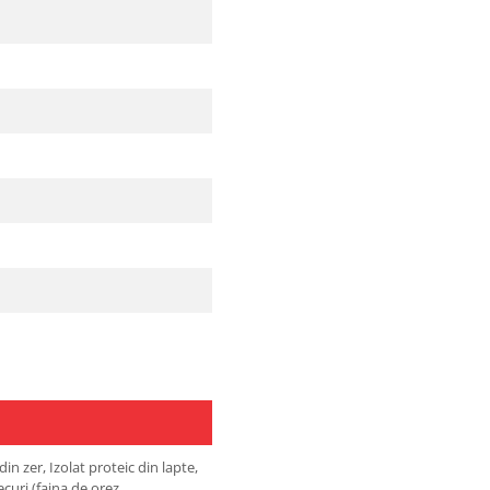
n zer, Izolat proteic din lapte,
ecuri (faina de orez,