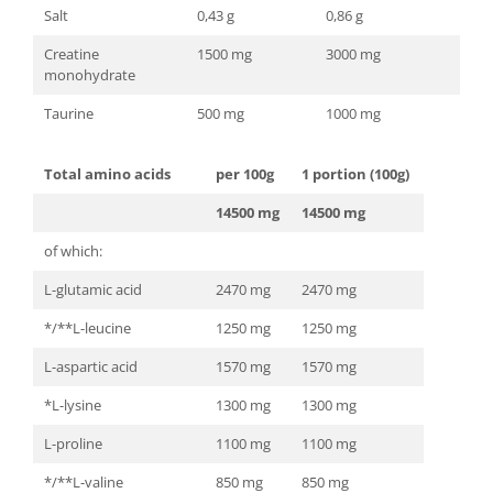
Salt
0,43 g
0,86 g
Creatine
1500 mg
3000 mg
monohydrate
Taurine
500 mg
1000 mg
Total amino acids
per 100g
1 portion (100g)
14500 mg
14500 mg
of which:
L-glutamic acid
2470 mg
2470 mg
*/**L-leucine
1250 mg
1250 mg
L-aspartic acid
1570 mg
1570 mg
*L-lysine
1300 mg
1300 mg
L-proline
1100 mg
1100 mg
*/**L-valine
850 mg
850 mg