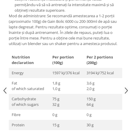
permițându-vă să vă antrenați la intensitate maximă și să
obțineți rezultate superioare.
Mod de administrare: Se recomandă amestecarea a 1-2 porții
(aproximativ 100g) de Gain Bolic 6000 cu 200-300ml de apă sau
lapte degresat. Pentru rezultate optime, consumați o porție
înainte și după antrenament. În zilele de repaus, puteți lua o
porție între mese. Pentru a obține cele mai bune rezultate,
utilizați un blender sau un shaker pentru a amesteca produsul.
Nutrition
Per portion
Per 2 portions
declaration
(100g)
(200g)
Energy
1597 kJ/376 kcal
3194 kJ/752 kcal
Fat
1,8 g
3,6 g
of which saturated
1,0 g
2,0 g
Carbohydrate
75 g
150 g
of which sugars
32 g
64 g
Fibre
0 g
0 g
Protein
15 g
30 g