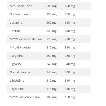
*/**L-isoleucine
680 mg
680 mg
*L-threonine
750 mg
750 mg
L-alanine
660 mg
660 mg
L-serine
840 mg
840 mg
*/***L-phenyloalanine
720 mg
720 mg
***L-thyrosine
810 mg
810 mg
L-arginine
350 mg
350 mg
L-glycine
340 mg
340 mg
*L-methionine
240 mg
240 mg
L-histidine
310 mg
310 mg
L-cysteine
116 mg
116 mg
*/***L-trypthophane
180 mg
180 mg