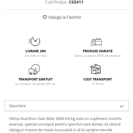
Cod Produs:
C65411
Osavi
PerfectShaker
Adauga la Favorite
PeScience
Power System
Pro Supps
Pro Tan
LIVRARE 24H
PRODUSE VARIATE
Puritan`s Pride
Oriunde in tara
Gama cu peste 3000 de produse
Raw Nutrition
REDCON1
Revoflex
TRANSPORT GRATUIT
COST TRANSPORT
Rich Piana 5% Nutrition
La comenzi de peste 450 lei
17.99 lei
RIPT
Scitec
Scivation
Descriere
Skill Nutrition
Olimp Nutrition Gain Bolic 6000 6.8 kg este un supliment nutritiv
Smart Shake
avansat, special conceput pentru sportivii care doresc să obțină
Swanson
câștiguri masive de masă musculară și să își sprijine nevoile