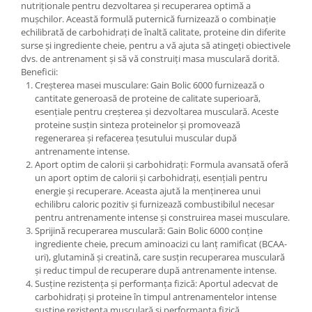
nutriționale pentru dezvoltarea și recuperarea optimă a
Under Armour
mușchilor. Această formulă puternică furnizează o combinație
Universal
echilibrată de carbohidrați de înaltă calitate, proteine din diferite
Vitargo
surse și ingrediente cheie, pentru a vă ajuta să atingeți obiectivele
dvs. de antrenament și să vă construiți masa musculară dorită.
Weider
Beneficii:
Zenana
Creșterea masei musculare: Gain Bolic 6000 furnizează o
cantitate generoasă de proteine de calitate superioară,
esențiale pentru creșterea și dezvoltarea musculară. Aceste
proteine susțin sinteza proteinelor și promovează
regenerarea și refacerea țesutului muscular după
antrenamente intense.
Aport optim de calorii și carbohidrați: Formula avansată oferă
un aport optim de calorii și carbohidrați, esențiali pentru
energie și recuperare. Aceasta ajută la menținerea unui
echilibru caloric pozitiv și furnizează combustibilul necesar
pentru antrenamente intense și construirea masei musculare.
Sprijină recuperarea musculară: Gain Bolic 6000 conține
ingrediente cheie, precum aminoacizi cu lanț ramificat (BCAA-
uri), glutamină și creatină, care susțin recuperarea musculară
și reduc timpul de recuperare după antrenamente intense.
Susține rezistența și performanța fizică: Aportul adecvat de
carbohidrați și proteine în timpul antrenamentelor intense
susține rezistența musculară și performanța fizică,